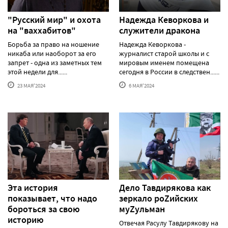
"Русский мир" и охота
Надежда Кеворкова и
на "ваххабитов"
служители дракона
Борьба за право на ношение
Надежда Кеворкова -
никаба или наоборот за его
журналист старой школы и с
запрет - одна из заметных тем
мировым именем помещена
этой недели для......
сегодня в России в следствен......
23 МАЯ'2024
6 МАЯ'2024
Эта история
Дело Тавдирякова как
показывает, что надо
зеркало роZийских
бороться за свою
муZульман
историю
Отвечая Расулу Тавдирякову на