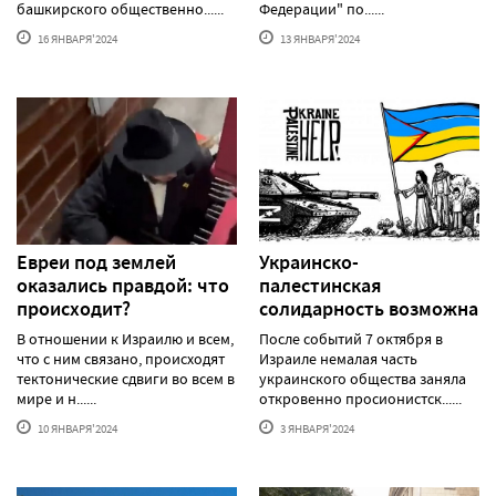
башкирского общественно......
Федерации" по......
16 ЯНВАРЯ'2024
13 ЯНВАРЯ'2024
Евреи под землей
Украинско-
оказались правдой: что
палестинская
происходит?
солидарность возможна
В отношении к Израилю и всем,
После событий 7 октября в
что с ним связано, происходят
Израиле немалая часть
тектонические сдвиги во всем в
украинского общества заняла
мире и н......
откровенно просионистск......
10 ЯНВАРЯ'2024
3 ЯНВАРЯ'2024