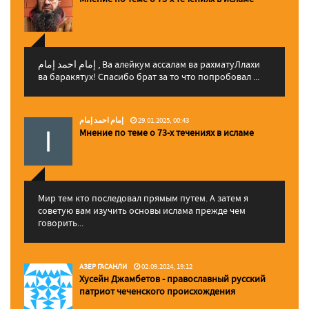
إمام احمد إمام , Ва алейкум ассалам ва рахматуЛлахи
ва баракятух! Спасибо брат за то что попробовал ...
إمام احمد إمام
29.01.2025, 00:43
Мнение по теме о 73-х течениях в исламе
Мир тем кто последовал прямым путем. А затем я
советую вам изучить основы ислама прежде чем
говорить...
АЗЕР ГАСАНЛИ
02.09.2024, 19:12
Хусейн Джамбетов - православный русский
патриот чеченского происхождения