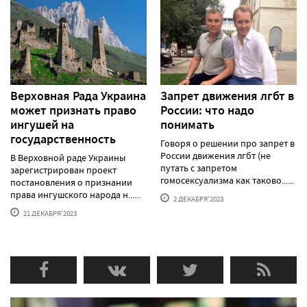
Верховная Рада Украина
Запрет движения лгбт в
может признать право
России: что надо
ингушей на
понимать
государственность
Говоря о решении про запрет в
России движения лгбт (не
В Верховной раде Украины
путать с запретом
зарегистрирован проект
гомосексуализма как таково......
постановления о признании
права ингушского народа н......
2 ДЕКАБРЯ'2023
21 ДЕКАБРЯ'2023