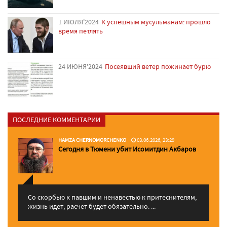
1 ИЮЛЯ'2024
К успешным мусульманам: прошло
время петлять
24 ИЮНЯ'2024
Посеявший ветер пожинает бурю
ПОСЛЕДНИЕ КОММЕНТАРИИ
HAMZA CHERNOMORCHENKO
03.06.2026, 23:29
Сегодня в Тюмени убит Исомитдин Акбаров
Со скорбью к павшим и ненавестью к притеснителям,
жизнь идет, расчет будет обязательно. ...