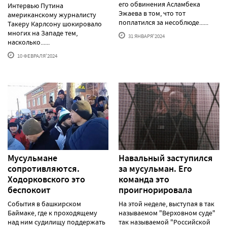
его обвинения Асламбека
Интервью Путина
Эжаева в том, что тот
американскому журналисту
поплатился за несоблюде......
Такеру Карлсону шокировало
многих на Западе тем,
31 ЯНВАРЯ'2024
насколько......
10 ФЕВРАЛЯ'2024
Мусульмане
Навальный заступился
сопротивляются.
за мусульман. Его
Ходорковского это
команда это
беспокоит
проигнорировала
События в башкирском
На этой неделе, выступая в так
Баймаке, где к проходящему
называемом "Верховном суде"
над ним судилищу поддержать
так называемой "Российской