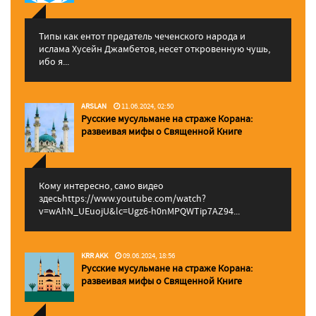
Типы как ентот предатель чеченского народа и
ислама Хусейн Джамбетов, несет откровенную чушь,
ибо я...
ARSLAN
11.06.2024, 02:50
Русские мусульмане на страже Корана:
pазвеивая мифы о Священной Книге
Кому интересно, само видео
здесьhttps://www.youtube.com/watch?
v=wAhN_UEuojU&lc=Ugz6-h0nMPQWTip7AZ94...
KRR AKK
09.06.2024, 18:56
Русские мусульмане на страже Корана:
pазвеивая мифы о Священной Книге