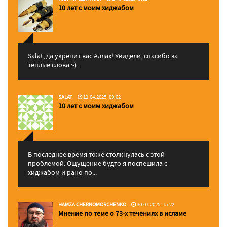
10 лет с моим хиджабом
Salat, да укрепит вас Аллаx! Увидели, спасибо за
теплые слова :-)...
SALAT
11.04.2025, 09:02
10 лет с моим хиджабом
В последнее время тоже столкнулась с этой
проблемой. Ощущение будто я поспешила с
хиджабом и рано по...
HAMZA CHERNOMORCHENKO
30.01.2025, 15:22
Мнение по теме о 73-х течениях в исламе