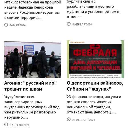
бурлит в связи с
Итак, арестованная на прошлой
разоблачениями местного
неделе Надежда Кеворкова
муфтията и устроенной тем в
внесена Росфинмониторингом
ответ......
в списки террорис......
8 АПРЕЛЯ'2024
14 МАЯ'2024
Агония: "русский мир"
О депортации вайнахов,
трещит по швам
Сибири и "ждунах"
Усугубление всех
23 февраля чеченцы, ингуши и
законсервированных
все, кто сопереживает их
внутренних противоречий под
национальной трагедии,
уже ритуальные разговоры о
отмечают день депортац......
нерушимо......
23 ФЕВРАЛЯ'2024
5 АПРЕЛЯ'2024