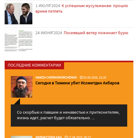
1 ИЮЛЯ'2024
К успешным мусульманам: прошло
время петлять
24 ИЮНЯ'2024
Посеявший ветер пожинает бурю
ПОСЛЕДНИЕ КОММЕНТАРИИ
HAMZA CHERNOMORCHENKO
03.06.2026, 23:29
Сегодня в Тюмени убит Исомитдин Акбаров
Со скорбью к павшим и ненавестью к притеснителям,
жизнь идет, расчет будет обязательно. ...
ИКРАМУТДИН ХАН
17.04.2025, 00:27