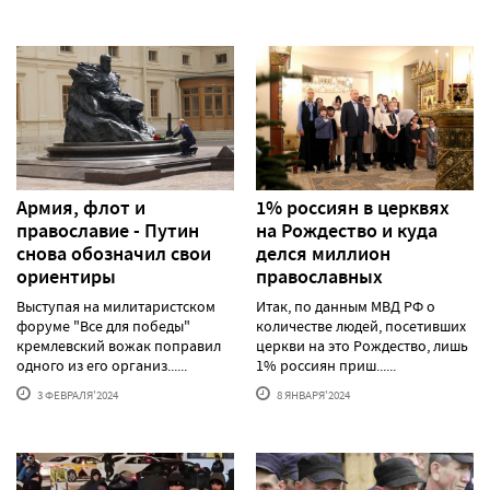
Армия, флот и
1% россиян в церквях
православие - Путин
на Рождество и куда
снова обозначил свои
делся миллион
ориентиры
православных
Выступая на милитаристском
Итак, по данным МВД РФ о
форуме "Все для победы"
количестве людей, посетивших
кремлевский вожак поправил
церкви на это Рождество, лишь
одного из его организ......
1% россиян приш......
3 ФЕВРАЛЯ'2024
8 ЯНВАРЯ'2024