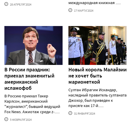
международная книжная ......
28 АПРЕЛЯ'2024
17 МАРТА'2024
В России праздник:
Новый король Малайзии
приехал знаменитый
не хочет быть
американский
марионеткой
исламофоб
Султан Ибрагим Искандар,
наследный правитель султаната
В Россию приехал Такер
Джохор, был приведен к
Карлсон, американский
присяге как 17-й......
"журналист", бывший ведущий
Fox News. Ажиотаж среди z-......
31 ЯНВАРЯ'2024
5 ФЕВРАЛЯ'2024