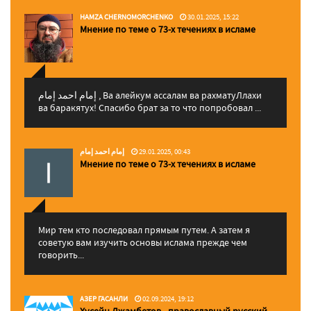
HAMZA CHERNOMORCHENKO
30.01.2025, 15:22
Мнение по теме о 73-х течениях в исламе
إمام احمد إمام , Ва алейкум ассалам ва рахматуЛлахи
ва баракятух! Спасибо брат за то что попробовал ...
إمام احمد إمام
29.01.2025, 00:43
Мнение по теме о 73-х течениях в исламе
Мир тем кто последовал прямым путем. А затем я
советую вам изучить основы ислама прежде чем
говорить...
АЗЕР ГАСАНЛИ
02.09.2024, 19:12
Хусейн Джамбетов - православный русский