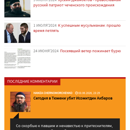
русский патриот чеченского происхождения
1 ИЮЛЯ'2024
К успешным мусульманам: прошло
время петлять
24 ИЮНЯ'2024
Посеявший ветер пожинает бурю
ПОСЛЕДНИЕ КОММЕНТАРИИ
HAMZA CHERNOMORCHENKO
03.06.2026, 23:29
Сегодня в Тюмени убит Исомитдин Акбаров
Со скорбью к павшим и ненавестью к притеснителям,