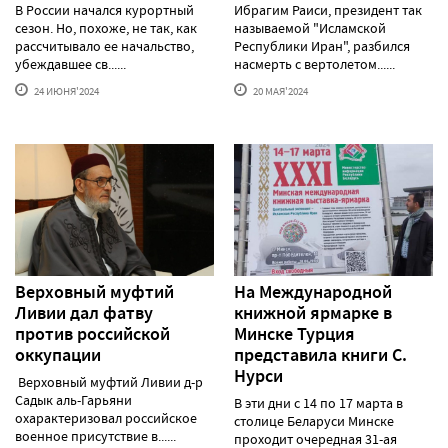
В России начался курортный
Ибрагим Раиси, президент так
сезон. Но, похоже, не так, как
называемой "Исламской
рассчитывало ее начальство,
Республики Иран", разбился
убеждавшее св......
насмерть с вертолетом......
24 ИЮНЯ'2024
20 МАЯ'2024
Верховный муфтий
На Международной
Ливии дал фатву
книжной ярмарке в
против российской
Минске Турция
оккупации
представила книги С.
Нурси
Верховный муфтий Ливии д-р
Садык аль-Гарьяни
В эти дни с 14 по 17 марта в
охарактеризовал российское
столице Беларуси Минске
военное присутствие в......
проходит очередная 31-ая