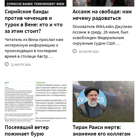
Сирийские банды
Ассанж на свободе: нам
против чеченцев и
нечему радоваться
турок в Вене: кто и что
Основатель WikiLeaks Джулиан
за этим стоит?
Ассанж в среду, 26 июня, был
освобожден Федеральным
Читатель из Вены прислал нам
окружным судом США......
интересную информацию о
происходящих в последнее
28 ИЮНЯ'2024
время в столице Австр......
12 ИЮЛЯ'2024
Посеявший ветер
Тиран Раиси мертв:
пожинает бурю
знамение его коллегам