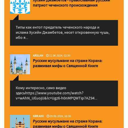
патриот чеченского происхождения
Типы как ентот предатель чеченского народа и
ислама Хусейн Джамбетов, несет откровенную чушь,
ибо я...
ARSLAN
11.06.2024, 02:50
Русские мусульмане на страже Корана:
pазвеивая мифы о Священной Книге
Кому интересно, само видео
здесьhttps://www.youtube.com/watch?
v=wAhN_UEuojU&lc=Ugz6-h0nMPQWTip7AZ94...
KRR AKK
09.06.2024, 18:56
Русские мусульмане на страже Корана:
pазвеивая мифы о Священной Книге