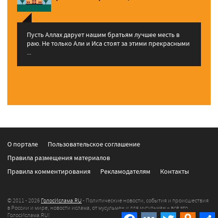
Пусть Аллах дарует нашим братьям лучшее месть в
раю. Не только Али и Иса стоят за этими прекрасными
...
О портале
Пользовательское соглашение
Правила размещения материалов
Правила комментирования
Рекламодателям
Контакты
© 2011 - 2026
ГолосИслама.RU
- Политические новости, события и происшествия
в России и мире, новости ислама, от мусульман и для мусульман – всё это
ГолосИслама.RU!
Facebook
VK
Twitter
Odnokla