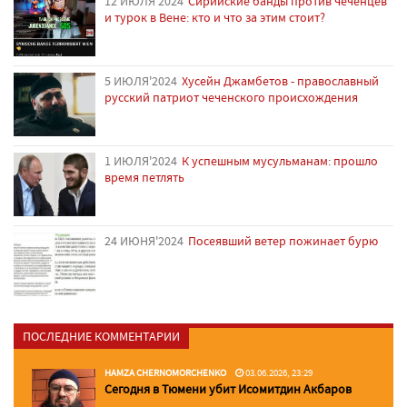
12 ИЮЛЯ'2024
Сирийские банды против чеченцев
и турок в Вене: кто и что за этим стоит?
5 ИЮЛЯ'2024
Хусейн Джамбетов - православный
русский патриот чеченского происхождения
1 ИЮЛЯ'2024
К успешным мусульманам: прошло
время петлять
24 ИЮНЯ'2024
Посеявший ветер пожинает бурю
ПОСЛЕДНИЕ КОММЕНТАРИИ
HAMZA CHERNOMORCHENKO
03.06.2026, 23:29
Сегодня в Тюмени убит Исомитдин Акбаров