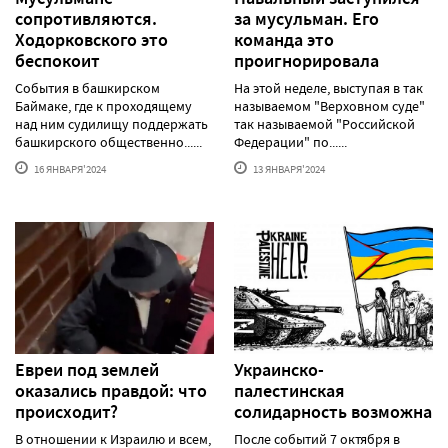
сопротивляются.
за мусульман. Его
Ходорковского это
команда это
беспокоит
проигнорировала
События в башкирском
На этой неделе, выступая в так
Баймаке, где к проходящему
называемом "Верховном суде"
над ним судилищу поддержать
так называемой "Российской
башкирского общественно......
Федерации" по......
16 ЯНВАРЯ'2024
13 ЯНВАРЯ'2024
Евреи под землей
Украинско-
оказались правдой: что
палестинская
происходит?
солидарность возможна
В отношении к Израилю и всем,
После событий 7 октября в