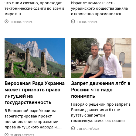
что с ним связано, происходят
Израиле немалая часть
тектонические сдвиги во всем в
украинского общества заняла
мире и н......
откровенно просионистск......
10 ЯНВАРЯ'2024
3 ЯНВАРЯ'2024
Верховная Рада Украина
Запрет движения лгбт в
может признать право
России: что надо
ингушей на
понимать
государственность
Говоря о решении про запрет в
России движения лгбт (не
В Верховной раде Украины
путать с запретом
зарегистрирован проект
гомосексуализма как таково......
постановления о признании
права ингушского народа н......
2 ДЕКАБРЯ'2023
21 ДЕКАБРЯ'2023