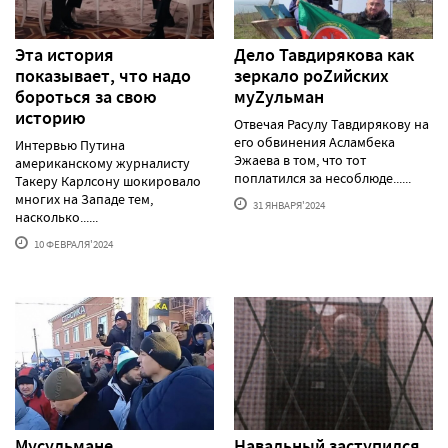
Эта история
Дело Тавдирякова как
показывает, что надо
зеркало роZийских
бороться за свою
муZульман
историю
Отвечая Расулу Тавдирякову на
его обвинения Асламбека
Интервью Путина
Эжаева в том, что тот
американскому журналисту
поплатился за несоблюде......
Такеру Карлсону шокировало
многих на Западе тем,
31 ЯНВАРЯ'2024
насколько......
10 ФЕВРАЛЯ'2024
Мусульмане
Навальный заступился