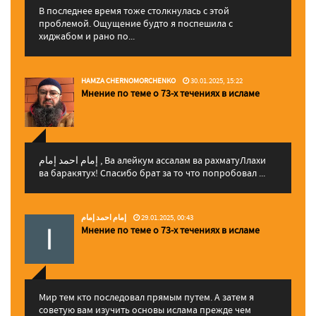
В последнее время тоже столкнулась с этой
проблемой. Ощущение будто я поспешила с
хиджабом и рано по...
HAMZA CHERNOMORCHENKO
30.01.2025, 15:22
Мнение по теме о 73-х течениях в исламе
إمام احمد إمام , Ва алейкум ассалам ва рахматуЛлахи
ва баракятух! Спасибо брат за то что попробовал ...
إمام احمد إمام
29.01.2025, 00:43
Мнение по теме о 73-х течениях в исламе
Мир тем кто последовал прямым путем. А затем я
советую вам изучить основы ислама прежде чем