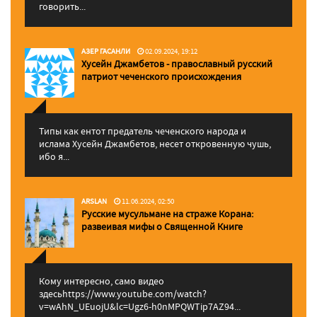
говорить...
АЗЕР ГАСАНЛИ
02.09.2024, 19:12
Хусейн Джамбетов - православный русский
патриот чеченского происхождения
Типы как ентот предатель чеченского народа и
ислама Хусейн Джамбетов, несет откровенную чушь,
ибо я...
ARSLAN
11.06.2024, 02:50
Русские мусульмане на страже Корана:
pазвеивая мифы о Священной Книге
Кому интересно, само видео
здесьhttps://www.youtube.com/watch?
v=wAhN_UEuojU&lc=Ugz6-h0nMPQWTip7AZ94...