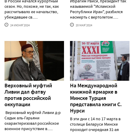
В России начался курортный
Ибрагим Раиси, президент так
сезон. Но, похоже, не так, как
называемой "Исламской
рассчитывало ее начальство,
Республики Иран", разбился
убеждавшее св......
насмерть с вертолетом......
24 ИЮНЯ'2024
20 МАЯ'2024
Верховный муфтий
На Международной
Ливии дал фатву
книжной ярмарке в
против российской
Минске Турция
оккупации
представила книги С.
Нурси
Верховный муфтий Ливии д-р
Садык аль-Гарьяни
В эти дни с 14 по 17 марта в
охарактеризовал российское
столице Беларуси Минске
военное присутствие в......
проходит очередная 31-ая