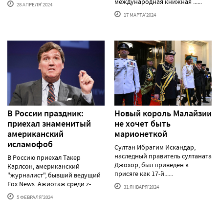
международная книжная ......
28 АПРЕЛЯ'2024
17 МАРТА'2024
В России праздник:
Новый король Малайзии
приехал знаменитый
не хочет быть
американский
марионеткой
исламофоб
Султан Ибрагим Искандар,
наследный правитель султаната
В Россию приехал Такер
Джохор, был приведен к
Карлсон, американский
присяге как 17-й......
"журналист", бывший ведущий
Fox News. Ажиотаж среди z-......
31 ЯНВАРЯ'2024
5 ФЕВРАЛЯ'2024