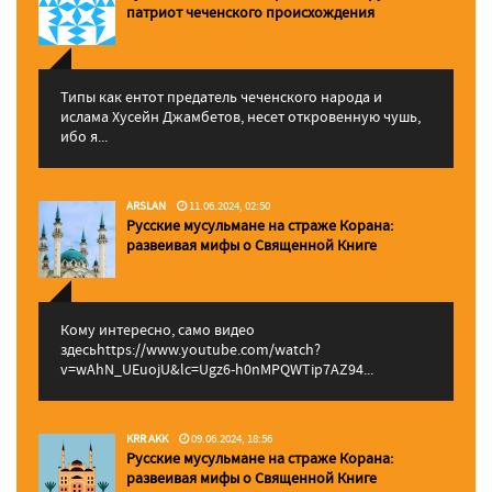
патриот чеченского происхождения
Типы как ентот предатель чеченского народа и
ислама Хусейн Джамбетов, несет откровенную чушь,
ибо я...
ARSLAN
11.06.2024, 02:50
Русские мусульмане на страже Корана:
pазвеивая мифы о Священной Книге
Кому интересно, само видео
здесьhttps://www.youtube.com/watch?
v=wAhN_UEuojU&lc=Ugz6-h0nMPQWTip7AZ94...
KRR AKK
09.06.2024, 18:56
Русские мусульмане на страже Корана:
pазвеивая мифы о Священной Книге