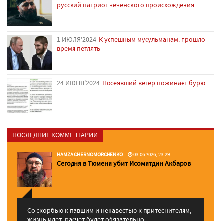
русский патриот чеченского происхождения
1 ИЮЛЯ'2024
К успешным мусульманам: прошло
время петлять
24 ИЮНЯ'2024
Посеявший ветер пожинает бурю
ПОСЛЕДНИЕ КОММЕНТАРИИ
HAMZA CHERNOMORCHENKO
03.06.2026, 23:29
Сегодня в Тюмени убит Исомитдин Акбаров
Со скорбью к павшим и ненавестью к притеснителям,
жизнь идет, расчет будет обязательно. ...