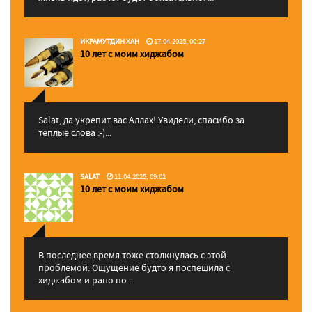
ИКРАМУТДИН ХАН
17.04.2025, 00:27
10 лет с моим хиджабом
Salat, да укрепит вас Аллаx! Увидели, спасибо за
теплые слова :-)...
SALAT
11.04.2025, 09:02
10 лет с моим хиджабом
В последнее время тоже столкнулась с этой
проблемой. Ощущение будто я поспешила с
хиджабом и рано по...