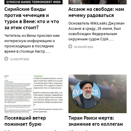
Сирийские банды
Ассанж на свободе: нам
против чеченцев и
нечему радоваться
турок в Вене: кто и что
Основатель WikiLeaks Джулиан
за этим стоит?
Ассанж в среду, 26 июня, был
освобожден Федеральным
Читатель из Вены прислал нам
окружным судом США......
интересную информацию о
происходящих в последнее
28 ИЮНЯ'2024
время в столице Австр......
12 ИЮЛЯ'2024
Посеявший ветер
Тиран Раиси мертв:
пожинает бурю
знамение его коллегам