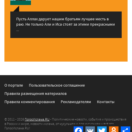
Пусть Аллах дарует нашим братьям лучшее месть в
раю. Не только Али и Иса стоят за этими прекрасными
...
О портале
Пользовательское соглашение
Правила размещения материалов
Правила комментирования
Рекламодателям
Контакты
© 2011 - 2026
ГолосИслама.RU
- Политические новости, события и происшествия
в России и мире, новости ислама, от мусульман и для мусульман – всё это
Facebook
VK
Twitter
Odnokla
ГолосИслама.RU!