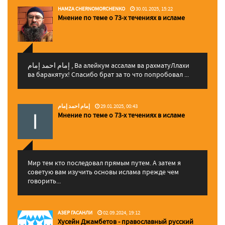
HAMZA CHERNOMORCHENKO
30.01.2025, 15:22
Мнение по теме о 73-х течениях в исламе
إمام احمد إمام , Ва алейкум ассалам ва рахматуЛлахи
ва баракятух! Спасибо брат за то что попробовал ...
إمام احمد إمام
29.01.2025, 00:43
Мнение по теме о 73-х течениях в исламе
Мир тем кто последовал прямым путем. А затем я
советую вам изучить основы ислама прежде чем
говорить...
АЗЕР ГАСАНЛИ
02.09.2024, 19:12
Хусейн Джамбетов - православный русский