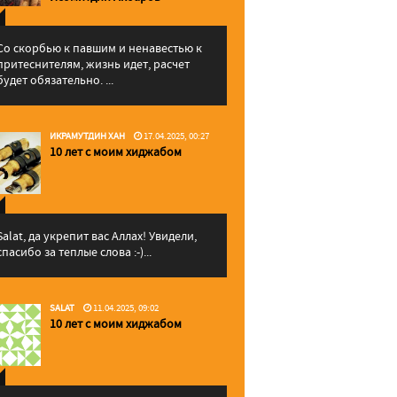
Со скорбью к павшим и ненавестью к
притеснителям, жизнь идет, расчет
будет обязательно. ...
ИКРАМУТДИН ХАН
17.04.2025, 00:27
10 лет с моим хиджабом
Salat, да укрепит вас Аллаx! Увидели,
спасибо за теплые слова :-)...
SALAT
11.04.2025, 09:02
10 лет с моим хиджабом