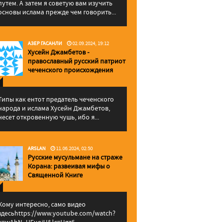
путем. А затем я советую вам изучить
основы ислама прежде чем говорить...
АЗЕР ГАСАНЛИ
02.09.2024, 19:12
Хусейн Джамбетов -
православный русский патриот
чеченского происхождения
Типы как ентот предатель чеченского
народа и ислама Хусейн Джамбетов,
несет откровенную чушь, ибо я...
ARSLAN
11.06.2024, 02:50
Русские мусульмане на страже
Корана: pазвеивая мифы о
Священной Книге
Кому интересно, само видео
здесьhttps://www.youtube.com/watch?