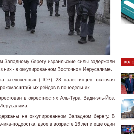
м Западному берегу израильские силы задержали
КОЛО
из них - в оккупированном Восточном Иерусалиме.
а заключенных (ПОЗ), 28 палестинцев, включая
ирокомасштабных рейдов в понедельник.
естован в окрестностях Аль-Тура, Вади-эль-Йоз,
 Иерусалима.
держаны на оккупированном Западном берегу. В
ика-подростка, двое в возрасте 16 лет и еще один