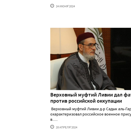
24 ИЮНЯ'2024
Верховный муфтий Ливии дал фа
против российской оккупации
Верховный муфтий Ливии д-р Садык аль-Га
охарактеризовал российское военное прис
в......
28 АПРЕЛЯ'2024