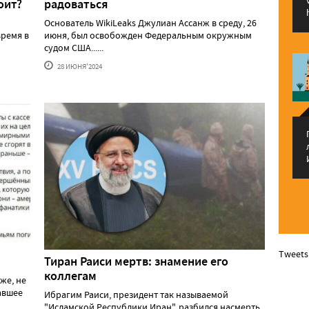
оит?
радоваться
Основатель WikiLeaks Джулиан Ассанж в среду, 26
ремя в
июня, был освобожден Федеральным окружным
судом США......
28 ИЮНЯ'2024
Tweets
Тиран Раиси мертв: знамение его
коллегам
же, не
давшее
Ибрагим Раиси, президент так называемой
"Исламской Республики Иран", разбился насмерть