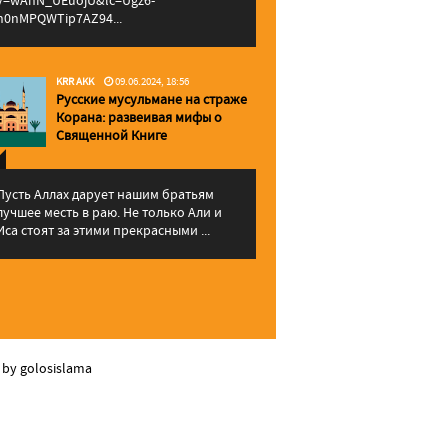
v=wAhN_UEuojU&lc=Ugz6-
h0nMPQWTip7AZ94...
KRR AKK
09.06.2024, 18:56
Русские мусульмане на страже
Корана: pазвеивая мифы о
Священной Книге
Пусть Аллах дарует нашим братьям
лучшее месть в раю. Не только Али и
Иса стоят за этими прекрасными ...
 by golosislama