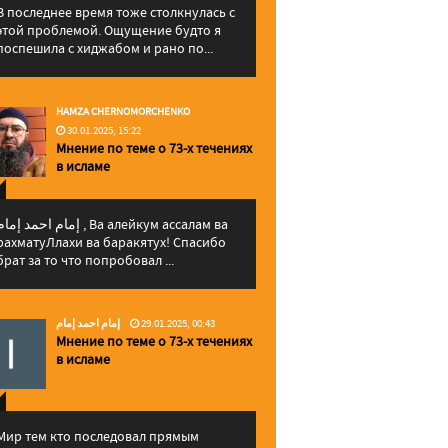
В последнее время тоже столкнулась с
этой проблемой. Ощущение будто я
поспешила с хиджабом и рано по...
HAMZA CHERNOMORCHENKO
30.01.2025, 15:22
Мнение по теме о 73-х течениях
в исламе
إمام احمد إما , Ва алейкум ассалам ва
рахматуЛлахи ва баракятух! Спасибо
брат за то что попробовал ...
إمام احمد إمام
29.01.2025, 00:43
Мнение по теме о 73-х течениях
в исламе
Мир тем кто последовал прямым