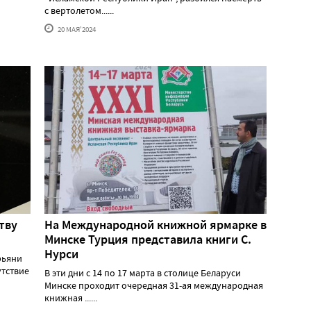
с вертолетом......
20 МАЯ'2024
тву
На Международной книжной ярмарке в
Минске Турция представила книги С.
Нурси
рьяни
утствие
В эти дни с 14 по 17 марта в столице Беларуси
Минске проходит очередная 31-ая международная
книжная ......