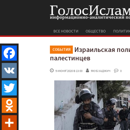
ВСЕ НОВОСТИ
ОБЩЕСТВО
ПОЛИТИ
Израильская пол
СОБЫТИЯ
палестинцев
Facebook
 9 ИЮНЯ'2020 В 13:00
ЯКУБ ХАДЖИЧ
 0
VK
Twitter
Odnoklassniki