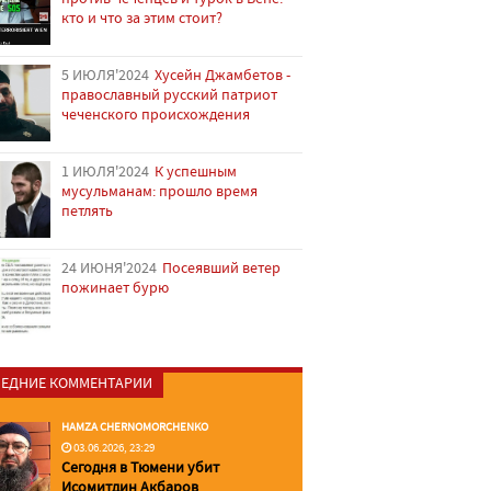
кто и что за этим стоит?
5 ИЮЛЯ'2024
Хусейн Джамбетов -
православный русский патриот
чеченского происхождения
1 ИЮЛЯ'2024
К успешным
мусульманам: прошло время
петлять
24 ИЮНЯ'2024
Посеявший ветер
пожинает бурю
ЕДНИЕ КОММЕНТАРИИ
HAMZA CHERNOMORCHENKO
03.06.2026, 23:29
Сегодня в Тюмени убит
Исомитдин Акбаров