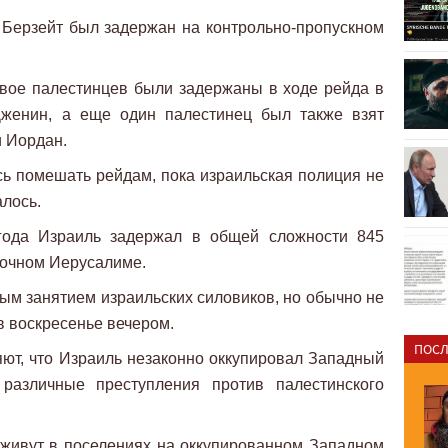
 Берзейт был задержан на контрольно-пропускном
вое палестинцев были задержаны в ходе рейда в
Дженин, а еще один палестинец был также взят
и Иордан.
ь помешать рейдам, пока израильская полиция не
алось.
ода Израиль задержал в общей сложности 845
точном Иерусалиме.
м занятием израильских силовиков, но обычно не
 воскресенье вечером.
ПОСЛ
ют, что Израиль незаконно оккупировал Западный
различные преступления против палестинского
 живут в поселениях на оккупированном Западном