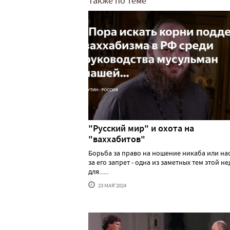
Также по теме
"Русский мир" и охота на
"ваххабитов"
Борьба за право на ношение никаба или н
за его запрет - одна из заметных тем этой н
для......
23 МАЯ'2024