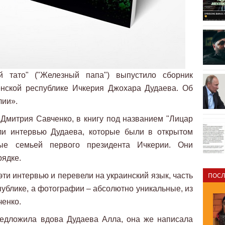
ий тато" ("Железный папа") выпустило сборник
енской республике Ичкерия Джохара Дудаева. Об
лии».
Дмитрия Савченко, в книгу под названием "Лицар
ли интервью Дудаева, которые были в открытом
ные семьей первого президента Ичкерии. Они
рядке.
ПОСЛ
и интервью и перевели на украинский язык, часть
публике, а фотографии – абсолютно уникальные, из
ченко.
редложила вдова Дудаева Алла, она же написала