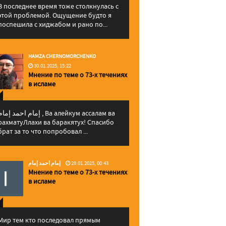
В последнее время тоже столкнулась с
этой проблемой. Ощущение будто я
поспешила с хиджабом и рано по...
HAMZA CHERNOMORCHENKO
30.01.2025, 15:22
Мнение по теме о 73-х течениях
в исламе
إمام احمد إما , Ва алейкум ассалам ва
рахматуЛлахи ва баракятух! Спасибо
брат за то что попробовал ...
إمام احمد إمام
29.01.2025, 00:43
Мнение по теме о 73-х течениях
в исламе
Мир тем кто последовал прямым