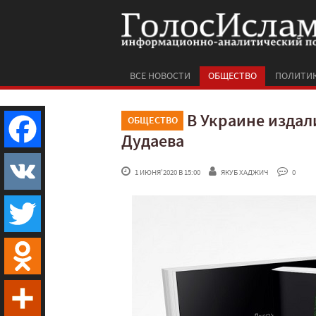
ВСЕ НОВОСТИ
ОБЩЕСТВО
ПОЛИТИ
В Украине изда
ОБЩЕСТВО
Дудаева
Facebook
 1 ИЮНЯ'2020 В 15:00
ЯКУБ ХАДЖИЧ
 0
VK
Twitter
Odnoklassniki