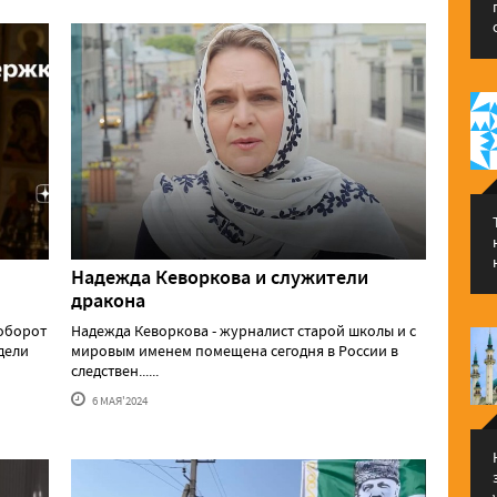
Надежда Кеворкова и служители
дракона
аоборот
Надежда Кеворкова - журналист старой школы и с
едели
мировым именем помещена сегодня в России в
следствен......
6 МАЯ'2024