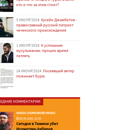
кто и что за этим стоит?
5 ИЮЛЯ'2024
Хусейн Джамбетов -
православный русский патриот
чеченского происхождения
1 ИЮЛЯ'2024
К успешным
мусульманам: прошло время
петлять
24 ИЮНЯ'2024
Посеявший ветер
пожинает бурю
ЕДНИЕ КОММЕНТАРИИ
HAMZA CHERNOMORCHENKO
03.06.2026, 23:29
Сегодня в Тюмени убит
Исомитдин Акбаров