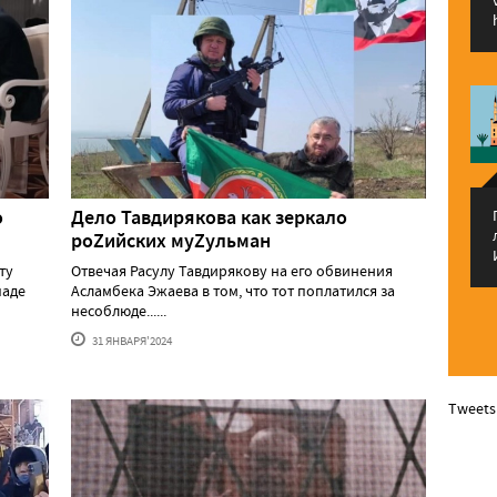
о
Дело Тавдирякова как зеркало
роZийских муZульман
ту
Отвечая Расулу Тавдирякову на его обвинения
паде
Асламбека Эжаева в том, что тот поплатился за
несоблюде......
31 ЯНВАРЯ'2024
Tweets