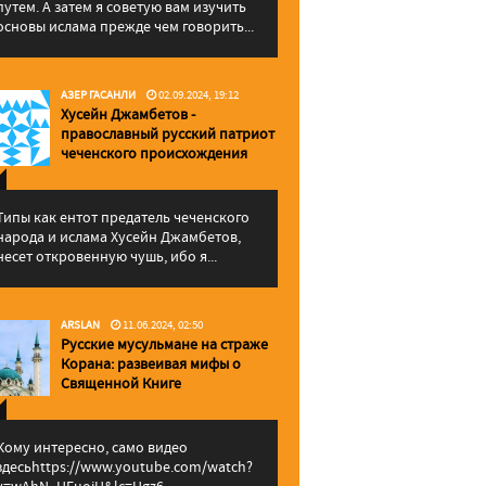
путем. А затем я советую вам изучить
основы ислама прежде чем говорить...
АЗЕР ГАСАНЛИ
02.09.2024, 19:12
Хусейн Джамбетов -
православный русский патриот
чеченского происхождения
Типы как ентот предатель чеченского
народа и ислама Хусейн Джамбетов,
несет откровенную чушь, ибо я...
ARSLAN
11.06.2024, 02:50
Русские мусульмане на страже
Корана: pазвеивая мифы о
Священной Книге
Кому интересно, само видео
здесьhttps://www.youtube.com/watch?