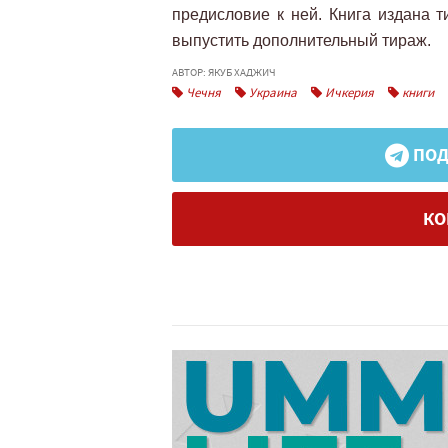
предисловие к ней. Книга издана т
выпустить дополнительный тираж.
АВТОР: ЯКУБ ХАДЖИЧ
Чечня
Украина
Ичкерия
книги
ПОД
КО