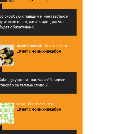
Со скорбью к павшим и ненавестью к
притеснителям, жизнь идет, расчет
будет обязательно. ...
ИКРАМУТДИН ХАН
17.04.2025, 00:27
10 лет с моим хиджабом
Salat, да укрепит вас Аллаx! Увидели,
спасибо за теплые слова :-)...
SALAT
11.04.2025, 09:02
10 лет с моим хиджабом