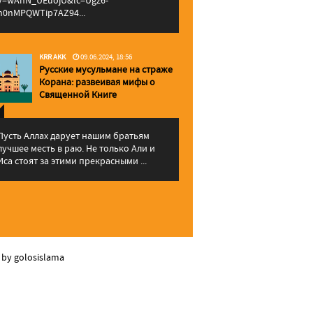
v=wAhN_UEuojU&lc=Ugz6-
h0nMPQWTip7AZ94...
KRR AKK
09.06.2024, 18:56
Русские мусульмане на страже
Корана: pазвеивая мифы о
Священной Книге
Пусть Аллах дарует нашим братьям
лучшее месть в раю. Не только Али и
Иса стоят за этими прекрасными ...
 by golosislama