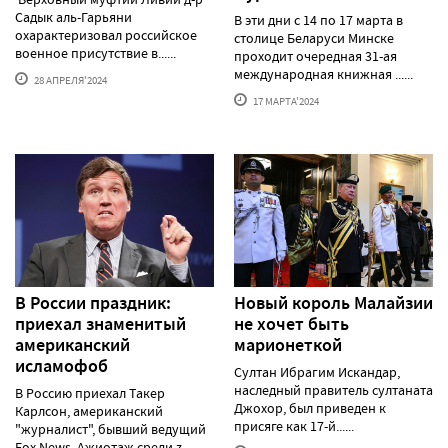
Садык аль-Гарьяни
В эти дни с 14 по 17 марта в
охарактеризовал российское
столице Беларуси Минске
военное присутствие в......
проходит очередная 31-ая
международная книжная ......
28 АПРЕЛЯ'2024
17 МАРТА'2024
В России праздник:
Новый король Малайзии
приехал знаменитый
не хочет быть
американский
марионеткой
исламофоб
Султан Ибрагим Искандар,
наследный правитель султаната
В Россию приехал Такер
Джохор, был приведен к
Карлсон, американский
присяге как 17-й......
"журналист", бывший ведущий
Fox News. Ажиотаж среди z-......