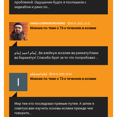
проблемой. Ощущение будто я поспешила с
хиджабом и рано по...
HAMZA CHERNOMORCHENKO
30.01.2025, 15:22
Мнение по теме о 73-х течениях в исламе
إمام احمد إمام , Ва алейкум ассалам ва рахматуЛлахи
ва баракятух! Спасибо брат за то что попробовал ...
إمام احمد إمام
29.01.2025, 00:43
Мнение по теме о 73-х течениях в исламе
Мир тем кто последовал прямым путем. А затем я
советую вам изучить основы ислама прежде чем
говорить...