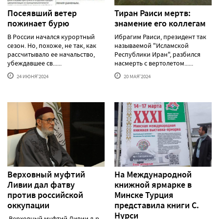
Посеявший ветер
Тиран Раиси мертв:
пожинает бурю
знамение его коллегам
В России начался курортный
Ибрагим Раиси, президент так
сезон. Но, похоже, не так, как
называемой "Исламской
рассчитывало ее начальство,
Республики Иран", разбился
убеждавшее св......
насмерть с вертолетом......
24 ИЮНЯ'2024
20 МАЯ'2024
Верховный муфтий
На Международной
Ливии дал фатву
книжной ярмарке в
против российской
Минске Турция
оккупации
представила книги С.
Нурси
Верховный муфтий Ливии д-р