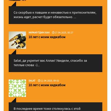
Со скорбью к павшим и ненавестью к притеснителям,
жизнь идет, расчет будет обязательно. ...
ИКРАМУТДИН ХАН
17.04.2025, 00:27
10 лет с моим хиджабом
Salat, да укрепит вас Аллаx! Увидели, спасибо за
теплые слова :-)...
SALAT
11.04.2025, 09:02
10 лет с моим хиджабом
В последнее время тоже столкнулась с этой