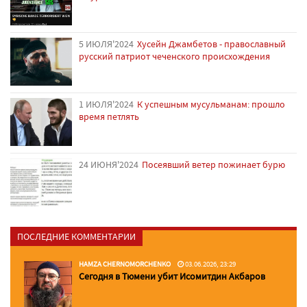
5 ИЮЛЯ'2024
Хусейн Джамбетов - православный
русский патриот чеченского происхождения
1 ИЮЛЯ'2024
К успешным мусульманам: прошло
время петлять
24 ИЮНЯ'2024
Посеявший ветер пожинает бурю
ПОСЛЕДНИЕ КОММЕНТАРИИ
HAMZA CHERNOMORCHENKO
03.06.2026, 23:29
Сегодня в Тюмени убит Исомитдин Акбаров