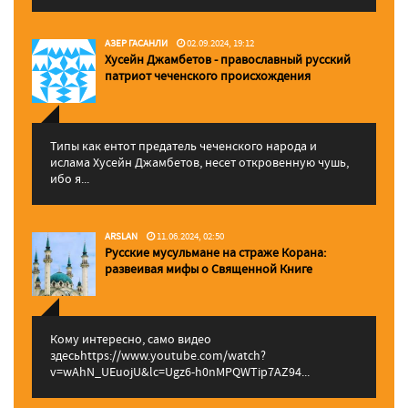
АЗЕР ГАСАНЛИ
02.09.2024, 19:12
Хусейн Джамбетов - православный русский
патриот чеченского происхождения
Типы как ентот предатель чеченского народа и
ислама Хусейн Джамбетов, несет откровенную чушь,
ибо я...
ARSLAN
11.06.2024, 02:50
Русские мусульмане на страже Корана:
pазвеивая мифы о Священной Книге
Кому интересно, само видео
здесьhttps://www.youtube.com/watch?
v=wAhN_UEuojU&lc=Ugz6-h0nMPQWTip7AZ94...