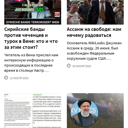
Сирийские банды
Ассанж на свободе: нам
против чеченцев и
нечему радоваться
турок в Вене: кто и что
Основатель WikiLeaks Джулиан
за этим стоит?
Ассанж в среду, 26 июня, был
освобожден Федеральным
Читатель из Вены прислал нам
окружным судом США......
интересную информацию о
происходящих в последнее
28 ИЮНЯ'2024
время в столице Австр......
12 ИЮЛЯ'2024