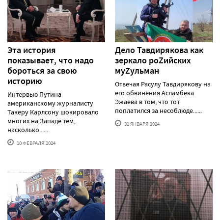
Эта история
Дело Тавдирякова как
показывает, что надо
зеркало роZийских
бороться за свою
муZульман
историю
Отвечая Расулу Тавдирякову на
его обвинения Асламбека
Интервью Путина
Эжаева в том, что тот
американскому журналисту
поплатился за несоблюде......
Такеру Карлсону шокировало
многих на Западе тем,
31 ЯНВАРЯ'2024
насколько......
10 ФЕВРАЛЯ'2024