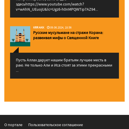
здесьhttps://www.youtube.com/watch?
v=wAhN_UEuojU&lc=Ugz6-h0nMPQWTip7AZ94...
KRR AKK
09.06.2024, 18:56
Русские мусульмане на страже Корана:
pазвеивая мифы о Священной Книге
Пусть Аллах дарует нашим братьям лучшее месть в
раю. Не только Али и Иса стоят за этими прекрасными
...
О портале
Пользовательское соглашение