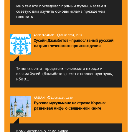
Мир тем кто последовал прямым путем. А затем я
советую вам изучить основы ислама прежде чем
говорить...
АЗЕР ГАСАНЛИ
02.09.2024, 19:12
Хусейн Джамбетов - православный русский
патриот чеченского происхождения
Типы как ентот предатель чеченского народа и
ислама Хусейн Джамбетов, несет откровенную чушь,
ибо я...
ARSLAN
11.06.2024, 02:50
Русские мусульмане на страже Корана:
pазвеивая мифы о Священной Книге
Кому интересно, само видео