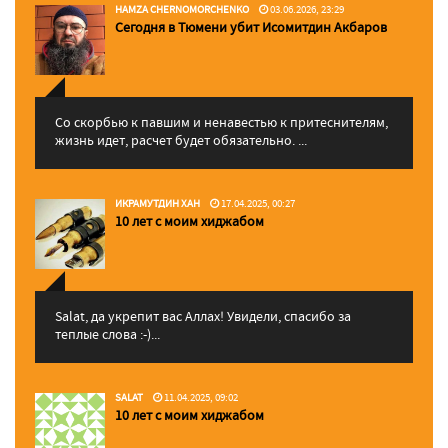
HAMZA CHERNOMORCHENKO
03.06.2026, 23:29
Сегодня в Тюмени убит Исомитдин Акбаров
Со скорбью к павшим и ненавестью к притеснителям,
жизнь идет, расчет будет обязательно. ...
ИКРАМУТДИН ХАН
17.04.2025, 00:27
10 лет с моим хиджабом
Salat, да укрепит вас Аллаx! Увидели, спасибо за
теплые слова :-)...
SALAT
11.04.2025, 09:02
10 лет с моим хиджабом