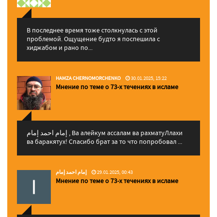
В последнее время тоже столкнулась с этой
проблемой. Ощущение будто я поспешила с
хиджабом и рано по...
HAMZA CHERNOMORCHENKO
30.01.2025, 15:22
Мнение по теме о 73-х течениях в исламе
إمام احمد إمام , Ва алейкум ассалам ва рахматуЛлахи
ва баракятух! Спасибо брат за то что попробовал ...
إمام احمد إمام
29.01.2025, 00:43
Мнение по теме о 73-х течениях в исламе