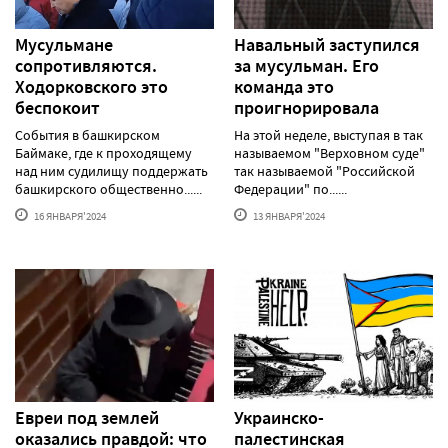
Мусульмане
Навальный заступился
сопротивляются.
за мусульман. Его
Ходорковского это
команда это
беспокоит
проигнорировала
События в башкирском
На этой неделе, выступая в так
Баймаке, где к проходящему
называемом "Верховном суде"
над ним судилищу поддержать
так называемой "Российской
башкирского общественно......
Федерации" по......
16 ЯНВАРЯ'2024
13 ЯНВАРЯ'2024
Евреи под землей
Украинско-
оказались правдой: что
палестинская