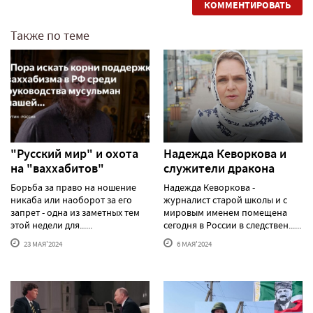
КОММЕНТИРОВАТЬ
Также по теме
"Русский мир" и охота
Надежда Кеворкова и
на "ваххабитов"
служители дракона
Борьба за право на ношение
Надежда Кеворкова -
никаба или наоборот за его
журналист старой школы и с
запрет - одна из заметных тем
мировым именем помещена
этой недели для......
сегодня в России в следствен......
23 МАЯ'2024
6 МАЯ'2024