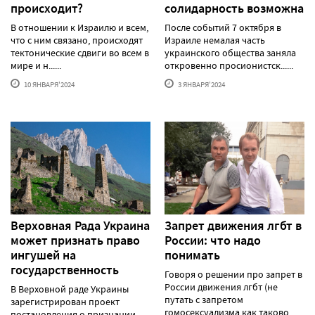
происходит?
солидарность возможна
В отношении к Израилю и всем,
После событий 7 октября в
что с ним связано, происходят
Израиле немалая часть
тектонические сдвиги во всем в
украинского общества заняла
мире и н......
откровенно просионистск......
10 ЯНВАРЯ'2024
3 ЯНВАРЯ'2024
Верховная Рада Украина
Запрет движения лгбт в
может признать право
России: что надо
ингушей на
понимать
государственность
Говоря о решении про запрет в
России движения лгбт (не
В Верховной раде Украины
путать с запретом
зарегистрирован проект
гомосексуализма как таково......
постановления о признании