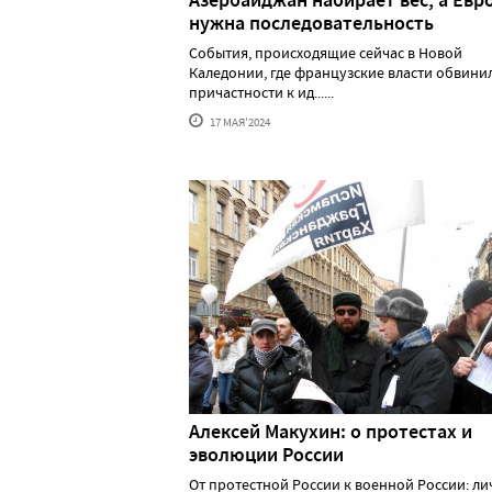
нужна последовательность
События, происходящие сейчас в Новой
Каледонии, где французские власти обвини
причастности к ид......
17 МАЯ'2024
Алексей Макуxин: о протестаx и
эволюции России
От протестной России к военной России: л