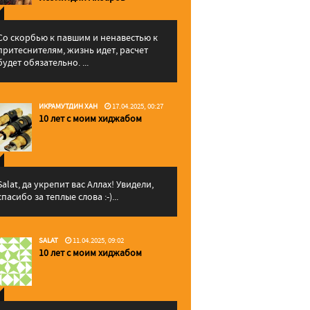
Со скорбью к павшим и ненавестью к
притеснителям, жизнь идет, расчет
будет обязательно. ...
ИКРАМУТДИН ХАН
17.04.2025, 00:27
10 лет с моим хиджабом
Salat, да укрепит вас Аллаx! Увидели,
спасибо за теплые слова :-)...
SALAT
11.04.2025, 09:02
10 лет с моим хиджабом