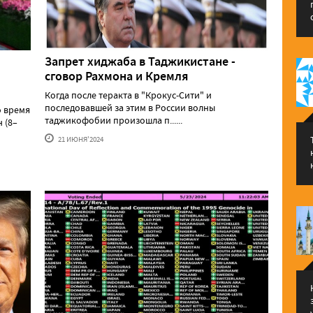
Запрет хиджаба в Таджикистане -
сговор Рахмона и Кремля
Когда после теракта в "Крокус-Сити" и
последовавшей за этим в России волны
о время
таджикофобии произошла п......
 (8–
21 ИЮНЯ'2024