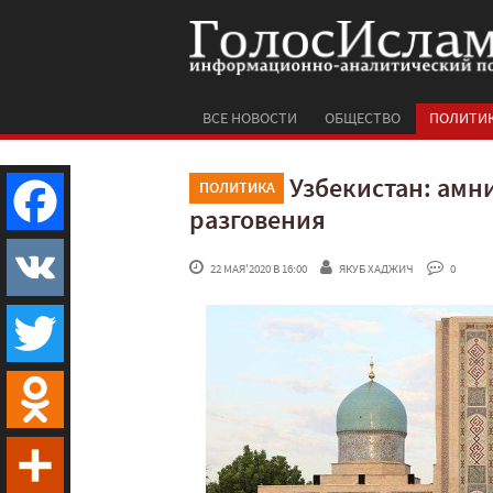
ВСЕ НОВОСТИ
ОБЩЕСТВО
ПОЛИТИ
Узбекистан: амн
ПОЛИТИКА
разговения
Facebook
 22 МАЯ'2020 В 16:00
ЯКУБ ХАДЖИЧ
 0
VK
Twitter
Odnoklassniki