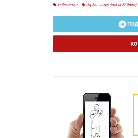
Узбекистан
Ид Аль-Фитр (Ураза байрам)
ПОД
КО