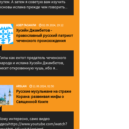
путем. А затем я советую вам изучить
основы ислама прежде чем говорить...
АЗЕР ГАСАНЛИ
02.09.2024, 19:12
Хусейн Джамбетов -
православный русский патриот
чеченского происхождения
Типы как ентот предатель чеченского
народа и ислама Хусейн Джамбетов,
несет откровенную чушь, ибо я...
ARSLAN
11.06.2024, 02:50
Русские мусульмане на страже
Корана: pазвеивая мифы о
Священной Книге
Кому интересно, само видео
здесьhttps://www.youtube.com/watch?