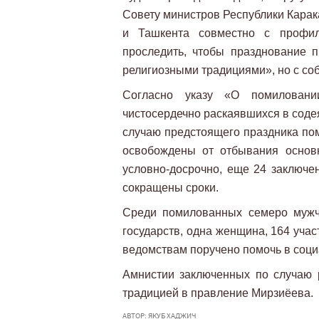
Совету министров Республики Карак
и Ташкента совместно с профил
проследить, чтобы празднование 
религиозными традициями», но с со
Согласно указу «О помиловани
чистосердечно раскаявшихся в соде
случаю предстоящего праздника по
освобождены от отбывания основ
условно-досрочно, еще 24 заключе
сокращены сроки.
Среди помилованных семеро мужч
государств, одна женщина, 164 уча
ведомствам поручено помочь в соц
Амнистии заключенных по случаю 
традицией в правление Мирзиёева.
АВТОР: ЯКУБ ХАДЖИЧ