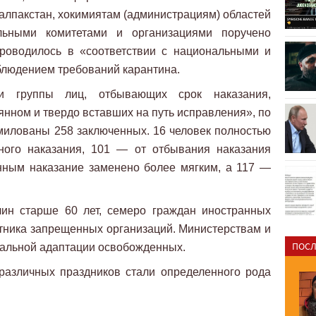
алпакстан, хокимиятам (администрациям) областей
ьными комитетами и организациями поручено
проводилось в «соответствии с национальными и
блюдением требований карантина.
и группы лиц, отбывающих срок наказания,
янном и твердо вставших на путь исправления», по
милованы 258 заключенных. 16 человек полностью
ного наказания, 101 — от отбывания наказания
нным наказание заменено более мягким, а 117 —
ин старше 60 лет, семеро граждан иностранных
стника запрещенных организаций. Министерствам и
ПОСЛ
иальной адаптации освобожденных.
различных праздников стали определенного рода