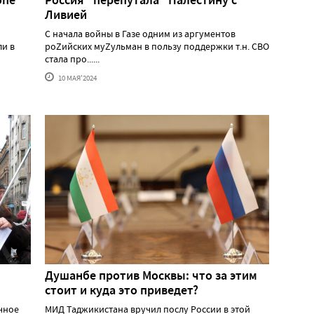
Ливией
С начала войны в Газе одним из аргументов
ли в
роZийских муZульман в пользу поддержки т.н. СВО
стала про......
10 МАЯ'2024
Душанбе против Москвы: что за этим
стоит и куда это приведет?
ичное
МИД Таджикистана вручил послу России в этой