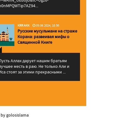
v=wAhN_UEuojU&lc=Ugz6-
h0nMPQWTip7AZ94...
KRR AKK
09.06.2024, 18:56
Русские мусульмане на страже
Корана: pазвеивая мифы о
Священной Книге
Пусть Аллах дарует нашим братьям
лучшее месть в раю. Не только Али и
Иса стоят за этими прекрасными ...
 by golosislama