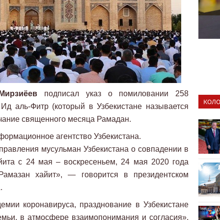
Мирзиёев
подписал указ о помиловании 258
КОЛО
Ид аль-Фитр (который в Узбекистане называется
чание священного месяца Рамадан.
формационное агентство Узбекистана.
равления мусульман Узбекистана о совпадении в
йита с 24 мая – воскресеньем, 24 мая 2020 года
 Рамазан хайит», — говорится в президентском
.
демии коронавируса, празднование в Узбекистане
семьи, в атмосфере взаимопонимания и согласия».