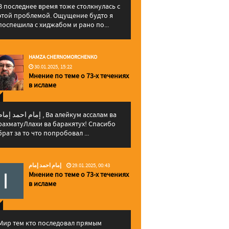
В последнее время тоже столкнулась с
этой проблемой. Ощущение будто я
поспешила с хиджабом и рано по...
HAMZA CHERNOMORCHENKO
30.01.2025, 15:22
Мнение по теме о 73-х течениях
в исламе
إمام احمد إما , Ва алейкум ассалам ва
рахматуЛлахи ва баракятух! Спасибо
брат за то что попробовал ...
إمام احمد إمام
29.01.2025, 00:43
Мнение по теме о 73-х течениях
в исламе
Мир тем кто последовал прямым