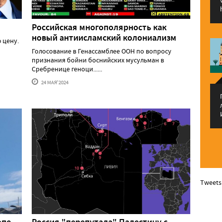
Российская многополярность как
новый антиисламский колониализм
 цену.
Голосование в Генассамблее ООН по вопросу
признания бойни боснийских мусульман в
Сребренице геноци......
24 МАЯ'2024
Tweets
опе
Россия "перепутала" Палестину с