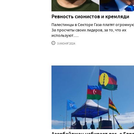
Ревность сионистов и кремляди
Палестинцы в Секторе Газа платят огромную
За просчеты своих лидеров, за то, что их
используют......
3 ИЮНЯ'2024
Азербайджан набирает вес, а Евр