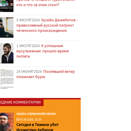
кто и что за этим стоит?
5 ИЮЛЯ'2024
Хусейн Джамбетов -
православный русский патриот
чеченского происхождения
1 ИЮЛЯ'2024
К успешным
мусульманам: прошло время
петлять
24 ИЮНЯ'2024
Посеявший ветер
пожинает бурю
ЕДНИЕ КОММЕНТАРИИ
HAMZA CHERNOMORCHENKO
03.06.2026, 23:29
Сегодня в Тюмени убит
Исомитдин Акбаров