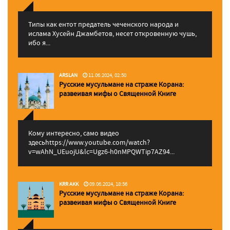
Типы как ентот предатель чеченского народа и
ислама Хусейн Джамбетов, несет откровенную чушь,
ибо я...
ARSLAN
11.06.2024, 02:50
Русские мусульмане на страже Корана:
pазвеивая мифы о Священной Книге
Кому интересно, само видео
здесьhttps://www.youtube.com/watch?
v=wAhN_UEuojU&lc=Ugz6-h0nMPQWTip7AZ94...
KRR AKK
09.06.2024, 18:56
Русские мусульмане на страже Корана:
pазвеивая мифы о Священной Книге