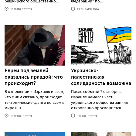
башкирского общественно......
Федерации" по......
16 ЯНВАРЯ'2024
13 ЯНВАРЯ'2024
Евреи под землей
Украинско-
оказались правдой: что
палестинская
происходит?
солидарность возможна
В отношении к Израилю и всем,
После событий 7 октября в
что с ним связано, происходят
Израиле немалая часть
тектонические сдвиги во всем в
украинского общества заняла
мире и н......
откровенно просионистск......
10 ЯНВАРЯ'2024
3 ЯНВАРЯ'2024