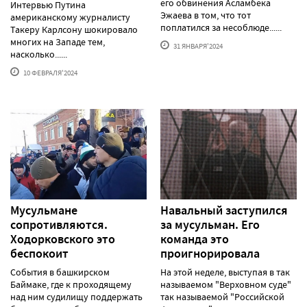
его обвинения Асламбека
Интервью Путина
Эжаева в том, что тот
американскому журналисту
поплатился за несоблюде......
Такеру Карлсону шокировало
многих на Западе тем,
31 ЯНВАРЯ'2024
насколько......
10 ФЕВРАЛЯ'2024
Мусульмане
Навальный заступился
сопротивляются.
за мусульман. Его
Ходорковского это
команда это
беспокоит
проигнорировала
События в башкирском
На этой неделе, выступая в так
Баймаке, где к проходящему
называемом "Верховном суде"
над ним судилищу поддержать
так называемой "Российской