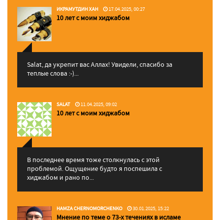
ИКРАМУТДИН ХАН
17.04.2025, 00:27
10 лет с моим хиджабом
Salat, да укрепит вас Аллаx! Увидели, спасибо за
теплые слова :-)...
SALAT
11.04.2025, 09:02
10 лет с моим хиджабом
В последнее время тоже столкнулась с этой
проблемой. Ощущение будто я поспешила с
хиджабом и рано по...
HAMZA CHERNOMORCHENKO
30.01.2025, 15:22
Мнение по теме о 73-х течениях в исламе