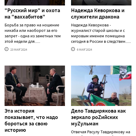
"Русский мир" и охота
Надежда Кеворкова и
на "ваххабитов"
служители дракона
Борьба за право на ношение
Надежда Кеворкова -
никаба или наоборот за его
журналист старой школы и с
запрет - одна из заметных тем
мировым именем помещена
этой недели для......
сегодня в России в следствен......
23 МАЯ'2024
6 МАЯ'2024
Эта история
Дело Тавдирякова как
показывает, что надо
зеркало роZийских
бороться за свою
муZульман
историю
Отвечая Расулу Тавдирякову на