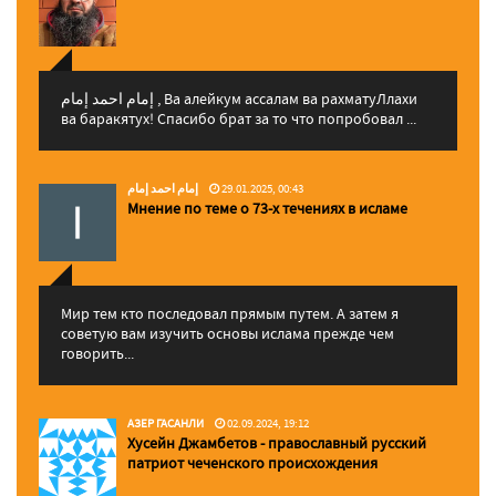
إمام احمد إمام , Ва алейкум ассалам ва рахматуЛлахи
ва баракятух! Спасибо брат за то что попробовал ...
إمام احمد إمام
29.01.2025, 00:43
Мнение по теме о 73-х течениях в исламе
Мир тем кто последовал прямым путем. А затем я
советую вам изучить основы ислама прежде чем
говорить...
АЗЕР ГАСАНЛИ
02.09.2024, 19:12
Хусейн Джамбетов - православный русский
патриот чеченского происхождения