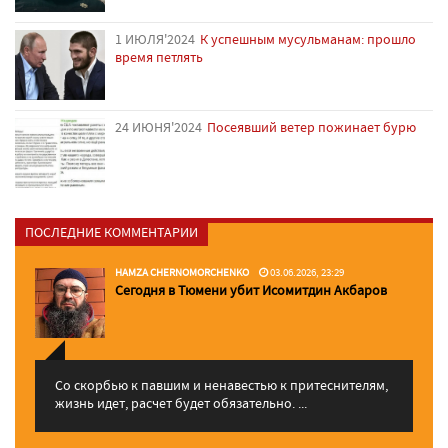
1 ИЮЛЯ'2024
К успешным мусульманам: прошло
время петлять
24 ИЮНЯ'2024
Посеявший ветер пожинает бурю
ПОСЛЕДНИЕ КОММЕНТАРИИ
HAMZA CHERNOMORCHENKO
03.06.2026, 23:29
Сегодня в Тюмени убит Исомитдин Акбаров
Со скорбью к павшим и ненавестью к притеснителям,
жизнь идет, расчет будет обязательно. ...