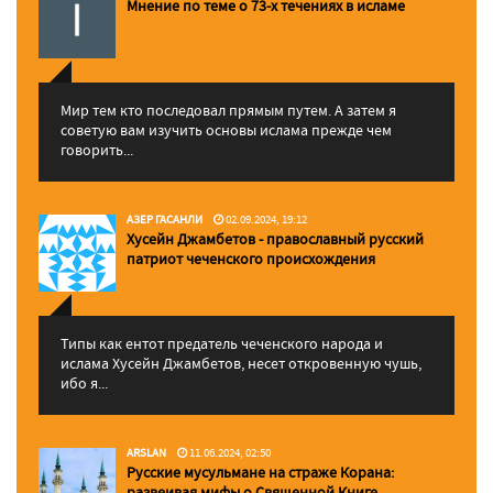
Мнение по теме о 73-х течениях в исламе
Мир тем кто последовал прямым путем. А затем я
советую вам изучить основы ислама прежде чем
говорить...
АЗЕР ГАСАНЛИ
02.09.2024, 19:12
Хусейн Джамбетов - православный русский
патриот чеченского происхождения
Типы как ентот предатель чеченского народа и
ислама Хусейн Джамбетов, несет откровенную чушь,
ибо я...
ARSLAN
11.06.2024, 02:50
Русские мусульмане на страже Корана:
pазвеивая мифы о Священной Книге