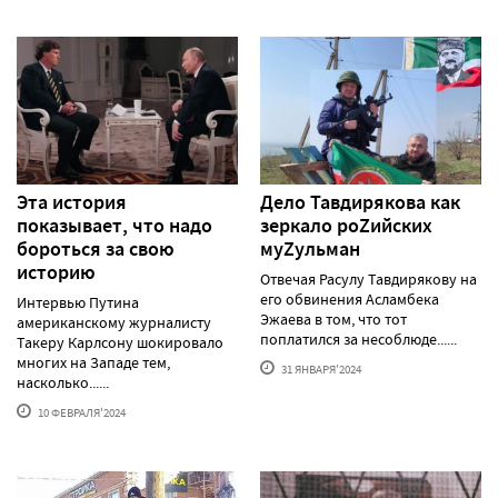
Эта история
Дело Тавдирякова как
показывает, что надо
зеркало роZийских
бороться за свою
муZульман
историю
Отвечая Расулу Тавдирякову на
его обвинения Асламбека
Интервью Путина
Эжаева в том, что тот
американскому журналисту
поплатился за несоблюде......
Такеру Карлсону шокировало
многих на Западе тем,
31 ЯНВАРЯ'2024
насколько......
10 ФЕВРАЛЯ'2024