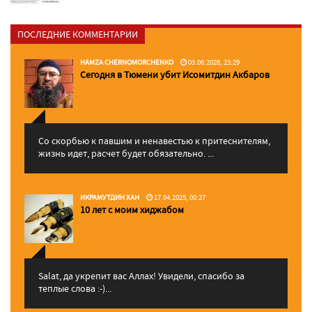
ПОСЛЕДНИЕ КОММЕНТАРИИ
HAMZA CHERNOMORCHENKO
03.06.2026, 23:29
Сегодня в Тюмени убит Исомитдин Акбаров
Со скорбью к павшим и ненавестью к притеснителям,
жизнь идет, расчет будет обязательно. ...
ИКРАМУТДИН ХАН
17.04.2025, 00:27
10 лет с моим хиджабом
Salat, да укрепит вас Аллаx! Увидели, спасибо за
теплые слова :-)...