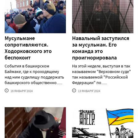
Мусульмане
Навальный заступился
сопротивляются.
за мусульман. Его
Ходорковского это
команда это
беспокоит
проигнорировала
События в башкирском
На этой неделе, выступая в так
Баймаке, где к проходящему
называемом "Верховном суде"
над ним судилищу поддержать
так называемой "Российской
башкирского общественно......
Федерации" по......
16 ЯНВАРЯ'2024
13 ЯНВАРЯ'2024