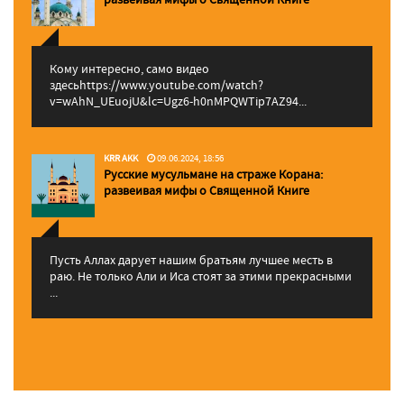
Кому интересно, само видео
здесьhttps://www.youtube.com/watch?
v=wAhN_UEuojU&lc=Ugz6-h0nMPQWTip7AZ94...
KRR AKK
09.06.2024, 18:56
Русские мусульмане на страже Корана:
pазвеивая мифы о Священной Книге
Пусть Аллах дарует нашим братьям лучшее месть в
раю. Не только Али и Иса стоят за этими прекрасными
...