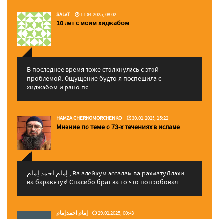
SALAT
11.04.2025, 09:02
10 лет с моим хиджабом
В последнее время тоже столкнулась с этой
проблемой. Ощущение будто я поспешила с
хиджабом и рано по...
HAMZA CHERNOMORCHENKO
30.01.2025, 15:22
Мнение по теме о 73-х течениях в исламе
إمام احمد إمام , Ва алейкум ассалам ва рахматуЛлахи
ва баракятух! Спасибо брат за то что попробовал ...
إمام احمد إمام
29.01.2025, 00:43