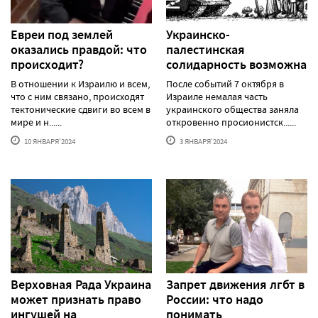
Евреи под землей
Украинско-
оказались правдой: что
палестинская
происходит?
солидарность возможна
В отношении к Израилю и всем,
После событий 7 октября в
что с ним связано, происходят
Израиле немалая часть
тектонические сдвиги во всем в
украинского общества заняла
мире и н......
откровенно просионистск......
10 ЯНВАРЯ'2024
3 ЯНВАРЯ'2024
Верховная Рада Украина
Запрет движения лгбт в
может признать право
России: что надо
ингушей на
понимать