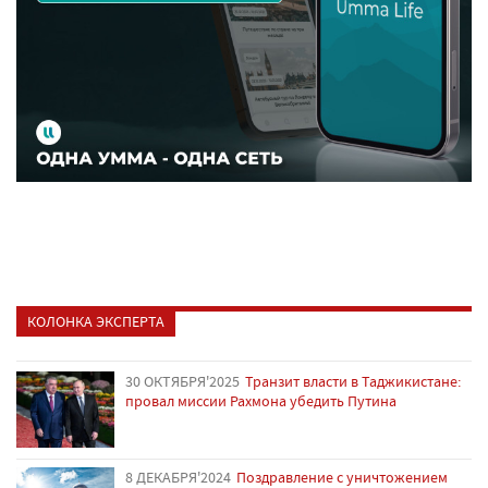
КОЛОНКА ЭКСПЕРТА
30 ОКТЯБРЯ'2025
Транзит власти в Таджикистане:
провал миссии Рахмона убедить Путина
8 ДЕКАБРЯ'2024
Поздравление с уничтожением