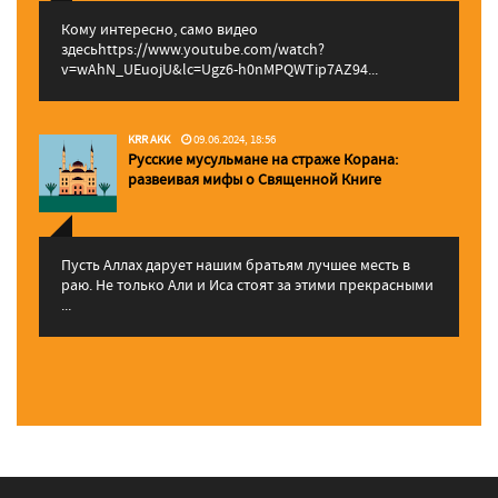
Кому интересно, само видео
здесьhttps://www.youtube.com/watch?
v=wAhN_UEuojU&lc=Ugz6-h0nMPQWTip7AZ94...
KRR AKK
09.06.2024, 18:56
Русские мусульмане на страже Корана:
pазвеивая мифы о Священной Книге
Пусть Аллах дарует нашим братьям лучшее месть в
раю. Не только Али и Иса стоят за этими прекрасными
...