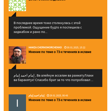
В последнее время тоже столкнулась с этой
проблемой. Ощущение будто я поспешила с
хиджабом и рано по...
HAMZA CHERNOMORCHENKO
30.01.2025, 15:22
Мнение по теме о 73-х течениях в исламе
إمام احمد إمام , Ва алейкум ассалам ва рахматуЛлахи
ва баракятух! Спасибо брат за то что попробовал ...
إمام احمد إمام
29.01.2025, 00:43
Мнение по теме о 73-х течениях в исламе