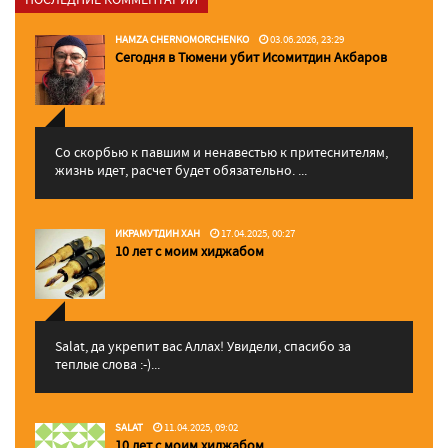
HAMZA CHERNOMORCHENKO
03.06.2026, 23:29
Сегодня в Тюмени убит Исомитдин Акбаров
Со скорбью к павшим и ненавестью к притеснителям,
жизнь идет, расчет будет обязательно. ...
ИКРАМУТДИН ХАН
17.04.2025, 00:27
10 лет с моим хиджабом
Salat, да укрепит вас Аллаx! Увидели, спасибо за
теплые слова :-)...
SALAT
11.04.2025, 09:02
10 лет с моим хиджабом