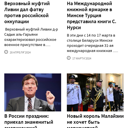
Верховный муфтий
На Международной
Ливии дал фатву
книжной ярмарке в
против российской
Минске Турция
оккупации
представила книги С.
Нурси
Верховный муфтий Ливии д-р
Садык аль-Гарьяни
В эти дни с 14 по 17 марта в
охарактеризовал российское
столице Беларуси Минске
военное присутствие в......
проходит очередная 31-ая
международная книжная ......
28 АПРЕЛЯ'2024
17 МАРТА'2024
В России праздник:
Новый король Малайзии
приехал знаменитый
не хочет быть
американский
марионеткой