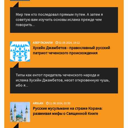
Мир тем кто последовал прямым путем. А затем я
советую вам изучить основы ислама прежде чем
говорить...
АЗЕР ГАСАНЛИ
02.09.2024, 19:12
Хусейн Джамбетов - православный русский
патриот чеченского происхождения
Типы как ентот предатель чеченского народа и
ислама Хусейн Джамбетов, несет откровенную чушь,
ибо я...
ARSLAN
11.06.2024, 02:50
Русские мусульмане на страже Корана:
pазвеивая мифы о Священной Книге