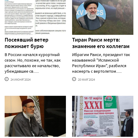
Посеявший ветер
Тиран Раиси мертв:
пожинает бурю
знамение его коллегам
В России начался курортный
Ибрагим Раиси, президент так
сезон. Но, похоже, не так, как
называемой "Исламской
рассчитывало ее начальство,
Республики Иран", разбился
убеждавшее св......
насмерть с вертолетом......
24 ИЮНЯ'2024
20 МАЯ'2024