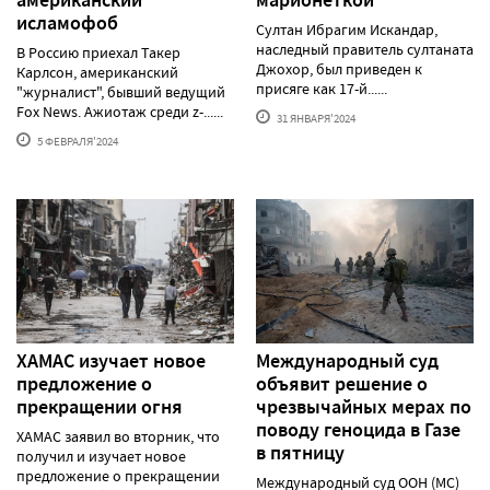
исламофоб
Султан Ибрагим Искандар,
наследный правитель султаната
В Россию приехал Такер
Джохор, был приведен к
Карлсон, американский
присяге как 17-й......
"журналист", бывший ведущий
Fox News. Ажиотаж среди z-......
31 ЯНВАРЯ'2024
5 ФЕВРАЛЯ'2024
ХАМАС изучает новое
Международный суд
предложение о
объявит решение о
прекращении огня
чрезвычайных мерах по
поводу геноцида в Газе
ХАМАС заявил во вторник, что
в пятницу
получил и изучает новое
предложение о прекращении
Международный суд ООН (МС)