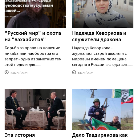
"Русский мир" и охота
Надежда Кеворкова и
на "ваххабитов"
служители дракона
Борьба за право на ношение
Надежда Кеворкова -
никаба или наоборот за его
журналист старой школы и с
запрет - одна из заметных тем
мировым именем помещена
этой недели для......
сегодня в России в следствен......
23 МАЯ'2024
6 МАЯ'2024
Эта история
Дело Тавдирякова как