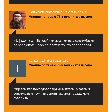
HAMZA CHERNOMORCHENKO
30.01.2025, 15:22
Мнение по теме о 73-х течениях в исламе
إمام احمد إمام , Ва алейкум ассалам ва рахматуЛлахи
ва баракятух! Спасибо брат за то что попробовал ...
إمام احمد إمام
29.01.2025, 00:43
Мнение по теме о 73-х течениях в исламе
Мир тем кто последовал прямым путем. А затем я
советую вам изучить основы ислама прежде чем
говорить...