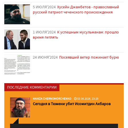
5 ИЮЛЯ'2024
Хусейн Джамбетов - православный
русский патриот чеченского происхождения
1 ИЮЛЯ'2024
К успешным мусульманам: прошло
время петлять
24 ИЮНЯ'2024
Посеявший ветер пожинает бурю
ПОСЛЕДНИЕ КОММЕНТАРИИ
HAMZA CHERNOMORCHENKO
03.06.2026, 23:29
Сегодня в Тюмени убит Исомитдин Акбаров