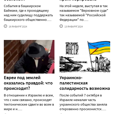
События в башкирском
На этой неделе, выступая в так
Баймаке, где к проходящему
называемом "Верховном суде"
над ним судилищу поддержать
так называемой "Российской
башкирского общественно......
Федерации" по......
16 ЯНВАРЯ'2024
13 ЯНВАРЯ'2024
Евреи под землей
Украинско-
оказались правдой: что
палестинская
происходит?
солидарность возможна
В отношении к Израилю и всем,
После событий 7 октября в
что с ним связано, происходят
Израиле немалая часть
тектонические сдвиги во всем в
украинского общества заняла
мире и н......
откровенно просионистск......