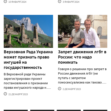
10 ЯНВАРЯ'2024
3 ЯНВАРЯ'2024
Верховная Рада Украина
Запрет движения лгбт в
может признать право
России: что надо
ингушей на
понимать
государственность
Говоря о решении про запрет в
России движения лгбт (не
В Верховной раде Украины
путать с запретом
зарегистрирован проект
гомосексуализма как таково......
постановления о признании
права ингушского народа н......
2 ДЕКАБРЯ'2023
21 ДЕКАБРЯ'2023