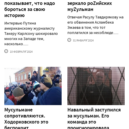
показывает, что надо
зеркало роZийских
бороться за свою
муZульман
историю
Отвечая Расулу Тавдирякову на
его обвинения Асламбека
Интервью Путина
Эжаева в том, что тот
американскому журналисту
поплатился за несоблюде......
Такеру Карлсону шокировало
многих на Западе тем,
31 ЯНВАРЯ'2024
насколько......
10 ФЕВРАЛЯ'2024
Мусульмане
Навальный заступился
сопротивляются.
за мусульман. Его
Ходорковского это
команда это
беспокоит
проигнорировала