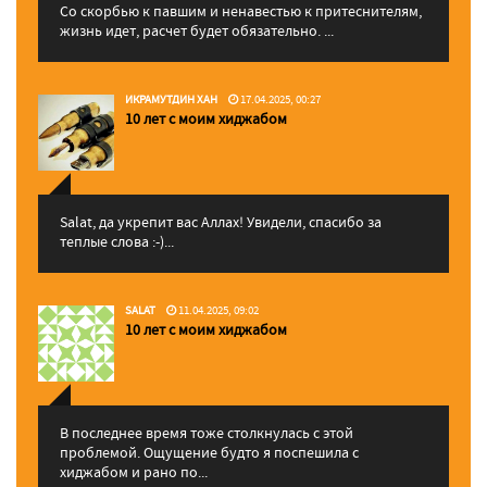
Со скорбью к павшим и ненавестью к притеснителям,
жизнь идет, расчет будет обязательно. ...
ИКРАМУТДИН ХАН
17.04.2025, 00:27
10 лет с моим хиджабом
Salat, да укрепит вас Аллаx! Увидели, спасибо за
теплые слова :-)...
SALAT
11.04.2025, 09:02
10 лет с моим хиджабом
В последнее время тоже столкнулась с этой
проблемой. Ощущение будто я поспешила с
хиджабом и рано по...