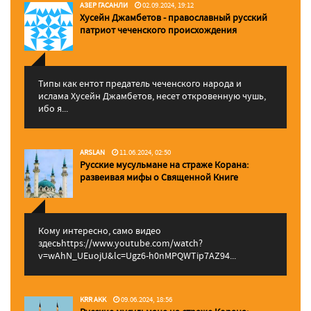
АЗЕР ГАСАНЛИ
02.09.2024, 19:12
Хусейн Джамбетов - православный русский
патриот чеченского происхождения
Типы как ентот предатель чеченского народа и
ислама Хусейн Джамбетов, несет откровенную чушь,
ибо я...
ARSLAN
11.06.2024, 02:50
Русские мусульмане на страже Корана:
pазвеивая мифы о Священной Книге
Кому интересно, само видео
здесьhttps://www.youtube.com/watch?
v=wAhN_UEuojU&lc=Ugz6-h0nMPQWTip7AZ94...
KRR AKK
09.06.2024, 18:56