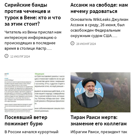
Сирийские банды
Ассанж на свободе: нам
против чеченцев и
нечему радоваться
турок в Вене: кто и что
Основатель WikiLeaks Джулиан
за этим стоит?
Ассанж в среду, 26 июня, был
освобожден Федеральным
Читатель из Вены прислал нам
окружным судом США......
интересную информацию о
происходящих в последнее
28 ИЮНЯ'2024
время в столице Австр......
12 ИЮЛЯ'2024
Посеявший ветер
Тиран Раиси мертв:
пожинает бурю
знамение его коллегам
В России начался курортный
Ибрагим Раиси, президент так