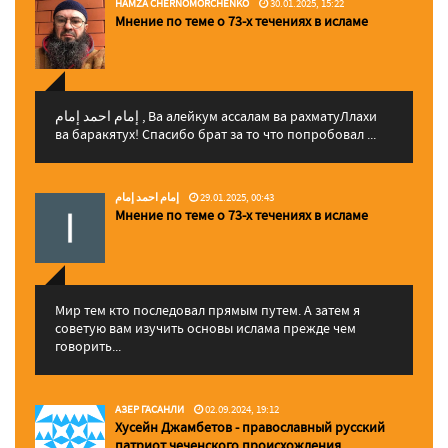
HAMZA CHERNOMORCHENKO
30.01.2025, 15:22
Мнение по теме о 73-х течениях в исламе
إمام احمد إمام , Ва алейкум ассалам ва рахматуЛлахи
ва баракятух! Спасибо брат за то что попробовал ...
إمام احمد إمام
29.01.2025, 00:43
Мнение по теме о 73-х течениях в исламе
Мир тем кто последовал прямым путем. А затем я
советую вам изучить основы ислама прежде чем
говорить...
АЗЕР ГАСАНЛИ
02.09.2024, 19:12
Хусейн Джамбетов - православный русский
патриот чеченского происхождения