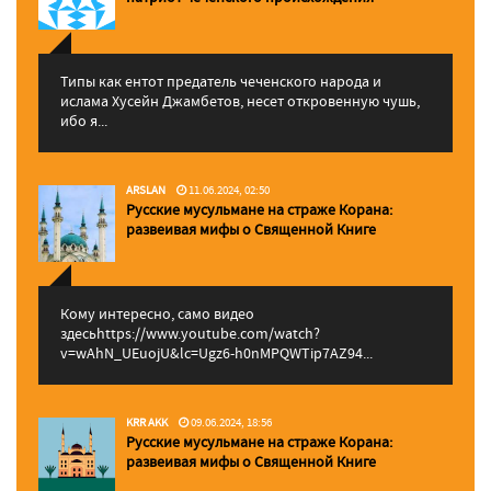
Типы как ентот предатель чеченского народа и
ислама Хусейн Джамбетов, несет откровенную чушь,
ибо я...
ARSLAN
11.06.2024, 02:50
Русские мусульмане на страже Корана:
pазвеивая мифы о Священной Книге
Кому интересно, само видео
здесьhttps://www.youtube.com/watch?
v=wAhN_UEuojU&lc=Ugz6-h0nMPQWTip7AZ94...
KRR AKK
09.06.2024, 18:56
Русские мусульмане на страже Корана:
pазвеивая мифы о Священной Книге