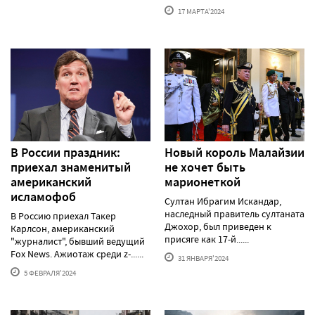
17 МАРТА'2024
В России праздник:
Новый король Малайзии
приехал знаменитый
не хочет быть
американский
марионеткой
исламофоб
Султан Ибрагим Искандар,
наследный правитель султаната
В Россию приехал Такер
Джохор, был приведен к
Карлсон, американский
присяге как 17-й......
"журналист", бывший ведущий
Fox News. Ажиотаж среди z-......
31 ЯНВАРЯ'2024
5 ФЕВРАЛЯ'2024