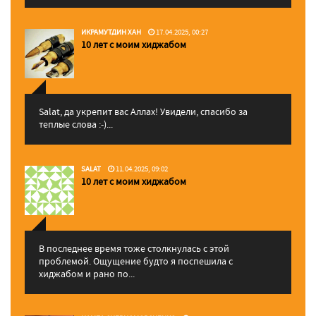
ИКРАМУТДИН ХАН
17.04.2025, 00:27
10 лет с моим хиджабом
Salat, да укрепит вас Аллаx! Увидели, спасибо за
теплые слова :-)...
SALAT
11.04.2025, 09:02
10 лет с моим хиджабом
В последнее время тоже столкнулась с этой
проблемой. Ощущение будто я поспешила с
хиджабом и рано по...