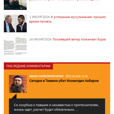
1 ИЮЛЯ'2024
К успешным мусульманам: прошло
время петлять
24 ИЮНЯ'2024
Посеявший ветер пожинает бурю
ПОСЛЕДНИЕ КОММЕНТАРИИ
HAMZA CHERNOMORCHENKO
03.06.2026, 23:29
Сегодня в Тюмени убит Исомитдин Акбаров
Со скорбью к павшим и ненавестью к притеснителям,
жизнь идет, расчет будет обязательно. ...