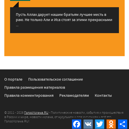
Пусть Аллах дарует нашим братьям лучшее месть в
раю. Не только Али и Иса стоят за этими прекрасными
...
О портале
Пользовательское соглашение
Правила размещения материалов
Правила комментирования
Рекламодателям
Контакты
© 2011 - 2026
ГолосИслама.RU
- Политические новости, события и происшествия
в России и мире, новости ислама, от мусульман и для мусульман – всё это
ГолосИслама.RU!
Facebook
VK
Twitter
Odnokla