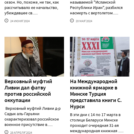
сезон. Но, похоже, не так, как
называемой "Исламской
рассчитывало ее начальство,
Республики Иран", разбился
убеждавшее св......
насмерть с вертолетом......
24 ИЮНЯ'2024
20 МАЯ'2024
Верховный муфтий
На Международной
Ливии дал фатву
книжной ярмарке в
против российской
Минске Турция
оккупации
представила книги С.
Нурси
Верховный муфтий Ливии д-р
Садык аль-Гарьяни
В эти дни с 14 по 17 марта в
охарактеризовал российское
столице Беларуси Минске
военное присутствие в......
проходит очередная 31-ая
международная книжная ......
28 АПРЕЛЯ'2024