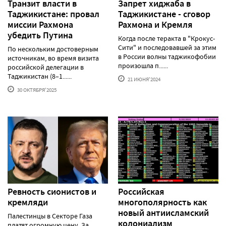
Транзит власти в
Запрет хиджаба в
Таджикистане: провал
Таджикистане - сговор
миссии Рахмона
Рахмона и Кремля
убедить Путина
Когда после теракта в "Крокус-
Сити" и последовавшей за этим
По нескольким достоверным
в России волны таджикофобии
источникам, во время визита
произошла п......
российской делегации в
Таджикистан (8–1......
21 ИЮНЯ'2024
30 ОКТЯБРЯ'2025
Ревность сионистов и
Российская
кремляди
многополярность как
новый антиисламский
Палестинцы в Секторе Газа
колониализм
платят огромную цену. За