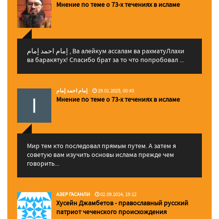
Мнение по теме о 73-х течениях в исламе
إمام احمد إمام , Ва алейкум ассалам ва рахматуЛлахи
ва баракятух! Спасибо брат за то что попробовал ...
إمام احمد إمام
29.01.2025, 00:43
Мнение по теме о 73-х течениях в исламе
Мир тем кто последовал прямым путем. А затем я
советую вам изучить основы ислама прежде чем
говорить...
АЗЕР ГАСАНЛИ
02.09.2024, 19:12
Хусейн Джамбетов - православный русский
патриот чеченского происхождения