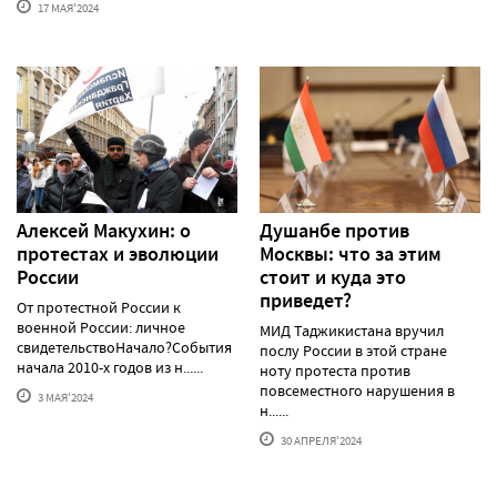
17 МАЯ'2024
Алексей Макуxин: о
Душанбе против
протестаx и эволюции
Москвы: что за этим
России
стоит и куда это
приведет?
От протестной России к
военной России: личное
МИД Таджикистана вручил
свидетельствоНачало?События
послу России в этой стране
начала 2010-х годов из н......
ноту протеста против
повсеместного нарушения в
3 МАЯ'2024
н......
30 АПРЕЛЯ'2024