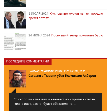
1 ИЮЛЯ'2024
К успешным мусульманам: прошло
время петлять
24 ИЮНЯ'2024
Посеявший ветер пожинает бурю
ПОСЛЕДНИЕ КОММЕНТАРИИ
HAMZA CHERNOMORCHENKO
03.06.2026, 23:29
Сегодня в Тюмени убит Исомитдин Акбаров
Со скорбью к павшим и ненавестью к притеснителям,
жизнь идет, расчет будет обязательно. ...