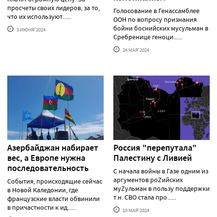
просчеты своих лидеров, за то,
Голосование в Генассамблее
что их используют......
ООН по вопросу признания
бойни боснийских мусульман в
3 ИЮНЯ'2024
Сребренице геноци......
24 МАЯ'2024
Азербайджан набирает
Россия "перепутала"
вес, а Европе нужна
Палестину с Ливией
последовательность
С начала войны в Газе одним из
аргументов роZийских
События, происходящие сейчас
муZульман в пользу поддержки
в Новой Каледонии, где
т.н. СВО стала про......
французские власти обвинили
в причастности к ид......
10 МАЯ'2024