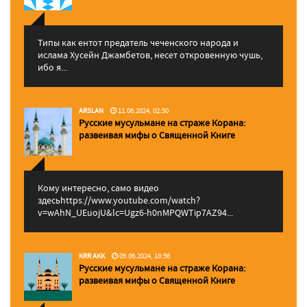
Типы как ентот предатель чеченского народа и
ислама Хусейн Джамбетов, несет откровенную чушь,
ибо я...
ARSLAN
11.06.2024, 02:50
Русские мусульмане на страже Корана:
pазвеивая мифы о Священной Книге
Кому интересно, само видео
здесьhttps://www.youtube.com/watch?
v=wAhN_UEuojU&lc=Ugz6-h0nMPQWTip7AZ94...
KRR AKK
09.06.2024, 18:56
Русские мусульмане на страже Корана:
pазвеивая мифы о Священной Книге