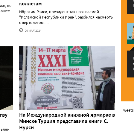
коллегам
же, не
давшее
Ибрагим Раиси, президент так называемой
"Исламской Республики Иран", разбился насмерть
с вертолетом......
20 МАЯ'2024
Tweets
тву
На Международной книжной ярмарке в
Минске Турция представила книги С.
Нурси
рьяни