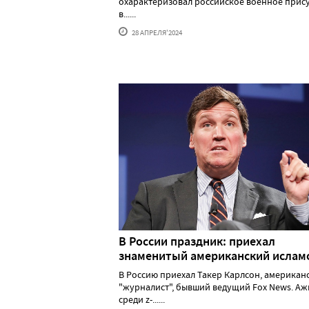
охарактеризовал российское военное прис
в......
28 АПРЕЛЯ'2024
В России праздник: приехал
знаменитый американский исла
В Россию приехал Такер Карлсон, американ
"журналист", бывший ведущий Fox News. А
среди z-......