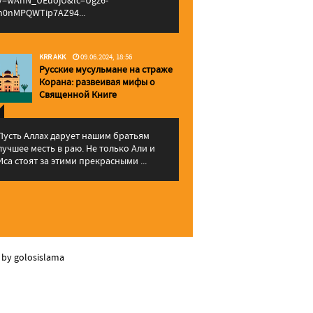
v=wAhN_UEuojU&lc=Ugz6-
h0nMPQWTip7AZ94...
KRR AKK
09.06.2024, 18:56
Русские мусульмане на страже
Корана: pазвеивая мифы о
Священной Книге
Пусть Аллах дарует нашим братьям
лучшее месть в раю. Не только Али и
Иса стоят за этими прекрасными ...
 by golosislama