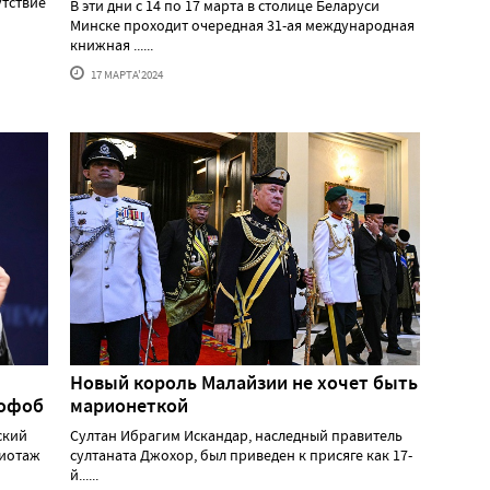
утствие
В эти дни с 14 по 17 марта в столице Беларуси
Минске проходит очередная 31-ая международная
книжная ......
17 МАРТА'2024
Новый король Малайзии не хочет быть
мофоб
марионеткой
ский
Султан Ибрагим Искандар, наследный правитель
жиотаж
султаната Джохор, был приведен к присяге как 17-
й......