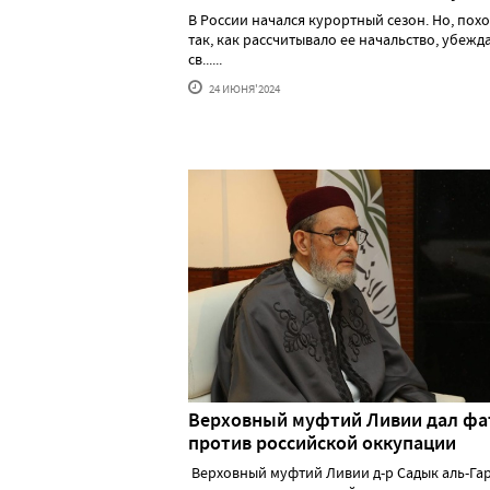
В России начался курортный сезон. Но, похо
так, как рассчитывало ее начальство, убеж
св......
24 ИЮНЯ'2024
Верховный муфтий Ливии дал фа
против российской оккупации
Верховный муфтий Ливии д-р Садык аль-Га