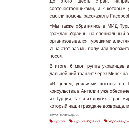
До этого шесть стран, напра
соотечественниками, и к которым
смогли помочь, рассказал в Facebo
«Мы также обратились в МИД Турц
граждан Украины на специальный э
организовывался турецкими властям
И на этот раз мы получили положите
посол.
В итоге, 6 мая группа украинцев
дальнейший транзит через Минск на 
«В целом, усилиями посольства, 
консульства в Анталии уже обеспеч
из Турции, так и из других стран м
который наши граждане возвращалис
АВТОР: ЯКУБ ХАДЖИЧ
Турция
Турция-Украина
коронавиру