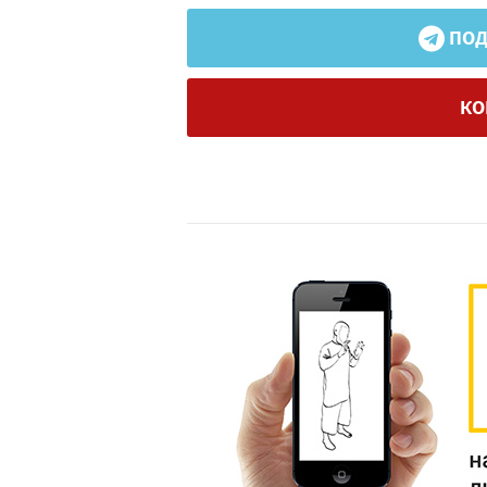
ПОД
КО