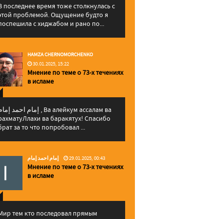
В последнее время тоже столкнулась с
этой проблемой. Ощущение будто я
поспешила с хиджабом и рано по...
HAMZA CHERNOMORCHENKO
30.01.2025, 15:22
Мнение по теме о 73-х течениях
в исламе
إمام احمد إما , Ва алейкум ассалам ва
рахматуЛлахи ва баракятух! Спасибо
брат за то что попробовал ...
إمام احمد إمام
29.01.2025, 00:43
Мнение по теме о 73-х течениях
в исламе
Мир тем кто последовал прямым