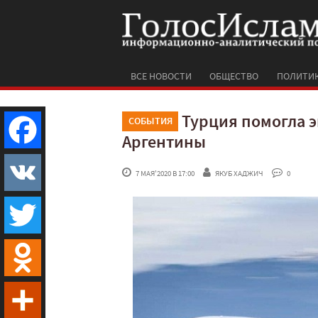
ВСЕ НОВОСТИ
ОБЩЕСТВО
ПОЛИТИ
Турция помогла э
СОБЫТИЯ
Аргентины
Facebook
 7 МАЯ'2020 В 17:00
ЯКУБ ХАДЖИЧ
 0
VK
Twitter
Odnoklassniki