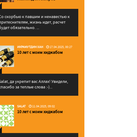
Со скорбью к павшим и ненавестью к
притеснителям, жизнь идет, расчет
будет обязательно. ...
ИКРАМУТДИН ХАН
17.04.2025, 00:27
10 лет с моим хиджабом
Salat, да укрепит вас Аллаx! Увидели,
спасибо за теплые слова :-)...
SALAT
11.04.2025, 09:02
10 лет с моим хиджабом