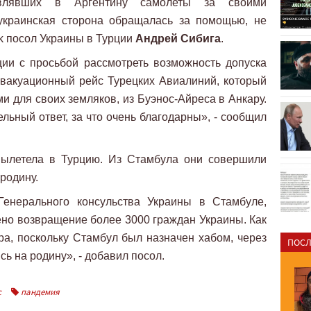
влявших в Аргентину самолеты за своими
 украинская сторона обращалась за помощью, не
ok посол Украины в Турции
Андрей Сибига
.
ии с просьбой рассмотреть возможность допуска
вакуационный рейс Турецких Авиалиний, который
и для своих земляков, из Буэнос-Айреса в Анкару.
льный ответ, за что очень благодарны», - сообщил
 вылетела в Турцию. Из Стамбула они совершили
родину.
Генерального консульства Украины в Стамбуле,
ено возвращение более 3000 граждан Украины. Как
ира, поскольку Стамбул был назначен хабом, через
ПОСЛ
ь на родину», - добавил посол.
с
пандемия