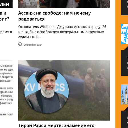
в и
Ассанж на свободе: нам нечему
оит?
радоваться
Основатель WikiLeaks Джулиан Ассанж в среду, 26
ремя в
июня, был освобожден Федеральным окружным
судом США......
28 ИЮНЯ'2024
Тиран Раиси мертв: знамение его