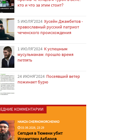
кто и что за этим стоит?
5 ИЮЛЯ'2024
Хусейн Джамбетов -
православный русский патриот
чеченского происхождения
1 ИЮЛЯ'2024
К успешным
мусульманам: прошло время
петлять
24 ИЮНЯ'2024
Посеявший ветер
пожинает бурю
ЕДНИЕ КОММЕНТАРИИ
HAMZA CHERNOMORCHENKO
03.06.2026, 23:29
Сегодня в Тюмени убит
Исомитдин Акбаров