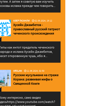
путем. А затем я советую вам изучить
основы ислама прежде чем говорить...
АЗЕР ГАСАНЛИ
02.09.2024, 19:12
Хусейн Джамбетов -
православный русский патриот
чеченского происхождения
Типы как ентот предатель чеченского
народа и ислама Хусейн Джамбетов,
несет откровенную чушь, ибо я...
ARSLAN
11.06.2024, 02:50
Русские мусульмане на страже
Корана: pазвеивая мифы о
Священной Книге
Кому интересно, само видео
здесьhttps://www.youtube.com/watch?