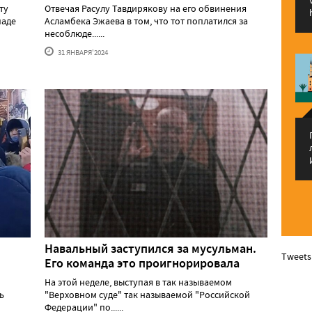
ту
Отвечая Расулу Тавдирякову на его обвинения
паде
Асламбека Эжаева в том, что тот поплатился за
несоблюде......
31 ЯНВАРЯ'2024
Навальный заступился за мусульман.
Tweets
Его команда это проигнорировала
На этой неделе, выступая в так называемом
ь
"Верховном суде" так называемой "Российской
Федерации" по......