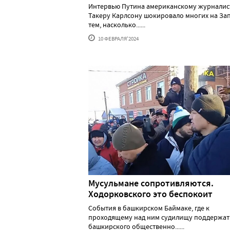
Интервью Путина американскому журналис
Такеру Карлсону шокировало многих на За
тем, насколько......
10 ФЕВРАЛЯ'2024
Мусульмане сопротивляются.
Ходорковского это беспокоит
События в башкирском Баймаке, где к
проходящему над ним судилищу поддержат
башкирского общественно......