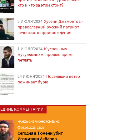
кто и что за этим стоит?
5 ИЮЛЯ'2024
Хусейн Джамбетов -
православный русский патриот
чеченского происхождения
1 ИЮЛЯ'2024
К успешным
мусульманам: прошло время
петлять
24 ИЮНЯ'2024
Посеявший ветер
пожинает бурю
ЕДНИЕ КОММЕНТАРИИ
HAMZA CHERNOMORCHENKO
03.06.2026, 23:29
Сегодня в Тюмени убит
Исомитдин Акбаров