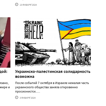
13 ЯНВАРЯ'2024
дой:
Украинско-палестинская солидарность
возможна
язано,
После событий 7 октября в Израиле немалая часть
 мире и
украинского общества заняла откровенно
просионистск......
3 ЯНВАРЯ'2024