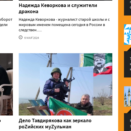
Надежда Кеворкова и служители
дракона
аоборот
Надежда Кеворкова - журналист старой школы и с
едели
мировым именем помещена сегодня в России в
следствен......
6 МАЯ'2024
о
Дело Тавдирякова как зеркало
роZийских муZульман