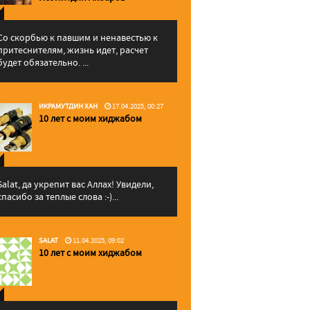
Со скорбью к павшим и ненавестью к
притеснителям, жизнь идет, расчет
будет обязательно. ...
ИКРАМУТДИН ХАН
17.04.2025, 00:27
10 лет с моим хиджабом
Salat, да укрепит вас Аллаx! Увидели,
спасибо за теплые слова :-)...
SALAT
11.04.2025, 09:02
10 лет с моим хиджабом