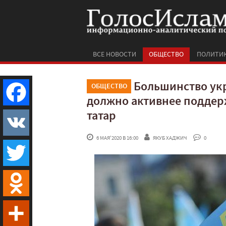
ВСЕ НОВОСТИ
ОБЩЕСТВО
ПОЛИТИ
Большинство укр
ОБЩЕСТВО
должно активнее поддер
татар
Facebook
 6 МАЯ'2020 В 16:00
ЯКУБ ХАДЖИЧ
 0
VK
Twitter
Odnoklassniki