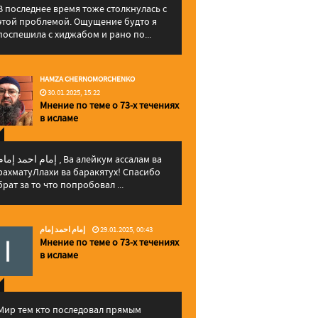
В последнее время тоже столкнулась с
этой проблемой. Ощущение будто я
поспешила с хиджабом и рано по...
HAMZA CHERNOMORCHENKO
30.01.2025, 15:22
Мнение по теме о 73-х течениях
в исламе
إمام احمد إما , Ва алейкум ассалам ва
рахматуЛлахи ва баракятух! Спасибо
брат за то что попробовал ...
إمام احمد إمام
29.01.2025, 00:43
Мнение по теме о 73-х течениях
в исламе
Мир тем кто последовал прямым