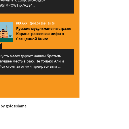
v=wAhN_UEuojU&lc=Ugz6-
h0nMPQWTip7AZ94...
KRR AKK
09.06.2024, 18:56
Русские мусульмане на страже
Корана: pазвеивая мифы о
Священной Книге
Пусть Аллах дарует нашим братьям
лучшее месть в раю. Не только Али и
Иса стоят за этими прекрасными ...
 by golosislama