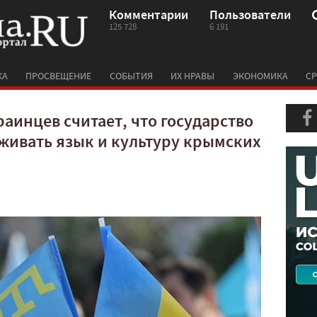
Комментарии
Пользователи
125 728
6 191
КА
ПРОСВЕЩЕНИЕ
СОБЫТИЯ
ИХ НРАВЫ
ЭКОНОМИКА
СР
аинцев считает, что государство
живать язык и культуру крымских