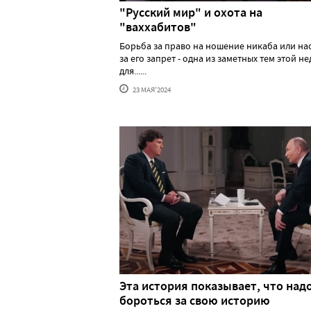
"Русский мир" и охота на
"ваххабитов"
Борьба за право на ношение никаба или н
за его запрет - одна из заметных тем этой н
для......
23 МАЯ'2024
Эта история показывает, что над
бороться за свою историю