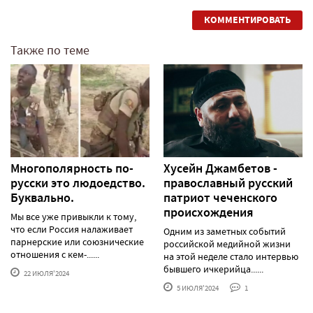
КОММЕНТИРОВАТЬ
Также по теме
Многополярность по-
Хусейн Джамбетов -
русски это людоедство.
православный русский
Буквально.
патриот чеченского
происхождения
Мы все уже привыкли к тому,
что если Россия налаживает
Одним из заметных событий
парнерские или союзнические
российской медийной жизни
отношения с кем-......
на этой неделе стало интервью
бывшего ичкерийца......
22 ИЮЛЯ'2024
5 ИЮЛЯ'2024
1