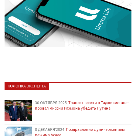
КОЛОНКА ЭКСПЕРТА
30 ОКТЯБРЯ'2025
Транзит власти в Таджикистане:
провал миссии Рахмона убедить Путина
8 ДЕКАБРЯ'2024
Поздравление с уничтожением
режима Асада