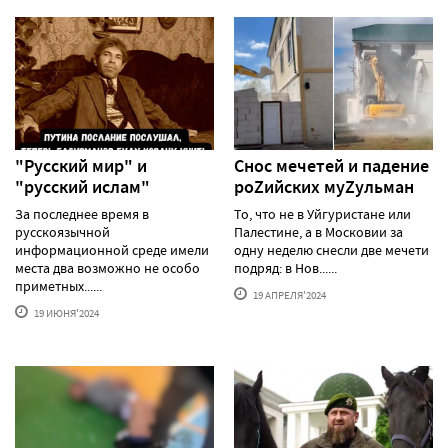
"Русский мир" и
Снос мечетей и падение
"русский ислам"
роZийских муZульман
За последнее время в
То, что не в Уйгуристане или
русскоязычной
Палестине, а в Московии за
информационной среде имели
одну неделю снесли две мечети
места два возможно не особо
подряд: в Нов......
приметных......
19 АПРЕЛЯ'2024
19 ИЮНЯ'2024