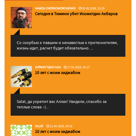
HAMZA CHERNOMORCHENKO
03.06.2026, 23:29
Сегодня в Тюмени убит Исомитдин Акбаров
Со скорбью к павшим и ненавестью к притеснителям,
жизнь идет, расчет будет обязательно. ...
ИКРАМУТДИН ХАН
17.04.2025, 00:27
10 лет с моим хиджабом
Salat, да укрепит вас Аллаx! Увидели, спасибо за
теплые слова :-)...
SALAT
11.04.2025, 09:02
10 лет с моим хиджабом