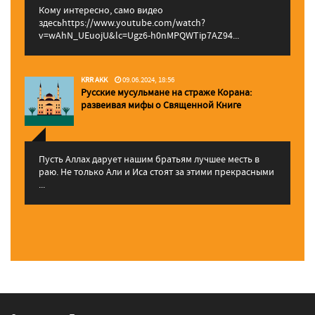
Кому интересно, само видео
здесьhttps://www.youtube.com/watch?
v=wAhN_UEuojU&lc=Ugz6-h0nMPQWTip7AZ94...
KRR AKK
09.06.2024, 18:56
Русские мусульмане на страже Корана:
pазвеивая мифы о Священной Книге
Пусть Аллах дарует нашим братьям лучшее месть в
раю. Не только Али и Иса стоят за этими прекрасными
...