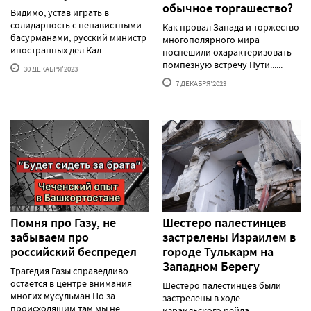
обычное торгашество?
Видимо, устав играть в
солидарность с ненавистными
Как провал Запада и торжество
басурманами, русский министр
многополярного мира
иностранных дел Кал......
поспешили охарактеризовать
помпезную встречу Пути......
30 ДЕКАБРЯ'2023
7 ДЕКАБРЯ'2023
Помня про Газу, не
Шестеро палестинцев
забываем про
застрелены Израилем в
российский беспредел
городе Тулькарм на
Западном Берегу
Трагедия Газы справедливо
остается в центре внимания
Шестеро палестинцев были
многих мусульман.Но за
застрелены в ходе
происходящим там мы не......
израильского рейда