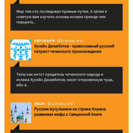
Мир тем кто последовал прямым путем. А затем я
советую вам изучить основы ислама прежде чем
говорить...
АЗЕР ГАСАНЛИ
02.09.2024, 19:12
Хусейн Джамбетов - православный русский
патриот чеченского происхождения
Типы как ентот предатель чеченского народа и
ислама Хусейн Джамбетов, несет откровенную чушь,
ибо я...
ARSLAN
11.06.2024, 02:50
Русские мусульмане на страже Корана:
pазвеивая мифы о Священной Книге