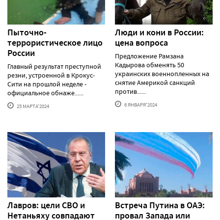
Пыточно-
Люди и кони в России:
террористическое лицо
цена вопроса
России
Предложение Рамзана
Кадырова обменять 50
Главный результат преступной
украинских военнопленных на
резни, устроенной в Крокус-
снятие Америкой санкций
Сити на прошлой неделе -
против......
официальное обнаже......
6 ЯНВАРЯ'2024
25 МАРТА'2024
Лавров: цели СВО и
Встреча Путина в ОАЭ:
Нетаньяху совпадают
провал Запада или