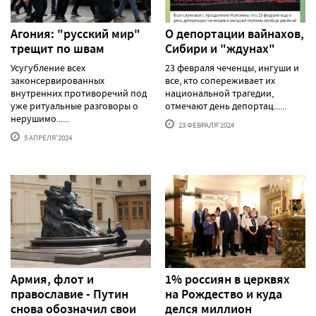
Агония: "русский мир"
О депортации вайнахов,
трещит по швам
Сибири и "ждунах"
Усугубление всех
23 февраля чеченцы, ингуши и
законсервированных
все, кто сопереживает их
внутренних противоречий под
национальной трагедии,
уже ритуальные разговоры о
отмечают день депортац......
нерушимо......
23 ФЕВРАЛЯ'2024
5 АПРЕЛЯ'2024
Армия, флот и
1% россиян в церквях
православие - Путин
на Рождество и куда
снова обозначил свои
делся миллион