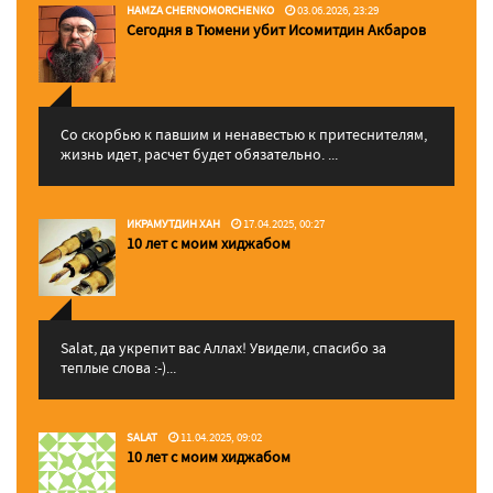
HAMZA CHERNOMORCHENKO
03.06.2026, 23:29
Сегодня в Тюмени убит Исомитдин Акбаров
Со скорбью к павшим и ненавестью к притеснителям,
жизнь идет, расчет будет обязательно. ...
ИКРАМУТДИН ХАН
17.04.2025, 00:27
10 лет с моим хиджабом
Salat, да укрепит вас Аллаx! Увидели, спасибо за
теплые слова :-)...
SALAT
11.04.2025, 09:02
10 лет с моим хиджабом