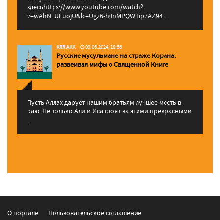
здесьhttps://www.youtube.com/watch?
v=wAhN_UEuojU&lc=Ugz6-h0nMPQWTip7AZ94...
KRR AKK
09.06.2024, 18:56
Русские мусульмане на страже Корана:
pазвеивая мифы о Священной Книге
Пусть Аллах дарует нашим братьям лучшее месть в
раю. Не только Али и Иса стоят за этими прекрасными
...
О портале
Пользовательское соглашение