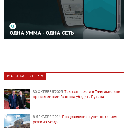
КОЛОНКА ЭКСПЕРТА
30 ОКТЯБРЯ'2025
Транзит власти в Таджикистане:
провал миссии Рахмона убедить Путина
8 ДЕКАБРЯ'2024
Поздравление с уничтожением
режима Асада