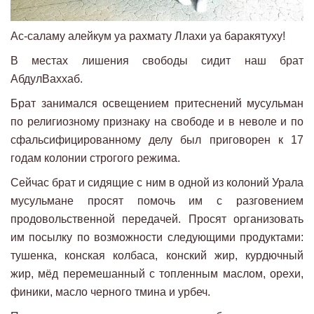
Ас-саламу алейкум уа рахмату Ллахи уа баракятуху!
В местах лишения свободы сидит наш брат
АбдулВаххаб.
Брат занимался освещением притеснений мусульман
по религиозному признаку на свободе и в неволе и по
сфальсифицированному делу был приговорен к 17
годам колонии строгого режима.
Сейчас брат и сидящие с ним в одной из колоний Урала
мусульмане просят помочь им с разговением
продовольственной передачей. Просят организовать
им посылку по возможности следующими продуктами:
тушенка, конская колбаса, конский жир, курдючный
жир, мёд перемешанный с топленным маслом, орехи,
финики, масло черного тмина и урбеч.