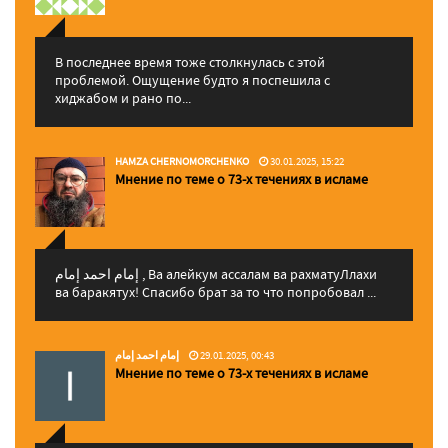
В последнее время тоже столкнулась с этой
проблемой. Ощущение будто я поспешила с
хиджабом и рано по...
HAMZA CHERNOMORCHENKO
30.01.2025, 15:22
Мнение по теме о 73-х течениях в исламе
إمام احمد إمام , Ва алейкум ассалам ва рахматуЛлахи
ва баракятух! Спасибо брат за то что попробовал ...
إمام احمد إمام
29.01.2025, 00:43
Мнение по теме о 73-х течениях в исламе