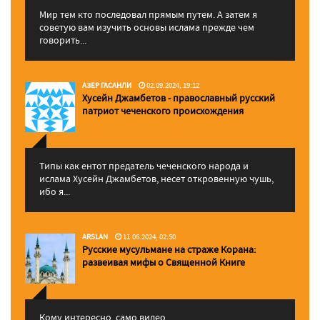
Мир тем кто последовал прямым путем. А затем я
советую вам изучить основы ислама прежде чем
говорить...
АЗЕР ГАСАНЛИ
02.09.2024, 19:12
Хусейн Джамбетов - православный русский
патриот чеченского происхождения
Типы как ентот предатель чеченского народа и
ислама Хусейн Джамбетов, несет откровенную чушь,
ибо я...
ARSLAN
11.06.2024, 02:50
Русские мусульмане на страже Корана:
pазвеивая мифы о Священной Книге
Кому интересно, само видео