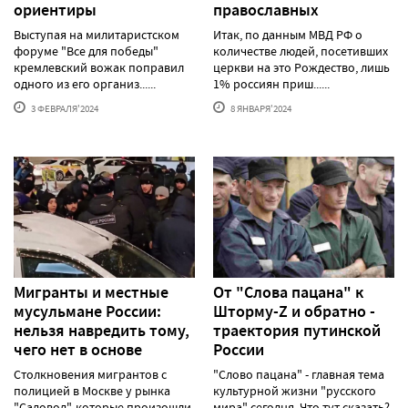
ориентиры
православных
Выступая на милитаристском
Итак, по данным МВД РФ о
форуме "Все для победы"
количестве людей, посетивших
кремлевский вожак поправил
церкви на это Рождество, лишь
одного из его организ......
1% россиян приш......
3 ФЕВРАЛЯ'2024
8 ЯНВАРЯ'2024
Мигранты и местные
От "Слова пацана" к
мусульмане России:
Шторму-Z и обратно -
нельзя навредить тому,
траектория путинской
чего нет в основе
России
Столкновения мигрантов с
"Слово пацана" - главная тема
полицией в Москве у рынка
культурной жизни "русского
"Садовод", которые произошли
мира" сегодня. Что тут сказать?