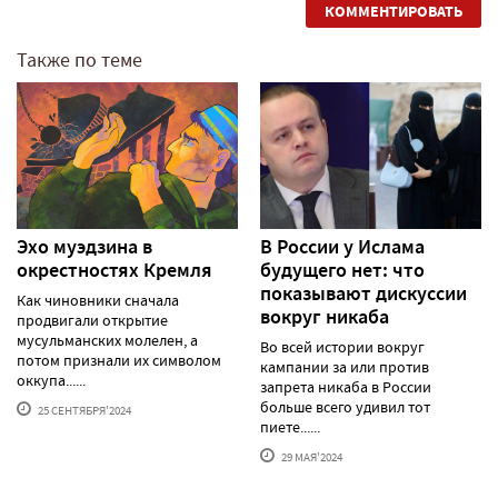
КОММЕНТИРОВАТЬ
Также по теме
Эхо муэдзина в
В России у Ислама
окрестностях Кремля
будущего нет: что
показывают дискуссии
Как чиновники сначала
вокруг никаба
продвигали открытие
мусульманских молелен, а
Во всей истории вокруг
потом признали их символом
кампании за или против
оккупа......
запрета никаба в России
больше всего удивил тот
25 СЕНТЯБРЯ'2024
пиете......
29 МАЯ'2024