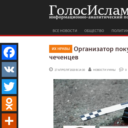
ВСЕ НОВОСТИ
ОБЩЕСТВО
ПОЛИТИ
Организатор пок
ИХ НРАВЫ
чеченцев
Facebook
 27 АПРЕЛЯ'2020 В 14:30
НОВОСТИ УММЫ
 0
VK
Twitter
Odnoklassniki