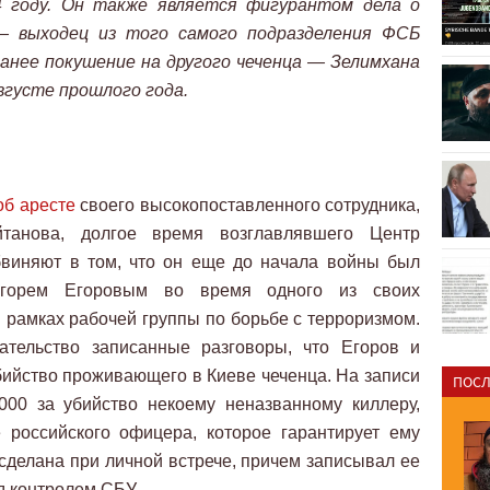
4 году. Он также является фигурантом дела о
— выходец из того самого подразделения ФСБ
анее покушение на другого чеченца — Зелимхана
августе прошлого года.
об аресте
своего высокопоставленного сотрудника,
йтанова, долгое время возглавлявшего Центр
бвиняют в том, что он еще до начала войны был
горем Егоровым во время одного из своих
 рамках рабочей группы по борьбе с терроризмом.
ательство записанные разговоры, что Егоров и
ийство проживающего в Киеве чеченца. На записи
ПОСЛ
000 за убийство некоему неназванному киллеру,
 российского офицера, которое гарантирует ему
 сделана при личной встрече, причем записывал ее
д контролем СБУ.