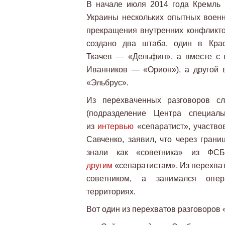
В начале июля 2014 года Кремль 
Украины нескольких опытных военн
прекращения внутренних конфликт
создано два штаба, один в Крас
Ткачев — «Дельфин», а вместе с
Иванников — «Орион»), а другой 
«Эльбрус».
Из перехваченных разговоров с
(подразделение Центра специал
из
интервью
«сепаратист», участв
Савченко, заявил, что через грани
знали как «советника» из ФС
другим
«сепаратистам». Из перехвато
советником, а занимался опер
территориях.
Вот один из перехватов разговоров 