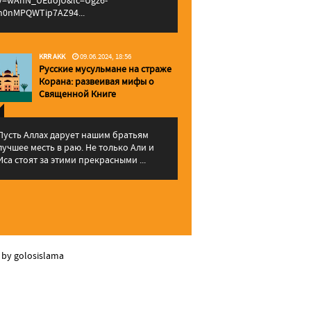
v=wAhN_UEuojU&lc=Ugz6-
h0nMPQWTip7AZ94...
KRR AKK
09.06.2024, 18:56
Русские мусульмане на страже
Корана: pазвеивая мифы о
Священной Книге
Пусть Аллах дарует нашим братьям
лучшее месть в раю. Не только Али и
Иса стоят за этими прекрасными ...
 by golosislama