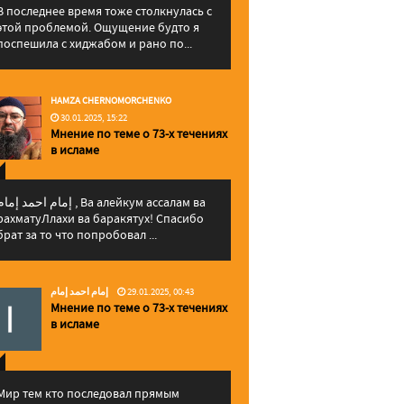
В последнее время тоже столкнулась с
этой проблемой. Ощущение будто я
поспешила с хиджабом и рано по...
HAMZA CHERNOMORCHENKO
30.01.2025, 15:22
Мнение по теме о 73-х течениях
в исламе
إمام احمد إما , Ва алейкум ассалам ва
рахматуЛлахи ва баракятух! Спасибо
брат за то что попробовал ...
إمام احمد إمام
29.01.2025, 00:43
Мнение по теме о 73-х течениях
в исламе
Мир тем кто последовал прямым