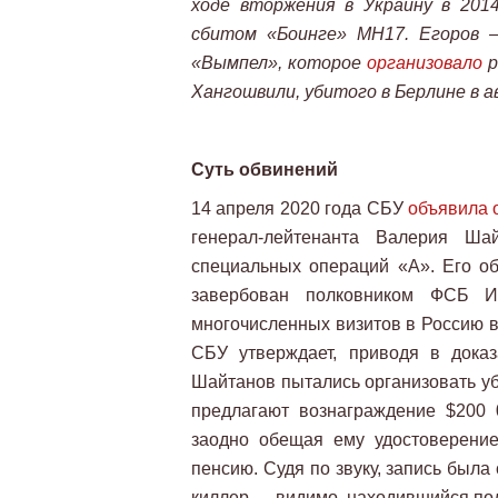
ходе вторжения в Украину в 201
сбитом «Боинге» MH17. Егоров 
«Вымпел», которое
организовало
р
Хангошвили, убитого в Берлине в 
Суть обвинений
14 апреля 2020 года СБУ
объявила 
генерал-лейтенанта Валерия Ша
специальных операций «А». Его о
завербован полковником ФСБ И
многочисленных визитов в Россию в
СБУ утверждает, приводя в доказ
Шайтанов пытались организовать уб
предлагают вознаграждение $200 
заодно обещая ему удостоверение
пенсию. Судя по звуку, запись была
киллер — видимо, находившийся по