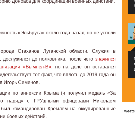
орию Донбаса для координации военных действий.
 личность «Эльбруса» около года назад, но не успели
ороде Стаханов Луганской области. Служил в
 дослужился до полковника, после чего
значился
ганизации «Вымпел-В»
, но на деле он оставался
детельствует тот факт, что вплоть до 2019 года он
я Игорь Семенов.
рации по аннексии Крыма (и получил медаль «За
его наряду с ГРУшными офицерами Николаем
был командирован Кремлем на оккупированные
Tweets
ии боевых действий.