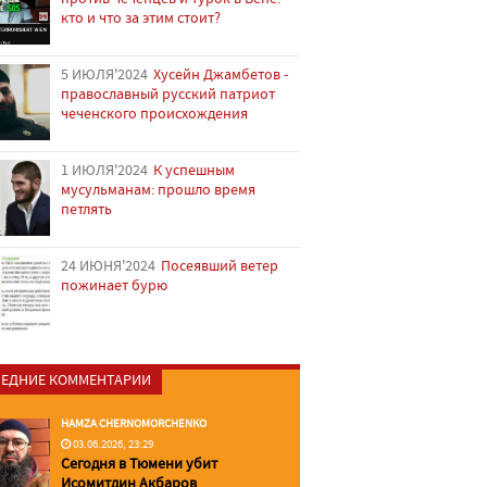
кто и что за этим стоит?
5 ИЮЛЯ'2024
Хусейн Джамбетов -
православный русский патриот
чеченского происхождения
1 ИЮЛЯ'2024
К успешным
мусульманам: прошло время
петлять
24 ИЮНЯ'2024
Посеявший ветер
пожинает бурю
ЕДНИЕ КОММЕНТАРИИ
HAMZA CHERNOMORCHENKO
03.06.2026, 23:29
Сегодня в Тюмени убит
Исомитдин Акбаров