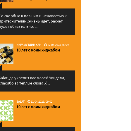
Со скорбью к павшим и ненавестью к
притеснителям, жизнь идет, расчет
будет обязательно. ...
ИКРАМУТДИН ХАН
17.04.2025, 00:27
10 лет с моим хиджабом
Salat, да укрепит вас Аллаx! Увидели,
спасибо за теплые слова :-)...
SALAT
11.04.2025, 09:02
10 лет с моим хиджабом