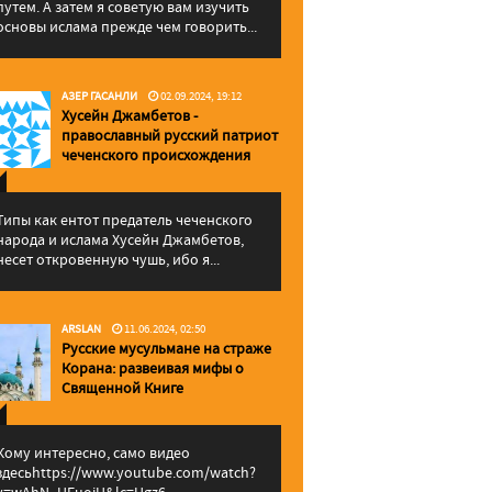
путем. А затем я советую вам изучить
основы ислама прежде чем говорить...
АЗЕР ГАСАНЛИ
02.09.2024, 19:12
Хусейн Джамбетов -
православный русский патриот
чеченского происхождения
Типы как ентот предатель чеченского
народа и ислама Хусейн Джамбетов,
несет откровенную чушь, ибо я...
ARSLAN
11.06.2024, 02:50
Русские мусульмане на страже
Корана: pазвеивая мифы о
Священной Книге
Кому интересно, само видео
здесьhttps://www.youtube.com/watch?