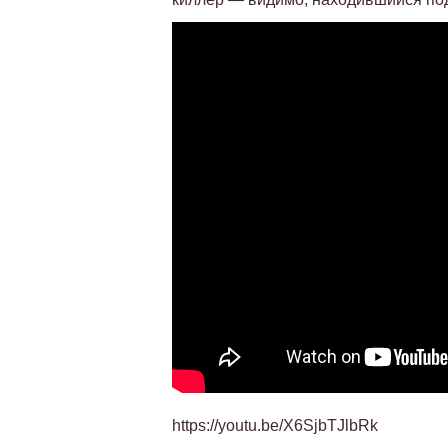
https://youtu.be/X6SjbTJlbRk