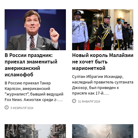
В России праздник:
Новый король Малайзии
приехал знаменитый
не хочет быть
американский
марионеткой
исламофоб
Султан Ибрагим Искандар,
наследный правитель султаната
В Россию приехал Такер
Джохор, был приведен к
Карлсон, американский
присяге как 17-й......
"журналист", бывший ведущий
Fox News. Ажиотаж среди z-......
31 ЯНВАРЯ'2024
5 ФЕВРАЛЯ'2024