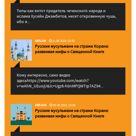
Типы как ентот предатель чеченского народа и
ислама Хусейн Джамбетов, несет откровенную чушь,
ибо я...
ARSLAN
11.06.2024, 02:50
Русские мусульмане на страже Корана:
pазвеивая мифы о Священной Книге
Кому интересно, само видео
здесьhttps://www.youtube.com/watch?
v=wAhN_UEuojU&lc=Ugz6-h0nMPQWTip7AZ94...
KRR AKK
09.06.2024, 18:56
Русские мусульмане на страже Корана:
pазвеивая мифы о Священной Книге