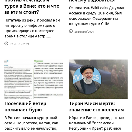
турок в Вене: кто и что
Основатель WikiLeaks Джулиан
за этим стоит?
Ассанж в среду, 26 июня, был
освобожден Федеральным
Читатель из Вены прислал нам
окружным судом США......
интересную информацию о
происходящих в последнее
28 ИЮНЯ'2024
время в столице Австр......
12 ИЮЛЯ'2024
Посеявший ветер
Тиран Раиси мертв:
пожинает бурю
знамение его коллегам
В России начался курортный
Ибрагим Раиси, президент так
сезон. Но, похоже, не так, как
называемой "Исламской
рассчитывало ее начальство,
Республики Иран", разбился