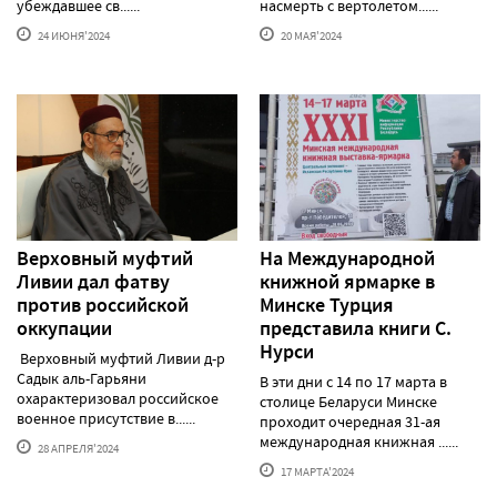
убеждавшее св......
насмерть с вертолетом......
24 ИЮНЯ'2024
20 МАЯ'2024
Верховный муфтий
На Международной
Ливии дал фатву
книжной ярмарке в
против российской
Минске Турция
оккупации
представила книги С.
Нурси
Верховный муфтий Ливии д-р
Садык аль-Гарьяни
В эти дни с 14 по 17 марта в
охарактеризовал российское
столице Беларуси Минске
военное присутствие в......
проходит очередная 31-ая
международная книжная ......
28 АПРЕЛЯ'2024
17 МАРТА'2024