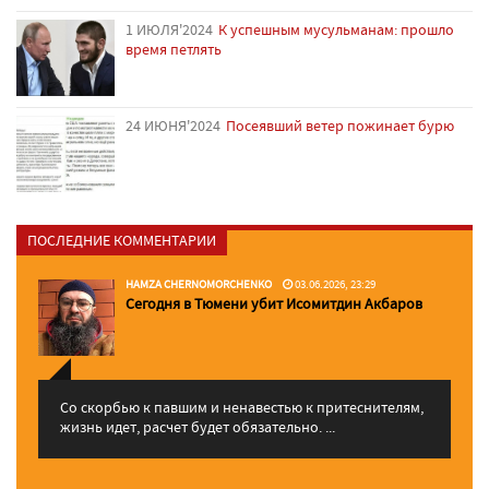
1 ИЮЛЯ'2024
К успешным мусульманам: прошло
время петлять
24 ИЮНЯ'2024
Посеявший ветер пожинает бурю
ПОСЛЕДНИЕ КОММЕНТАРИИ
HAMZA CHERNOMORCHENKO
03.06.2026, 23:29
Сегодня в Тюмени убит Исомитдин Акбаров
Со скорбью к павшим и ненавестью к притеснителям,
жизнь идет, расчет будет обязательно. ...