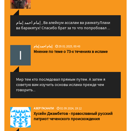
إمام احمد إمام , Ва алейкум ассалам ва рахматуЛлахи
ва баракятух! Спасибо брат за то что попробовал ...
إمام احمد إمام
29.01.2025, 00:43
Мнение по теме о 73-х течениях в исламе
Мир тем кто последовал прямым путем. А затем я
советую вам изучить основы ислама прежде чем
говорить...
АЗЕР ГАСАНЛИ
02.09.2024, 19:12
Хусейн Джамбетов - православный русский
патриот чеченского происхождения