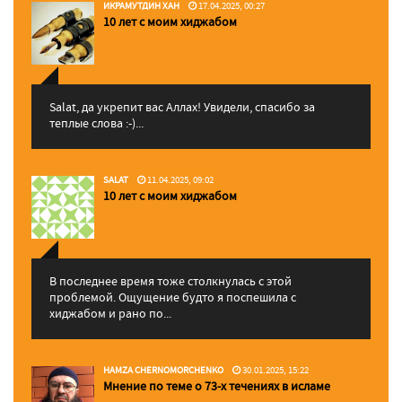
ИКРАМУТДИН ХАН
17.04.2025, 00:27
10 лет с моим хиджабом
Salat, да укрепит вас Аллаx! Увидели, спасибо за
теплые слова :-)...
SALAT
11.04.2025, 09:02
10 лет с моим хиджабом
В последнее время тоже столкнулась с этой
проблемой. Ощущение будто я поспешила с
хиджабом и рано по...
HAMZA CHERNOMORCHENKO
30.01.2025, 15:22
Мнение по теме о 73-х течениях в исламе