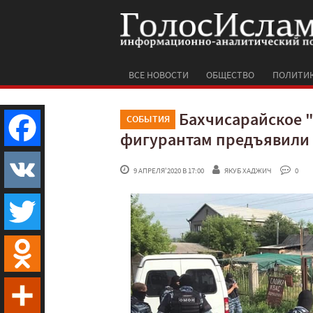
ВСЕ НОВОСТИ
ОБЩЕСТВО
ПОЛИТИ
Бахчисарайское "
СОБЫТИЯ
фигурантам предъявили
Facebook
 9 АПРЕЛЯ'2020 В 17:00
ЯКУБ ХАДЖИЧ
 0
VK
Twitter
Odnoklassniki