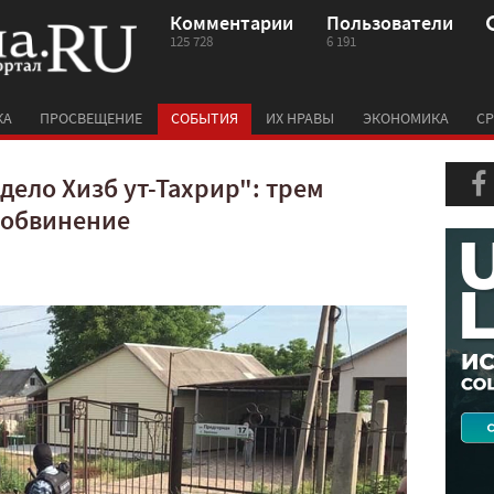
Комментарии
Пользователи
125 728
6 191
КА
ПРОСВЕЩЕНИЕ
СОБЫТИЯ
ИХ НРАВЫ
ЭКОНОМИКА
СР
дело Хизб ут-Тахрир": трем
 обвинение