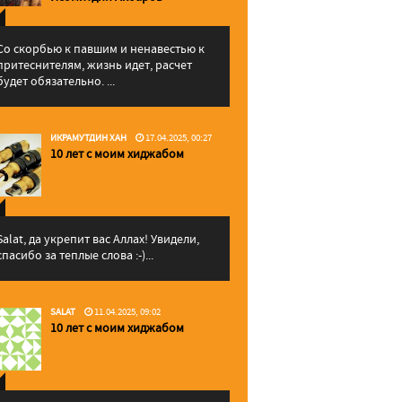
Со скорбью к павшим и ненавестью к
притеснителям, жизнь идет, расчет
будет обязательно. ...
ИКРАМУТДИН ХАН
17.04.2025, 00:27
10 лет с моим хиджабом
Salat, да укрепит вас Аллаx! Увидели,
спасибо за теплые слова :-)...
SALAT
11.04.2025, 09:02
10 лет с моим хиджабом