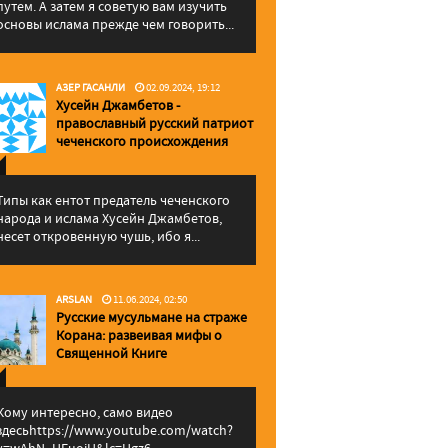
путем. А затем я советую вам изучить
основы ислама прежде чем говорить...
АЗЕР ГАСАНЛИ
02.09.2024, 19:12
Хусейн Джамбетов -
православный русский патриот
чеченского происхождения
Типы как ентот предатель чеченского
народа и ислама Хусейн Джамбетов,
несет откровенную чушь, ибо я...
ARSLAN
11.06.2024, 02:50
Русские мусульмане на страже
Корана: pазвеивая мифы о
Священной Книге
Кому интересно, само видео
здесьhttps://www.youtube.com/watch?