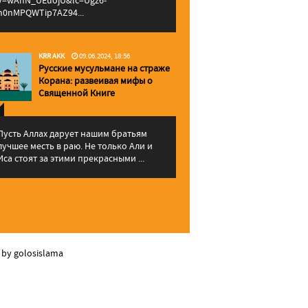
v=wAhN_UEuojU&lc=Ugz6-
h0nMPQWTip7AZ94...
KRR AKK
09.06.2024, 18:56
Русские мусульмане на страже
Корана: pазвеивая мифы о
Священной Книге
Пусть Аллах дарует нашим братьям
лучшее месть в раю. Не только Али и
Иса стоят за этими прекрасными ...
 by golosislama