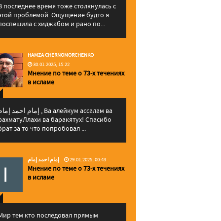
В последнее время тоже столкнулась с
этой проблемой. Ощущение будто я
поспешила с хиджабом и рано по...
HAMZA CHERNOMORCHENKO
30.01.2025, 15:22
Мнение по теме о 73-х течениях
в исламе
إمام احمد إما , Ва алейкум ассалам ва
рахматуЛлахи ва баракятух! Спасибо
брат за то что попробовал ...
إمام احمد إمام
29.01.2025, 00:43
Мнение по теме о 73-х течениях
в исламе
Мир тем кто последовал прямым