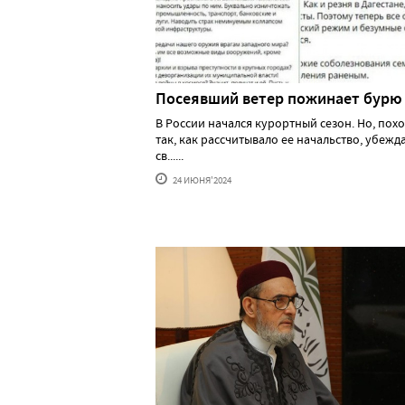
Посеявший ветер пожинает бурю
В России начался курортный сезон. Но, похо
так, как рассчитывало ее начальство, убеж
св......
24 ИЮНЯ'2024