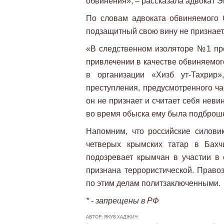
обвинения», – рассказала адвокат 
По словам адвоката обвиняемого
подзащитный свою вину не признает
«В следственном изоляторе №1 пр
привлечении в качестве обвиняемог
в организации «Хизб ут-Тахрир»
преступления, предусмотренного ча
он не признает и считает себя нев
во время обыска ему была подброше
Напомним, что российские силови
четверых крымских татар в Бах
подозревает крымчан в участии в 
признана террористической. Прав
по этим делам политзаключенными.
* - запрещены в РФ
АВТОР: ЯКУБ ХАДЖИЧ