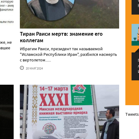
Тиран Раиси мертв: знамение его
коллегам
же, не
давшее
Ибрагим Раиси, президент так называемой
"Исламской Республики Иран", разбился насмерть
с вертолетом......
20 МАЯ'2024
Tweets