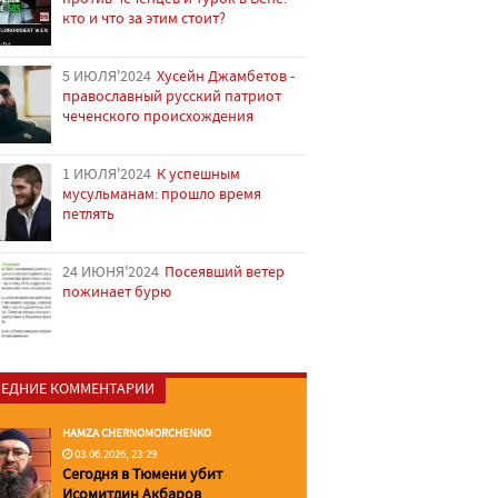
кто и что за этим стоит?
5 ИЮЛЯ'2024
Хусейн Джамбетов -
православный русский патриот
чеченского происхождения
1 ИЮЛЯ'2024
К успешным
мусульманам: прошло время
петлять
24 ИЮНЯ'2024
Посеявший ветер
пожинает бурю
ЕДНИЕ КОММЕНТАРИИ
HAMZA CHERNOMORCHENKO
03.06.2026, 23:29
Сегодня в Тюмени убит
Исомитдин Акбаров