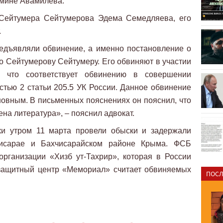
Эмине Авамилева.
 Сейтумера Сейтумерова Эдема Семедляева, его
.
едъявляли обвинение, а именно постановление о
о Сейтумерову Сейтумеру. Его обвиняют в участии
, что соответствует обвинению в совершении
стью 2 статьи 205.5 УК России. Данное обвинение
иновным. В письменных пояснениях он пояснил, что
на литература», – пояснил адвокат.
ки утром 11 марта провели обыски и задержали
чисарае и Бахчисарайском районе Крыма. ФСБ
организации «Хизб ут-Тахрир», которая в России
озащитный центр «Мемориал» считает обвиняемых
ПОСЛ