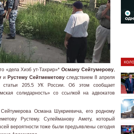
КОЛО
го «дела Хизб ут-Тахрир»*
Осману Сейтумерову
,
у
и
Рустему Сейтмеметову
следствием 8 апреля
 статьи 205.5 УК России. Об этом сообщает
мская солидарность» со ссылкой на адвокатов
Сейтумерова Османа Шукриевича, его родному
метову Рустему. Сулейманову Амету, который
всей вероятности тоже были предъявлены сегодня