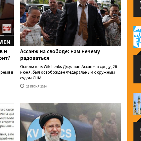
в и
Ассанж на свободе: нам нечему
оит?
радоваться
Основатель WikiLeaks Джулиан Ассанж в среду, 26
ремя в
июня, был освобожден Федеральным окружным
судом США......
28 ИЮНЯ'2024