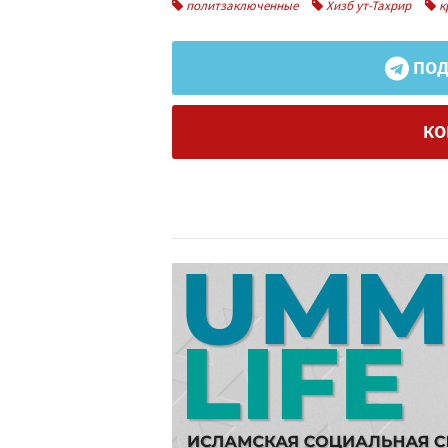
политзаключенные
Хизб ут-Тахрир
к
ПОД
КО