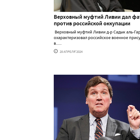
Верховный муфтий Ливии дал фа
против российской оккупации
Верховный муфтий Ливии д-р Садык аль-Га
охарактеризовал российское военное прис
в......
28 АПРЕЛЯ'2024