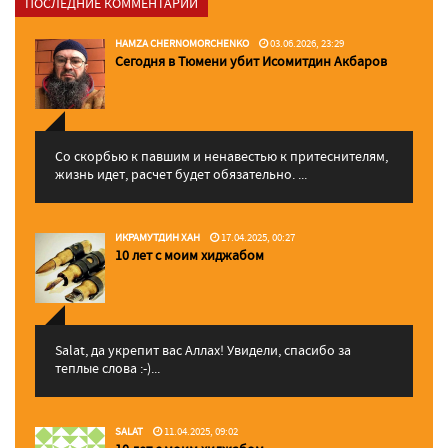
ПОСЛЕДНИЕ КОММЕНТАРИИ
HAMZA CHERNOMORCHENKO
03.06.2026, 23:29
Сегодня в Тюмени убит Исомитдин Акбаров
Со скорбью к павшим и ненавестью к притеснителям,
жизнь идет, расчет будет обязательно. ...
ИКРАМУТДИН ХАН
17.04.2025, 00:27
10 лет с моим хиджабом
Salat, да укрепит вас Аллаx! Увидели, спасибо за
теплые слова :-)...
SALAT
11.04.2025, 09:02