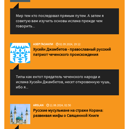
Мир тем кто последовал прямым путем. А затем я
советую вам изучить основы ислама прежде чем
говорить...
АЗЕР ГАСАНЛИ
02.09.2024, 19:12
Хусейн Джамбетов - православный русский
патриот чеченского происхождения
Типы как ентот предатель чеченского народа и
ислама Хусейн Джамбетов, несет откровенную чушь,
ибо я...
ARSLAN
11.06.2024, 02:50
Русские мусульмане на страже Корана:
pазвеивая мифы о Священной Книге