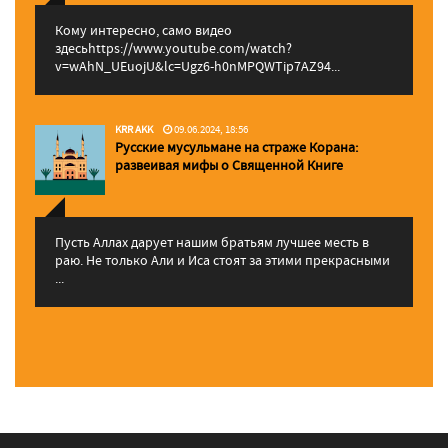
Кому интересно, само видео
здесьhttps://www.youtube.com/watch?
v=wAhN_UEuojU&lc=Ugz6-h0nMPQWTip7AZ94...
KRR AKK
09.06.2024, 18:56
Русские мусульмане на страже Корана:
pазвеивая мифы о Священной Книге
Пусть Аллах дарует нашим братьям лучшее месть в
раю. Не только Али и Иса стоят за этими прекрасными
...