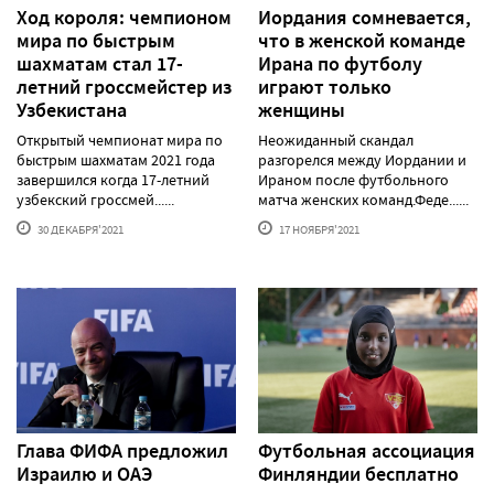
Ход короля: чемпионом
Иордания сомневается,
мира по быстрым
что в женской команде
шахматам стал 17-
Ирана по футболу
летний гроссмейстер из
играют только
Узбекистана
женщины
Открытый чемпионат мира по
Неожиданный скандал
быстрым шахматам 2021 года
разгорелся между Иордании и
завершился когда 17-летний
Ираном после футбольного
узбекский гроссмей......
матча женских команд.Феде......
30 ДЕКАБРЯ'2021
17 НОЯБРЯ'2021
Глава ФИФА предложил
Футбольная ассоциация
Израилю и ОАЭ
Финляндии бесплатно