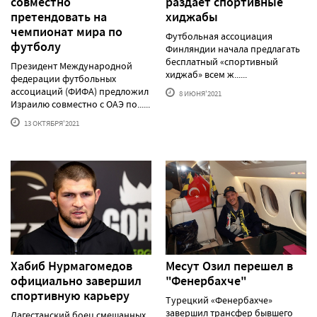
совместно
раздает спортивные
претендовать на
хиджабы
чемпионат мира по
Футбольная ассоциация
футболу
Финляндии начала предлагать
бесплатный «спортивный
Президент Международной
хиджаб» всем ж......
федерации футбольных
ассоциаций (ФИФА) предложил
8 ИЮНЯ'2021
Израилю совместно с ОАЭ по......
13 ОКТЯБРЯ'2021
Хабиб Нурмагомедов
Месут Озил перешел в
официально завершил
"Фенербахче"
спортивную карьеру
Турецкий «Фенербахче»
завершил трансфер бывшего
Дагестанский боец смешанных