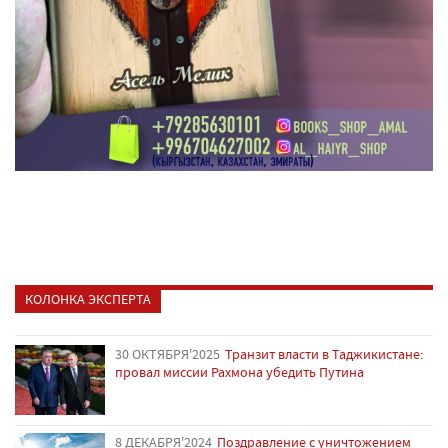
КОЛОНКА ЭКСПЕРТА
30 ОКТЯБРЯ'2025
Транзит власти в Таджикистане:
провал миссии Рахмона убедить Путина
8 ДЕКАБРЯ'2024
Поздравление с уничтожением