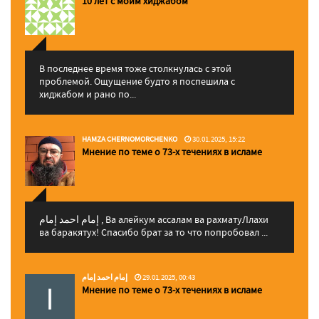
10 лет с моим хиджабом
В последнее время тоже столкнулась с этой
проблемой. Ощущение будто я поспешила с
хиджабом и рано по...
HAMZA CHERNOMORCHENKO
30.01.2025, 15:22
Мнение по теме о 73-х течениях в исламе
إمام احمد إمام , Ва алейкум ассалам ва рахматуЛлахи
ва баракятух! Спасибо брат за то что попробовал ...
إمام احمد إمام
29.01.2025, 00:43
Мнение по теме о 73-х течениях в исламе