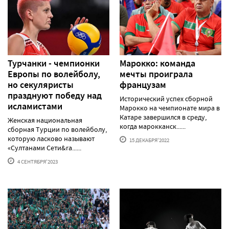
Турчанки - чемпионки
Марокко: команда
Европы по волейболу,
мечты проиграла
но секуляристы
французам
празднуют победу над
Исторический успех сборной
исламистами
Марокко на чемпионате мира в
Катаре завершился в среду,
Женская национальная
когда марокканск......
сборная Турции по волейболу,
которую ласково называют
15 ДЕКАБРЯ'2022
«Султанами Сети&ra......
4 СЕНТЯБРЯ'2023