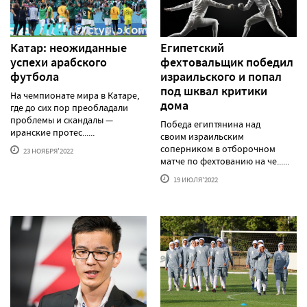
Катар: неожиданные
Египетский
успехи арабского
фехтовальщик победил
футбола
израильского и попал
под шквал критики
На чемпионате мира в Катаре,
дома
где до сих пор преобладали
проблемы и скандалы —
Победа египтянина над
иранские протес......
своим израильским
соперником в отборочном
23 НОЯБРЯ'2022
матче по фехтованию на че......
19 ИЮЛЯ'2022