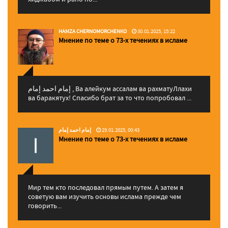
HAMZA CHERNOMORCHENKO
30.01.2025, 15:22
Мнение по теме о 73-х течениях в исламе
إمام احمد إمام , Ва алейкум ассалам ва рахматуЛлахи
ва баракятух! Спасибо брат за то что попробовал ...
إمام احمد إمام
29.01.2025, 00:43
Мнение по теме о 73-х течениях в исламе
Мир тем кто последовал прямым путем. А затем я
советую вам изучить основы ислама прежде чем
говорить...