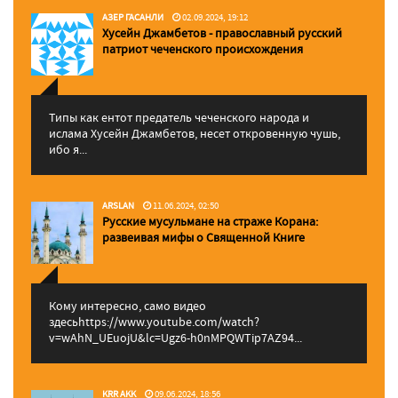
АЗЕР ГАСАНЛИ
02.09.2024, 19:12
Хусейн Джамбетов - православный русский
патриот чеченского происхождения
Типы как ентот предатель чеченского народа и
ислама Хусейн Джамбетов, несет откровенную чушь,
ибо я...
ARSLAN
11.06.2024, 02:50
Русские мусульмане на страже Корана:
pазвеивая мифы о Священной Книге
Кому интересно, само видео
здесьhttps://www.youtube.com/watch?
v=wAhN_UEuojU&lc=Ugz6-h0nMPQWTip7AZ94...
KRR AKK
09.06.2024, 18:56