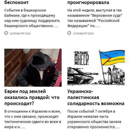
беспокоит
проигнорировала
События в башкирском
На этой неделе, выступая в так
Баймаке, где к проходящему
называемом "Верховном суде"
над ним судилищу поддержать
так называемой "Российской
башкирского общественно......
Федерации" по......
16 ЯНВАРЯ'2024
13 ЯНВАРЯ'2024
Евреи под землей
Украинско-
оказались правдой: что
палестинская
происходит?
солидарность возможна
В отношении к Израилю и всем,
После событий 7 октября в
что с ним связано, происходят
Израиле немалая часть
тектонические сдвиги во всем в
украинского общества заняла
мире и н......
откровенно просионистск......