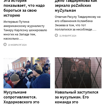
Эта история
Дело Тавдирякова как
показывает, что надо
зеркало роZийских
бороться за свою
муZульман
историю
Отвечая Расулу Тавдирякову на
его обвинения Асламбека
Интервью Путина
Эжаева в том, что тот
американскому журналисту
поплатился за несоблюде......
Такеру Карлсону шокировало
многих на Западе тем,
31 ЯНВАРЯ'2024
насколько......
10 ФЕВРАЛЯ'2024
Мусульмане
Навальный заступился
сопротивляются.
за мусульман. Его
Ходорковского это
команда это