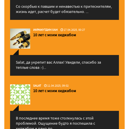
Со скорбью к павшим и ненавестью к притеснителям,
жизнь идет, расчет будет обязательно. ...
ИКРАМУТДИН ХАН
17.04.2025, 00:27
10 лет с моим хиджабом
Salat, да укрепит вас Аллаx! Увидели, спасибо за
теплые слова :-)...
SALAT
11.04.2025, 09:02
10 лет с моим хиджабом
В последнее время тоже столкнулась с этой
проблемой. Ощущение будто я поспешила с
хиджабом и рано по...