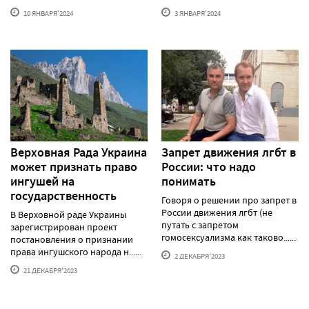
10 ЯНВАРЯ'2024
3 ЯНВАРЯ'2024
Верховная Рада Украина
Запрет движения лгбт в
может признать право
России: что надо
ингушей на
понимать
государственность
Говоря о решении про запрет в
России движения лгбт (не
В Верховной раде Украины
путать с запретом
зарегистрирован проект
гомосексуализма как таково......
постановления о признании
права ингушского народа н......
2 ДЕКАБРЯ'2023
21 ДЕКАБРЯ'2023