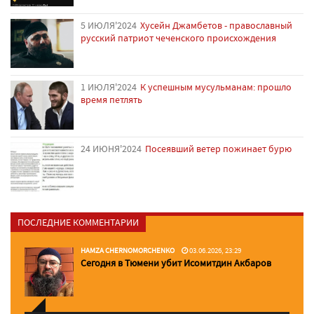
5 ИЮЛЯ'2024
Хусейн Джамбетов - православный
русский патриот чеченского происхождения
1 ИЮЛЯ'2024
К успешным мусульманам: прошло
время петлять
24 ИЮНЯ'2024
Посеявший ветер пожинает бурю
ПОСЛЕДНИЕ КОММЕНТАРИИ
HAMZA CHERNOMORCHENKO
03.06.2026, 23:29
Сегодня в Тюмени убит Исомитдин Акбаров