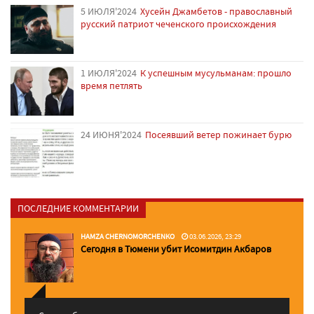
5 ИЮЛЯ'2024
Хусейн Джамбетов - православный
русский патриот чеченского происхождения
1 ИЮЛЯ'2024
К успешным мусульманам: прошло
время петлять
24 ИЮНЯ'2024
Посеявший ветер пожинает бурю
ПОСЛЕДНИЕ КОММЕНТАРИИ
HAMZA CHERNOMORCHENKO
03.06.2026, 23:29
Сегодня в Тюмени убит Исомитдин Акбаров