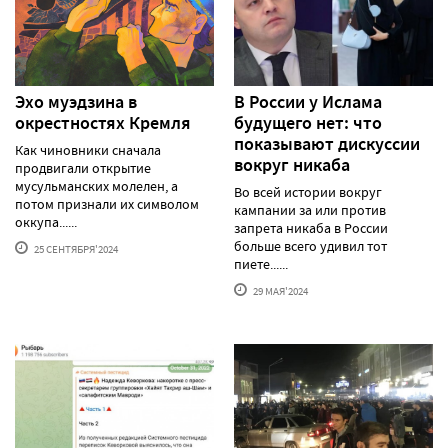
Эхо муэдзина в
В России у Ислама
окрестностях Кремля
будущего нет: что
показывают дискуссии
Как чиновники сначала
вокруг никаба
продвигали открытие
мусульманских молелен, а
Во всей истории вокруг
потом признали их символом
кампании за или против
оккупа......
запрета никаба в России
больше всего удивил тот
25 СЕНТЯБРЯ'2024
пиете......
29 МАЯ'2024