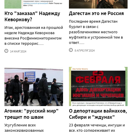
Кто "заказал" Надежду
Дагестан это не Россия
Кеворкову?
Последнее время Дагестан
бурлит в связи с
Итак, арестованная на прошлой
разоблачениями местного
неделе Надежда Кеворкова
муфтията и устроенной тем в
внесена Росфинмониторингом
ответ......
в списки террорис......
8 АПРЕЛЯ'2024
14 МАЯ'2024
Агония: "русский мир"
О депортации вайнахов,
трещит по швам
Сибири и "ждунах"
Усугубление всех
23 февраля чеченцы, ингуши и
законсервированных
все, кто сопереживает их