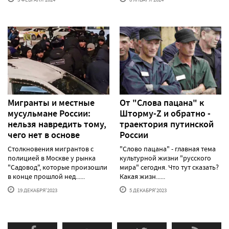
Мигранты и местные
От "Слова пацана" к
мусульмане России:
Шторму-Z и обратно -
нельзя навредить тому,
траектория путинской
чего нет в основе
России
Столкновения мигрантов с
"Слово пацана" - главная тема
полицией в Москве у рынка
культурной жизни "русского
"Садовод", которые произошли
мира" сегодня. Что тут сказать?
в конце прошлой нед......
Какая жизн......
19 ДЕКАБРЯ'2023
5 ДЕКАБРЯ'2023