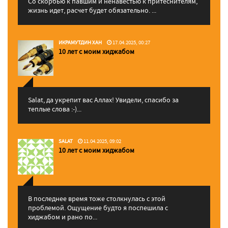
Со скорбью к павшим и ненавестью к притеснителям,
жизнь идет, расчет будет обязательно. ...
ИКРАМУТДИН ХАН
17.04.2025, 00:27
10 лет с моим хиджабом
Salat, да укрепит вас Аллаx! Увидели, спасибо за
теплые слова :-)...
SALAT
11.04.2025, 09:02
10 лет с моим хиджабом
В последнее время тоже столкнулась с этой
проблемой. Ощущение будто я поспешила с
хиджабом и рано по...