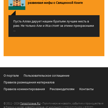
pазвеивая мифы о Священной Книге
Пусть Аллах дарует нашим братьям лучшее месть в
раю. Не только Али и Иса стоят за этими прекрасными
...
О портале
Пользовательское соглашение
Правила размещения материалов
Правила комментирования
Рекламодателям
Контакты
© 2011 - 2026
ГолосИслама.RU
- Политические новости, события и происшествия
в России и мире, новости ислама, от мусульман и для мусульман – всё это