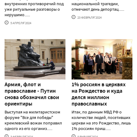
внутренних противоречий под
национальной трагедии,
уже ритуальные разговоры о
отмечают день депортац......
нерушимо......
23 ФЕВРАЛЯ'2024
5 АПРЕЛЯ'2024
Армия, флот и
1% россиян в церквях
православие - Путин
на Рождество и куда
снова обозначил свои
делся миллион
ориентиры
православных
Выступая на милитаристском
Итак, по данным МВД РФ о
форуме "Все для победы"
количестве людей, посетивших
кремлевский вожак поправил
церкви на это Рождество, лишь
одного из его организ......
1% россиян приш......
3 ФЕВРАЛЯ'2024
8 ЯНВАРЯ'2024