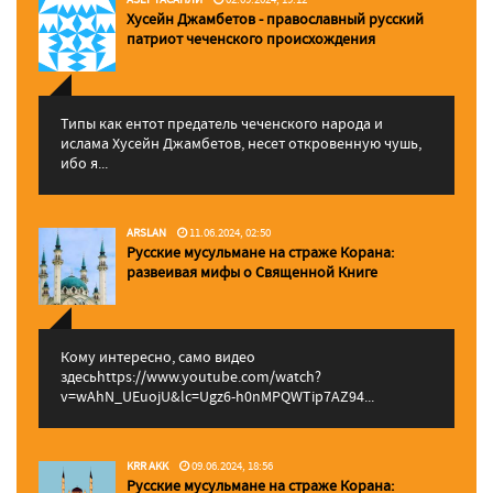
Хусейн Джамбетов - православный русский
патриот чеченского происхождения
Типы как ентот предатель чеченского народа и
ислама Хусейн Джамбетов, несет откровенную чушь,
ибо я...
ARSLAN
11.06.2024, 02:50
Русские мусульмане на страже Корана:
pазвеивая мифы о Священной Книге
Кому интересно, само видео
здесьhttps://www.youtube.com/watch?
v=wAhN_UEuojU&lc=Ugz6-h0nMPQWTip7AZ94...
KRR AKK
09.06.2024, 18:56
Русские мусульмане на страже Корана: