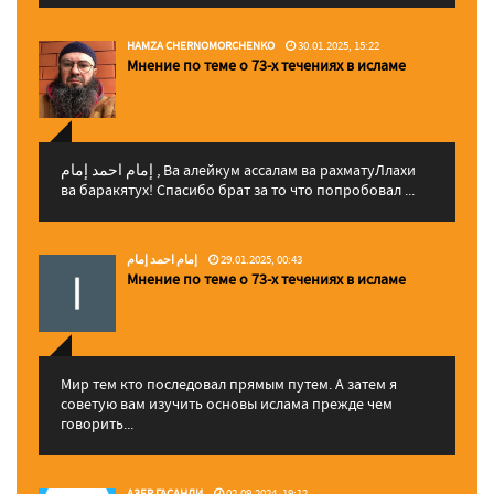
HAMZA CHERNOMORCHENKO
30.01.2025, 15:22
Мнение по теме о 73-х течениях в исламе
إمام احمد إمام , Ва алейкум ассалам ва рахматуЛлахи
ва баракятух! Спасибо брат за то что попробовал ...
إمام احمد إمام
29.01.2025, 00:43
Мнение по теме о 73-х течениях в исламе
Мир тем кто последовал прямым путем. А затем я
советую вам изучить основы ислама прежде чем
говорить...
АЗЕР ГАСАНЛИ
02.09.2024, 19:12