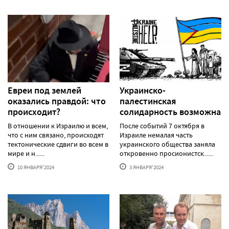
Евреи под землей
Украинско-
оказались правдой: что
палестинская
происходит?
солидарность возможна
В отношении к Израилю и всем,
После событий 7 октября в
что с ним связано, происходят
Израиле немалая часть
тектонические сдвиги во всем в
украинского общества заняла
мире и н......
откровенно просионистск......
10 ЯНВАРЯ'2024
3 ЯНВАРЯ'2024