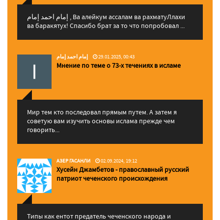
إمام احمد إمام , Ва алейкум ассалам ва рахматуЛлахи
ва баракятух! Спасибо брат за то что попробовал ...
إمام احمد إمام
29.01.2025, 00:43
Мнение по теме о 73-х течениях в исламе
Мир тем кто последовал прямым путем. А затем я
советую вам изучить основы ислама прежде чем
говорить...
АЗЕР ГАСАНЛИ
02.09.2024, 19:12
Хусейн Джамбетов - православный русский
патриот чеченского происхождения
Типы как ентот предатель чеченского народа и