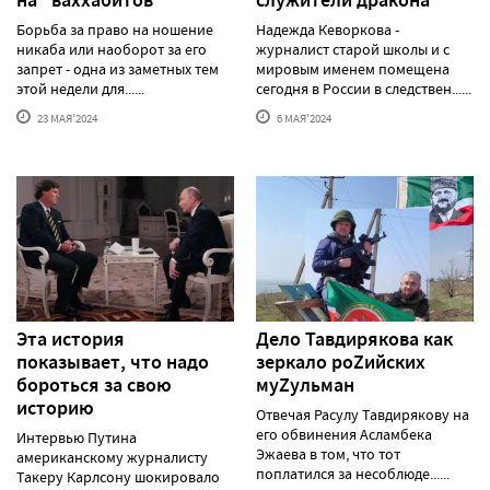
на "ваххабитов"
служители дракона
Борьба за право на ношение
Надежда Кеворкова -
никаба или наоборот за его
журналист старой школы и с
запрет - одна из заметных тем
мировым именем помещена
этой недели для......
сегодня в России в следствен......
23 МАЯ'2024
6 МАЯ'2024
Эта история
Дело Тавдирякова как
показывает, что надо
зеркало роZийских
бороться за свою
муZульман
историю
Отвечая Расулу Тавдирякову на
его обвинения Асламбека
Интервью Путина
Эжаева в том, что тот
американскому журналисту
поплатился за несоблюде......
Такеру Карлсону шокировало