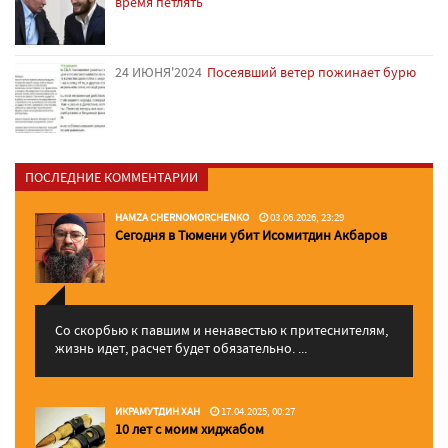
время петлять
24 ИЮНЯ'2024
Посеявший ветер пожинает бурю
ПОСЛЕДНИЕ КОММЕНТАРИИ
HAMZA CHERNOMORCHENKO
03.06.2026, 23:29
Сегодня в Тюмени убит Исомитдин Акбаров
Со скорбью к павшим и ненавестью к притеснителям,
жизнь идет, расчет будет обязательно. ...
ИКРАМУТДИН ХАН
17.04.2025, 00:27
10 лет с моим хиджабом