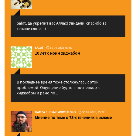
Salat, да укрепит вас Аллаx! Увидели, спасибо за
теплые слова :-)...
SALAT
11.04.2025, 09:02
10 лет с моим хиджабом
В последнее время тоже столкнулась с этой
проблемой. Ощущение будто я поспешила с
хиджабом и рано по...
HAMZA CHERNOMORCHENKO
30.01.2025, 15:22
Мнение по теме о 73-х течениях в исламе