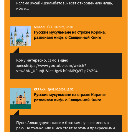
ислама Хусейн Джамбетов, несет откровенную чушь,
ибо я...
ARSLAN
11.06.2024, 02:50
Русские мусульмане на страже Корана:
pазвеивая мифы о Священной Книге
Кому интересно, само видео
здесьhttps://www.youtube.com/watch?
v=wAhN_UEuojU&lc=Ugz6-h0nMPQWTip7AZ94...
KRR AKK
09.06.2024, 18:56
Русские мусульмане на страже Корана:
pазвеивая мифы о Священной Книге
Пусть Аллах дарует нашим братьям лучшее месть в
раю. Не только Али и Иса стоят за этими прекрасными