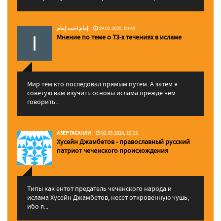
إمام احمد إمام
29.01.2025, 00:43
Мнение по теме о 73-х течениях в исламе
Мир тем кто последовал прямым путем. А затем я
советую вам изучить основы ислама прежде чем
говорить...
АЗЕР ГАСАНЛИ
02.09.2024, 19:12
Хусейн Джамбетов - православный русский
патриот чеченского происхождения
Типы как ентот предатель чеченского народа и
ислама Хусейн Джамбетов, несет откровенную чушь,
ибо я...