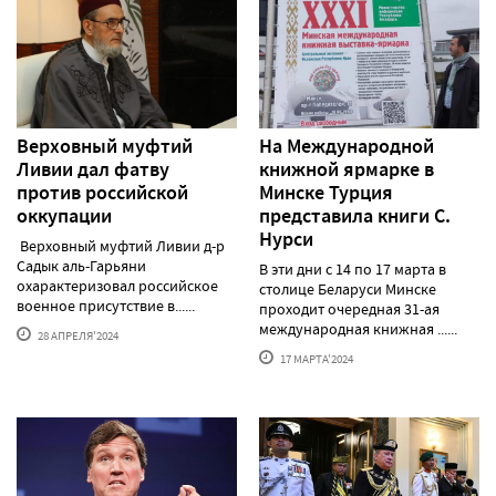
Верховный муфтий
На Международной
Ливии дал фатву
книжной ярмарке в
против российской
Минске Турция
оккупации
представила книги С.
Нурси
Верховный муфтий Ливии д-р
Садык аль-Гарьяни
В эти дни с 14 по 17 марта в
охарактеризовал российское
столице Беларуси Минске
военное присутствие в......
проходит очередная 31-ая
международная книжная ......
28 АПРЕЛЯ'2024
17 МАРТА'2024