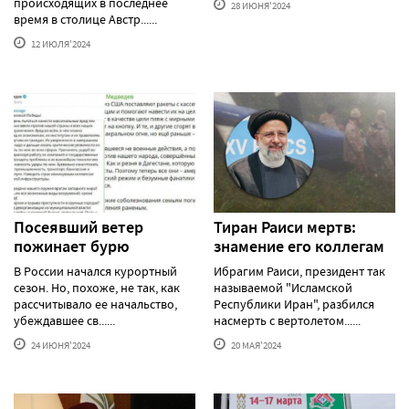
происходящих в последнее
28 ИЮНЯ'2024
время в столице Австр......
12 ИЮЛЯ'2024
Посеявший ветер
Тиран Раиси мертв:
пожинает бурю
знамение его коллегам
В России начался курортный
Ибрагим Раиси, президент так
сезон. Но, похоже, не так, как
называемой "Исламской
рассчитывало ее начальство,
Республики Иран", разбился
убеждавшее св......
насмерть с вертолетом......
24 ИЮНЯ'2024
20 МАЯ'2024