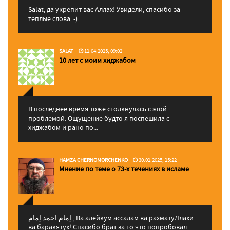
Salat, да укрепит вас Аллаx! Увидели, спасибо за
теплые слова :-)...
SALAT
11.04.2025, 09:02
10 лет с моим хиджабом
В последнее время тоже столкнулась с этой
проблемой. Ощущение будто я поспешила с
хиджабом и рано по...
HAMZA CHERNOMORCHENKO
30.01.2025, 15:22
Мнение по теме о 73-х течениях в исламе
إمام احمد إمام , Ва алейкум ассалам ва рахматуЛлахи
ва баракятух! Спасибо брат за то что попробовал ...