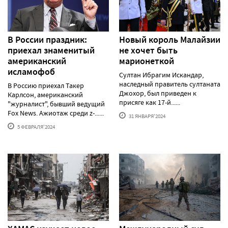
В России праздник:
Новый король Малайзии
приехал знаменитый
не хочет быть
американский
марионеткой
исламофоб
Султан Ибрагим Искандар,
наследный правитель султаната
В Россию приехал Такер
Джохор, был приведен к
Карлсон, американский
присяге как 17-й......
"журналист", бывший ведущий
Fox News. Ажиотаж среди z-......
31 ЯНВАРЯ'2024
5 ФЕВРАЛЯ'2024