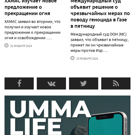
ХАМАС изучает новое
Международный суд
предложение о
объявит решение о
прекращении огня
чрезвычайных мерах по
поводу геноцида в Газе
ХАМАС заявил во вторник, что
в пятницу
получил и изучает новое
предложение о прекращении
Международный суд ООН (МС)
огня и освобождении ......
заявил, что объявит в пятницу,
примет ли он чрезвычайные
31 ЯНВАРЯ'2024
меры против Изр......
25 ЯНВАРЯ'2024