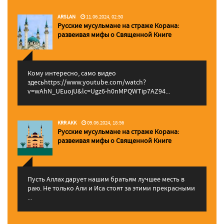
ARSLAN
11.06.2024, 02:50
Русские мусульмане на страже Корана:
pазвеивая мифы о Священной Книге
Кому интересно, само видео
здесьhttps://www.youtube.com/watch?
v=wAhN_UEuojU&lc=Ugz6-h0nMPQWTip7AZ94...
KRR AKK
09.06.2024, 18:56
Русские мусульмане на страже Корана:
pазвеивая мифы о Священной Книге
Пусть Аллах дарует нашим братьям лучшее месть в
раю. Не только Али и Иса стоят за этими прекрасными
...