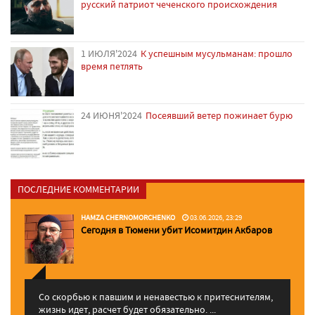
русский патриот чеченского происхождения
1 ИЮЛЯ'2024
К успешным мусульманам: прошло
время петлять
24 ИЮНЯ'2024
Посеявший ветер пожинает бурю
ПОСЛЕДНИЕ КОММЕНТАРИИ
HAMZA CHERNOMORCHENKO
03.06.2026, 23:29
Сегодня в Тюмени убит Исомитдин Акбаров
Со скорбью к павшим и ненавестью к притеснителям,
жизнь идет, расчет будет обязательно. ...