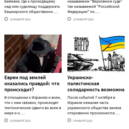
Баймаке, где к проходящему
называемом "Верховном суде"
над ним судилищу поддержать
так называемой "Российской
башкирского общественно......
Федерации" по......
16 ЯНВАРЯ'2024
13 ЯНВАРЯ'2024
Евреи под землей
Украинско-
оказались правдой: что
палестинская
происходит?
солидарность возможна
В отношении к Израилю и всем,
После событий 7 октября в
что с ним связано, происходят
Израиле немалая часть
тектонические сдвиги во всем в
украинского общества заняла
мире и н......
откровенно просионистск......
10 ЯНВАРЯ'2024
3 ЯНВАРЯ'2024