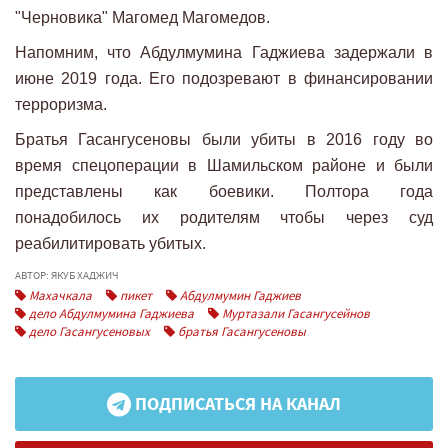
"Черновика" Магомед Магомедов.
Напомним, что Абдулмумина Гаджиева задержали в
июне 2019 года. Его подозревают в финансировании
терроризма.
Братья Гасангусеновы были убиты в 2016 году во
время спецоперации в Шамильском районе и были
представлены как боевики. Полтора года
понадобилось их родителям чтобы через суд
реабилитировать убитых.
АВТОР: ЯКУБ ХАДЖИЧ
Махачкала
пикет
Абдулмумин Гаджиев
дело Абдулмумина Гаджиева
Муртазали Гасангусейнов
дело Гасангусеновых
братья Гасангусеновы
ПОДПИСАТЬСЯ НА КАНАЛ