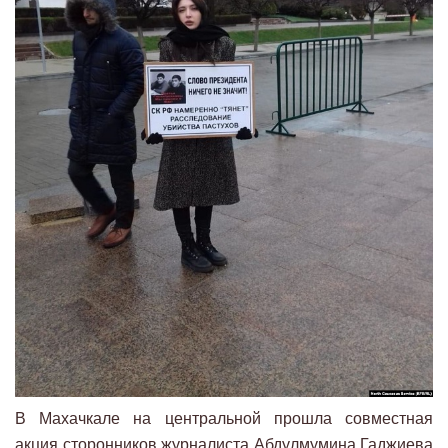
В Махачкале на центральной прошла совместная
акция сторонников журналиста Абдулмумина Гаджиева