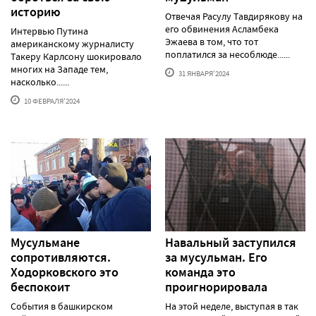
историю
Отвечая Расулу Тавдирякову на
его обвинения Асламбека
Интервью Путина
Эжаева в том, что тот
американскому журналисту
поплатился за несоблюде......
Такеру Карлсону шокировало
многих на Западе тем,
31 ЯНВАРЯ'2024
насколько......
10 ФЕВРАЛЯ'2024
Мусульмане
Навальный заступился
сопротивляются.
за мусульман. Его
Ходорковского это
команда это
беспокоит
проигнорировала
События в башкирском
На этой неделе, выступая в так