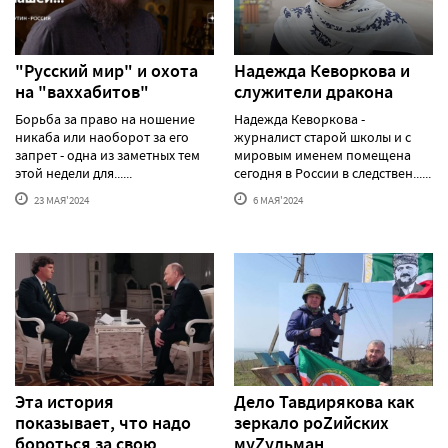
"Русский мир" и охота
Надежда Кеворкова и
на "ваххабитов"
служители дракона
Борьба за право на ношение
Надежда Кеворкова -
никаба или наоборот за его
журналист старой школы и с
запрет - одна из заметных тем
мировым именем помещена
этой недели для......
сегодня в России в следствен......
23 МАЯ'2024
6 МАЯ'2024
Эта история
Дело Тавдирякова как
показывает, что надо
зеркало роZийских
бороться за свою
муZульман