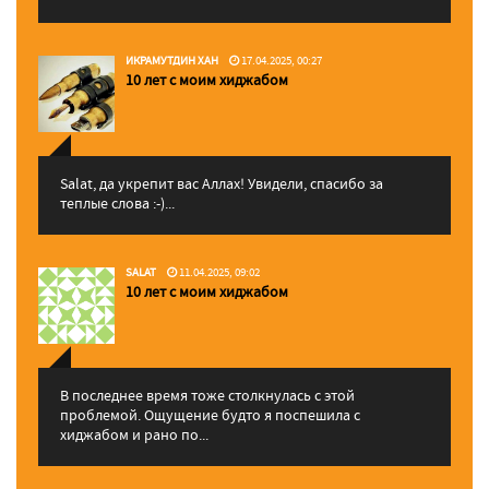
ИКРАМУТДИН ХАН
17.04.2025, 00:27
10 лет с моим хиджабом
Salat, да укрепит вас Аллаx! Увидели, спасибо за
теплые слова :-)...
SALAT
11.04.2025, 09:02
10 лет с моим хиджабом
В последнее время тоже столкнулась с этой
проблемой. Ощущение будто я поспешила с
хиджабом и рано по...