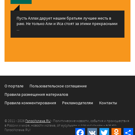
Пусть Аллах дарует нашим братьям лучшее месть в
раю. Не только Али и Иса стоят за этими прекрасными
...
О портале
Пользовательское соглашение
Правила размещения материалов
Правила комментирования
Рекламодателям
Контакты
© 2011 - 2026
ГолосИслама.RU
- Политические новости, события и происшествия
в России и мире, новости ислама, от мусульман и для мусульман – всё это
ГолосИслама.RU!
Facebook
VK
Twitter
Odnokla