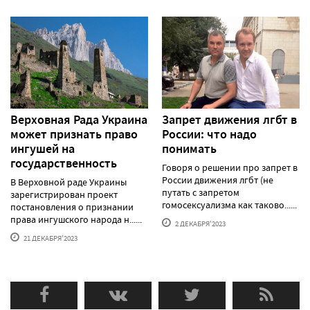
Верховная Рада Украина
Запрет движения лгбт в
может признать право
России: что надо
ингушей на
понимать
государственность
Говоря о решении про запрет в
России движения лгбт (не
В Верховной раде Украины
путать с запретом
зарегистрирован проект
гомосексуализма как таково......
постановления о признании
права ингушского народа н......
2 ДЕКАБРЯ'2023
21 ДЕКАБРЯ'2023