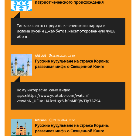
патриот чеченского происхождения
Типы как ентот предатель чеченского народа и
ислама Хусейн Джамбетов, несет откровенную чушь,
ибо я...
ARSLAN
11.06.2024, 02:50
Русские мусульмане на страже Корана:
pазвеивая мифы о Священной Книге
Кому интересно, само видео
здесьhttps://www.youtube.com/watch?
v=wAhN_UEuojU&lc=Ugz6-h0nMPQWTip7AZ94...
KRR AKK
09.06.2024, 18:56
Русские мусульмане на страже Корана:
pазвеивая мифы о Священной Книге