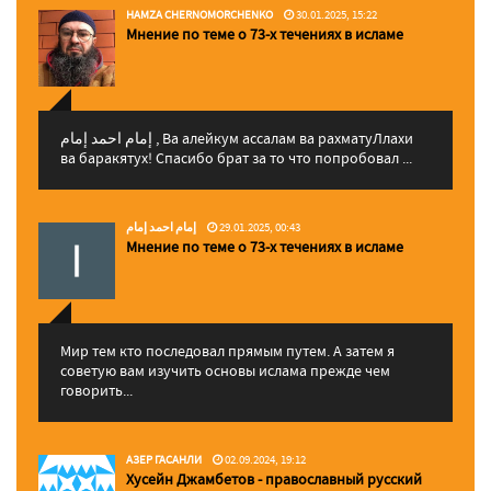
HAMZA CHERNOMORCHENKO
30.01.2025, 15:22
Мнение по теме о 73-х течениях в исламе
إمام احمد إمام , Ва алейкум ассалам ва рахматуЛлахи
ва баракятух! Спасибо брат за то что попробовал ...
إمام احمد إمام
29.01.2025, 00:43
Мнение по теме о 73-х течениях в исламе
Мир тем кто последовал прямым путем. А затем я
советую вам изучить основы ислама прежде чем
говорить...
АЗЕР ГАСАНЛИ
02.09.2024, 19:12
Хусейн Джамбетов - православный русский