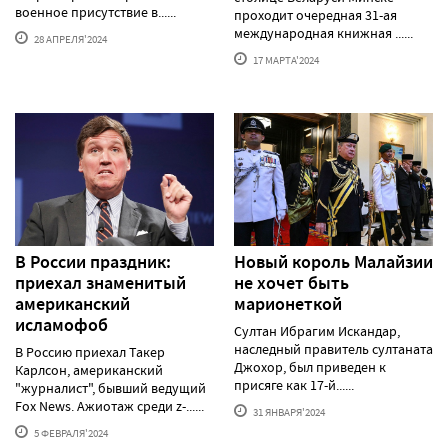
военное присутствие в......
проходит очередная 31-ая
международная книжная ......
28 АПРЕЛЯ'2024
17 МАРТА'2024
В России праздник:
Новый король Малайзии
приехал знаменитый
не хочет быть
американский
марионеткой
исламофоб
Султан Ибрагим Искандар,
наследный правитель султаната
В Россию приехал Такер
Джохор, был приведен к
Карлсон, американский
присяге как 17-й......
"журналист", бывший ведущий
Fox News. Ажиотаж среди z-......
31 ЯНВАРЯ'2024
5 ФЕВРАЛЯ'2024