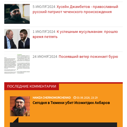
5 ИЮЛЯ'2024
Хусейн Джамбетов - православный
русский патриот чеченского происхождения
1 ИЮЛЯ'2024
К успешным мусульманам: прошло
время петлять
24 ИЮНЯ'2024
Посеявший ветер пожинает бурю
ПОСЛЕДНИЕ КОММЕНТАРИИ
HAMZA CHERNOMORCHENKO
03.06.2026, 23:29
Сегодня в Тюмени убит Исомитдин Акбаров