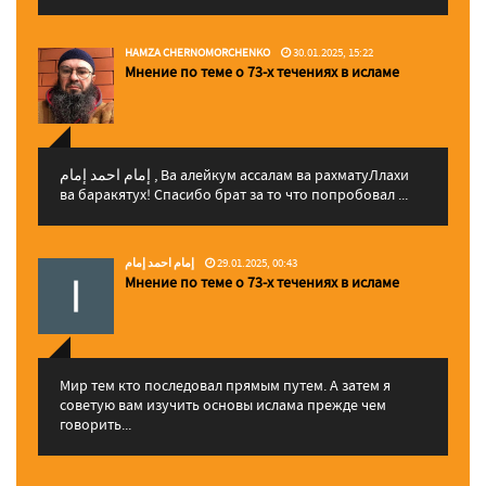
HAMZA CHERNOMORCHENKO
30.01.2025, 15:22
Мнение по теме о 73-х течениях в исламе
إمام احمد إمام , Ва алейкум ассалам ва рахматуЛлахи
ва баракятух! Спасибо брат за то что попробовал ...
إمام احمد إمام
29.01.2025, 00:43
Мнение по теме о 73-х течениях в исламе
Мир тем кто последовал прямым путем. А затем я
советую вам изучить основы ислама прежде чем
говорить...