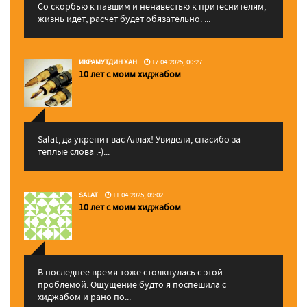
Со скорбью к павшим и ненавестью к притеснителям,
жизнь идет, расчет будет обязательно. ...
ИКРАМУТДИН ХАН
17.04.2025, 00:27
10 лет с моим хиджабом
Salat, да укрепит вас Аллаx! Увидели, спасибо за
теплые слова :-)...
SALAT
11.04.2025, 09:02
10 лет с моим хиджабом
В последнее время тоже столкнулась с этой
проблемой. Ощущение будто я поспешила с
хиджабом и рано по...