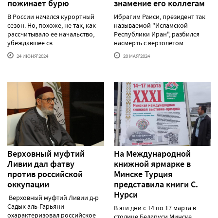
пожинает бурю
знамение его коллегам
В России начался курортный
Ибрагим Раиси, президент так
сезон. Но, похоже, не так, как
называемой "Исламской
рассчитывало ее начальство,
Республики Иран", разбился
убеждавшее св......
насмерть с вертолетом......
24 ИЮНЯ'2024
20 МАЯ'2024
Верховный муфтий
На Международной
Ливии дал фатву
книжной ярмарке в
против российской
Минске Турция
оккупации
представила книги С.
Нурси
Верховный муфтий Ливии д-р
Садык аль-Гарьяни
В эти дни с 14 по 17 марта в
охарактеризовал российское
столице Беларуси Минске