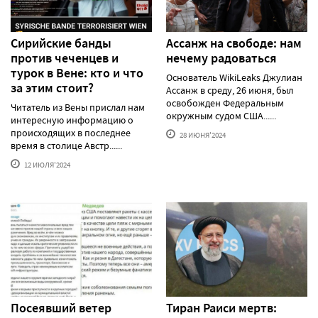
Сирийские банды
Ассанж на свободе: нам
против чеченцев и
нечему радоваться
турок в Вене: кто и что
Основатель WikiLeaks Джулиан
за этим стоит?
Ассанж в среду, 26 июня, был
освобожден Федеральным
Читатель из Вены прислал нам
окружным судом США......
интересную информацию о
происходящих в последнее
28 ИЮНЯ'2024
время в столице Австр......
12 ИЮЛЯ'2024
Посеявший ветер
Тиран Раиси мертв: