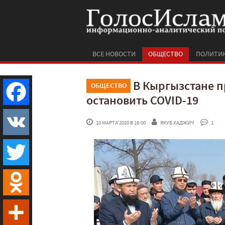
ВСЕ НОВОСТИ
ОБЩЕСТВО
ПОЛИТИ
В Кыргызстане п
ОБЩЕСТВО
остановить COVID-19
Facebook
 10 МАРТА'2020 В 16:00
ЯКУБ ХАДЖИЧ
 1
VK
Twitter
Odnoklassniki