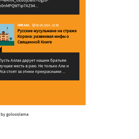
v=wAhN_UEuojU&lc=Ugz6-
h0nMPQWTip7AZ94...
KRR AKK
09.06.2024, 18:56
Русские мусульмане на страже
Корана: pазвеивая мифы о
Священной Книге
Пусть Аллах дарует нашим братьям
лучшее месть в раю. Не только Али и
Иса стоят за этими прекрасными ...
 by golosislama