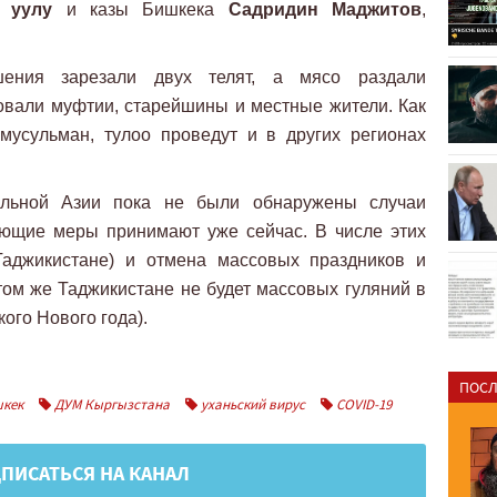
 уулу
и казы Бишкека
Садридин Маджитов
,
ения зарезали двух телят, а мясо раздали
вали муфтии, старейшины и местные жители. Как
мусульман, тулоо проведут и в других регионах
альной Азии пока не были обнаружены случаи
ающие меры принимают уже сейчас. В числе этих
Таджикистане) и отмена массовых праздников и
 том же Таджикистане не будет массовых гуляний в
ого Нового года).
ПОСЛ
кек
ДУМ Кыргызстана
уханьский вирус
COVID-19
ПИСАТЬСЯ НА КАНАЛ