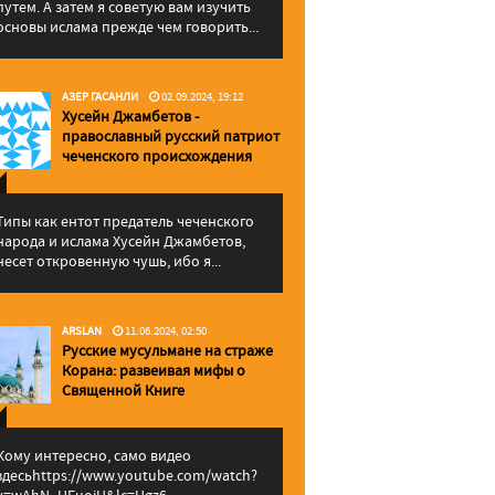
путем. А затем я советую вам изучить
основы ислама прежде чем говорить...
АЗЕР ГАСАНЛИ
02.09.2024, 19:12
Хусейн Джамбетов -
православный русский патриот
чеченского происхождения
Типы как ентот предатель чеченского
народа и ислама Хусейн Джамбетов,
несет откровенную чушь, ибо я...
ARSLAN
11.06.2024, 02:50
Русские мусульмане на страже
Корана: pазвеивая мифы о
Священной Книге
Кому интересно, само видео
здесьhttps://www.youtube.com/watch?