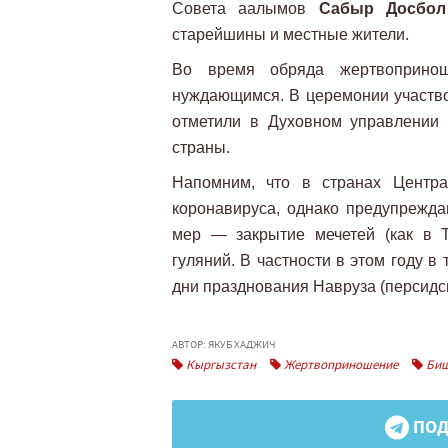
Совета аалымов
Сабыр Досбол
старейшины и местные жители.
Во время обряда жертвопринош
нуждающимся. В церемонии участво
отметили в Духовном управлении 
страны.
Напомним, что в странах Центр
коронавируса, однако предупрежд
мер — закрытие мечетей (как в 
гуляний. В частности в этом году в
дни празднования Навруза (персидск
АВТОР: ЯКУБ ХАДЖИЧ
Кыргызстан
Жертвоприношение
Биш
ПОД