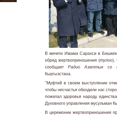
Ресурс
В мечети Имама Сарахси в Бишкеке
обряд жертвоприношения (
тулоо
),
сообщает
Радио Азаттык
со сс
Кыргызстана.
"Муфтий в своем выступлении отме
чтобы несчастья обходили нас сторо
пожелал здоровья народу, единства
Духовного управления мусульман К
В церемонии жертвоприношения п