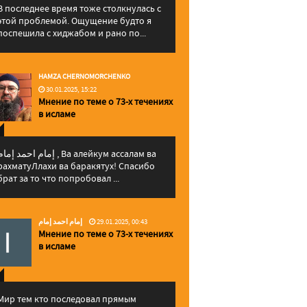
В последнее время тоже столкнулась с
этой проблемой. Ощущение будто я
поспешила с хиджабом и рано по...
HAMZA CHERNOMORCHENKO
30.01.2025, 15:22
Мнение по теме о 73-х течениях
в исламе
إمام احمد إما , Ва алейкум ассалам ва
рахматуЛлахи ва баракятух! Спасибо
брат за то что попробовал ...
إمام احمد إمام
29.01.2025, 00:43
Мнение по теме о 73-х течениях
в исламе
Мир тем кто последовал прямым