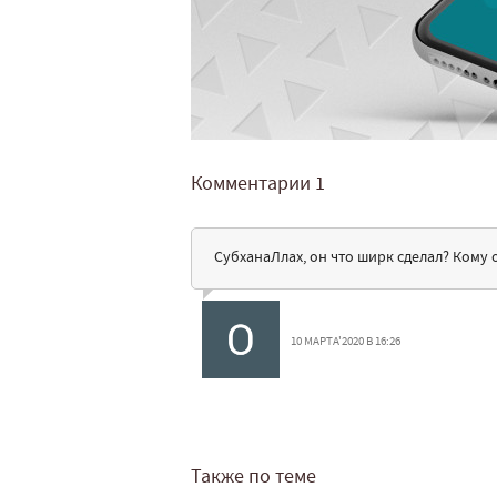
Комментарии
1
СубханаЛлах, он что ширк сделал? Кому 
10 МАРТА'2020 В 16:26
Также по теме