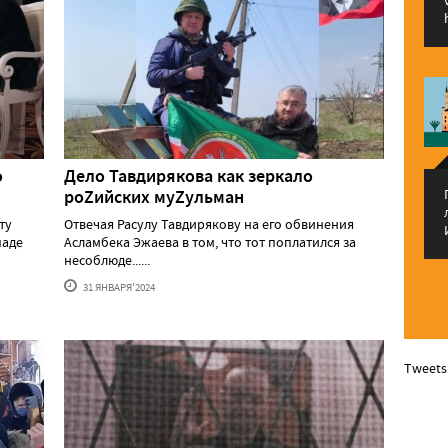
о
Дело Тавдирякова как зеркало
роZийских муZульман
ту
Отвечая Расулу Тавдирякову на его обвинения
паде
Асламбека Эжаева в том, что тот поплатился за
несоблюде......
31 ЯНВАРЯ'2024
Tweets