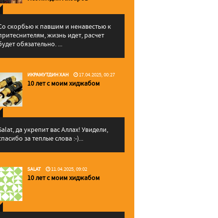
Со скорбью к павшим и ненавестью к
притеснителям, жизнь идет, расчет
будет обязательно. ...
ИКРАМУТДИН ХАН
17.04.2025, 00:27
10 лет с моим хиджабом
Salat, да укрепит вас Аллаx! Увидели,
спасибо за теплые слова :-)...
SALAT
11.04.2025, 09:02
10 лет с моим хиджабом