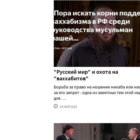
"Русский мир" и охота на
"ваххабитов"
Борьба за право на ношение никаба или н
за его запрет - одна из заметных тем этой н
для......
23 МАЯ'2024