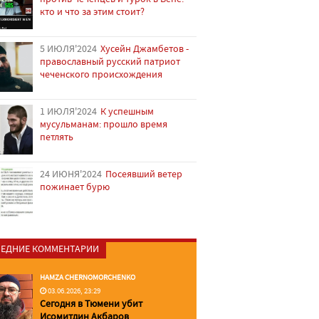
кто и что за этим стоит?
5 ИЮЛЯ'2024
Хусейн Джамбетов -
православный русский патриот
чеченского происхождения
1 ИЮЛЯ'2024
К успешным
мусульманам: прошло время
петлять
24 ИЮНЯ'2024
Посеявший ветер
пожинает бурю
ЕДНИЕ КОММЕНТАРИИ
HAMZA CHERNOMORCHENKO
03.06.2026, 23:29
Сегодня в Тюмени убит
Исомитдин Акбаров