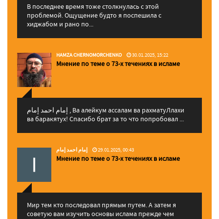
В последнее время тоже столкнулась с этой
проблемой. Ощущение будто я поспешила с
хиджабом и рано по...
HAMZA CHERNOMORCHENKO
30.01.2025, 15:22
Мнение по теме о 73-х течениях в исламе
إمام احمد إمام , Ва алейкум ассалам ва рахматуЛлахи
ва баракятух! Спасибо брат за то что попробовал ...
إمام احمد إمام
29.01.2025, 00:43
Мнение по теме о 73-х течениях в исламе
Мир тем кто последовал прямым путем. А затем я
советую вам изучить основы ислама прежде чем