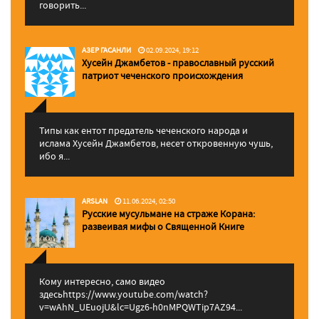
говорить...
АЗЕР ГАСАНЛИ
02.09.2024, 19:12
Хусейн Джамбетов - православный русский
патриот чеченского происхождения
Типы как ентот предатель чеченского народа и
ислама Хусейн Джамбетов, несет откровенную чушь,
ибо я...
ARSLAN
11.06.2024, 02:50
Русские мусульмане на страже Корана:
pазвеивая мифы о Священной Книге
Кому интересно, само видео
здесьhttps://www.youtube.com/watch?
v=wAhN_UEuojU&lc=Ugz6-h0nMPQWTip7AZ94...