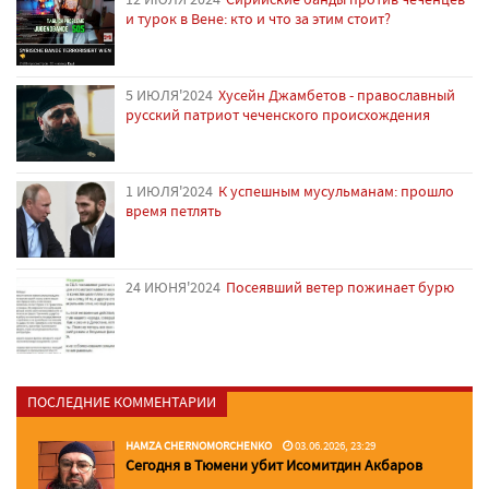
и турок в Вене: кто и что за этим стоит?
5 ИЮЛЯ'2024
Хусейн Джамбетов - православный
русский патриот чеченского происхождения
1 ИЮЛЯ'2024
К успешным мусульманам: прошло
время петлять
24 ИЮНЯ'2024
Посеявший ветер пожинает бурю
ПОСЛЕДНИЕ КОММЕНТАРИИ
HAMZA CHERNOMORCHENKO
03.06.2026, 23:29
Сегодня в Тюмени убит Исомитдин Акбаров