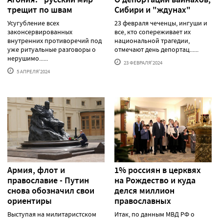
трещит по швам
Сибири и "ждунах"
Усугубление всех
23 февраля чеченцы, ингуши и
законсервированных
все, кто сопереживает их
внутренних противоречий под
национальной трагедии,
уже ритуальные разговоры о
отмечают день депортац......
нерушимо......
23 ФЕВРАЛЯ'2024
5 АПРЕЛЯ'2024
Армия, флот и
1% россиян в церквях
православие - Путин
на Рождество и куда
снова обозначил свои
делся миллион
ориентиры
православных
Выступая на милитаристском
Итак, по данным МВД РФ о