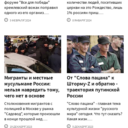
форуме "Все для победы"
количестве людей, посетивших
кремлевский вожак поправил
церкви на это Рождество, лишь
одного из его организ......
1% россиян приш......
3 ФЕВРАЛЯ'2024
8 ЯНВАРЯ'2024
Мигранты и местные
От "Слова пацана" к
мусульмане России:
Шторму-Z и обратно -
нельзя навредить тому,
траектория путинской
чего нет в основе
России
Столкновения мигрантов с
"Слово пацана" - главная тема
полицией в Москве у рынка
культурной жизни "русского
"Садовод", которые произошли
мира" сегодня. Что тут сказать?
в конце прошлой нед......
Какая жизн......
19 ДЕКАБРЯ'2023
5 ДЕКАБРЯ'2023