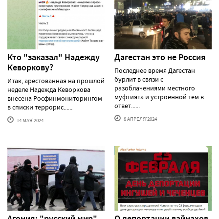
Кто "заказал" Надежду
Дагестан это не Россия
Кеворкову?
Последнее время Дагестан
бурлит в связи с
Итак, арестованная на прошлой
разоблачениями местного
неделе Надежда Кеворкова
муфтията и устроенной тем в
внесена Росфинмониторингом
ответ......
в списки террорис......
8 АПРЕЛЯ'2024
14 МАЯ'2024
Агония: "русский мир"
О депортации вайнахов,