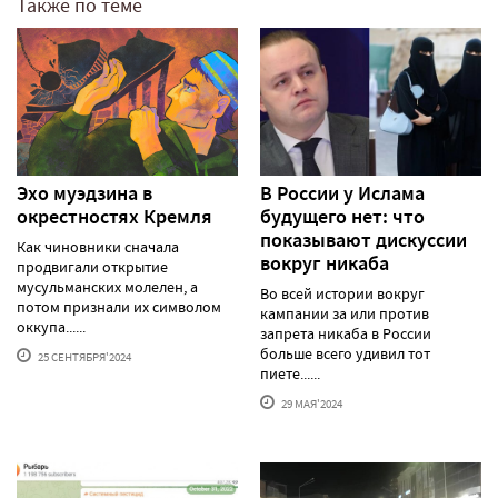
Также по теме
Эхо муэдзина в
В России у Ислама
окрестностях Кремля
будущего нет: что
показывают дискуссии
Как чиновники сначала
вокруг никаба
продвигали открытие
мусульманских молелен, а
Во всей истории вокруг
потом признали их символом
кампании за или против
оккупа......
запрета никаба в России
больше всего удивил тот
25 СЕНТЯБРЯ'2024
пиете......
29 МАЯ'2024