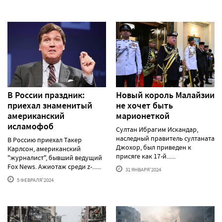
В России праздник:
Новый король Малайзии
приехал знаменитый
не хочет быть
американский
марионеткой
исламофоб
Султан Ибрагим Искандар,
наследный правитель султаната
В Россию приехал Такер
Джохор, был приведен к
Карлсон, американский
присяге как 17-й......
"журналист", бывший ведущий
Fox News. Ажиотаж среди z-......
31 ЯНВАРЯ'2024
5 ФЕВРАЛЯ'2024