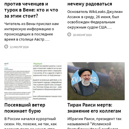
против чеченцев и
нечему радоваться
турок в Вене: кто и что
Основатель WikiLeaks Джулиан
за этим стоит?
Ассанж в среду, 26 июня, был
освобожден Федеральным
Читатель из Вены прислал нам
окружным судом США......
интересную информацию о
происходящих в последнее
28 ИЮНЯ'2024
время в столице Австр......
12 ИЮЛЯ'2024
Посеявший ветер
Тиран Раиси мертв:
пожинает бурю
знамение его коллегам
В России начался курортный
Ибрагим Раиси, президент так
сезон. Но, похоже, не так, как
называемой "Исламской