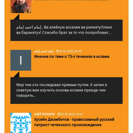
إمام احمد إمام , Ва алейкум ассалам ва рахматуЛлахи
ва баракятух! Спасибо брат за то что попробовал ...
إمام احمد إمام
29.01.2025, 00:43
Мнение по теме о 73-х течениях в исламе
Мир тем кто последовал прямым путем. А затем я
советую вам изучить основы ислама прежде чем
говорить...
АЗЕР ГАСАНЛИ
02.09.2024, 19:12
Хусейн Джамбетов - православный русский
патриот чеченского происхождения