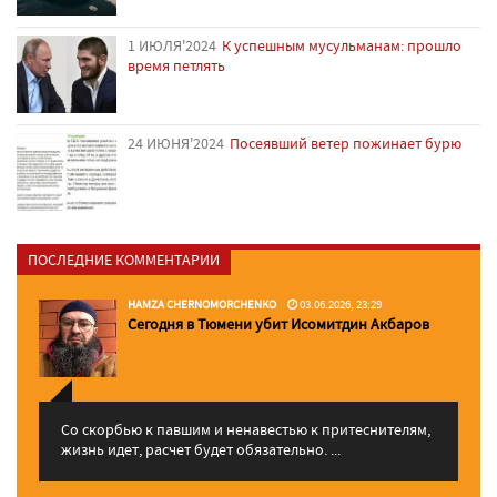
1 ИЮЛЯ'2024
К успешным мусульманам: прошло
время петлять
24 ИЮНЯ'2024
Посеявший ветер пожинает бурю
ПОСЛЕДНИЕ КОММЕНТАРИИ
HAMZA CHERNOMORCHENKO
03.06.2026, 23:29
Сегодня в Тюмени убит Исомитдин Акбаров
Со скорбью к павшим и ненавестью к притеснителям,
жизнь идет, расчет будет обязательно. ...