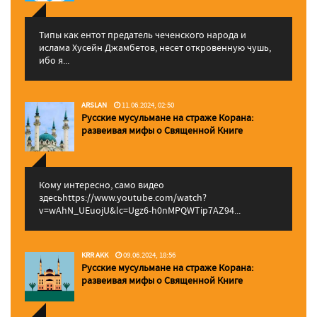
Типы как ентот предатель чеченского народа и
ислама Хусейн Джамбетов, несет откровенную чушь,
ибо я...
ARSLAN
11.06.2024, 02:50
Русские мусульмане на страже Корана:
pазвеивая мифы о Священной Книге
Кому интересно, само видео
здесьhttps://www.youtube.com/watch?
v=wAhN_UEuojU&lc=Ugz6-h0nMPQWTip7AZ94...
KRR AKK
09.06.2024, 18:56
Русские мусульмане на страже Корана:
pазвеивая мифы о Священной Книге