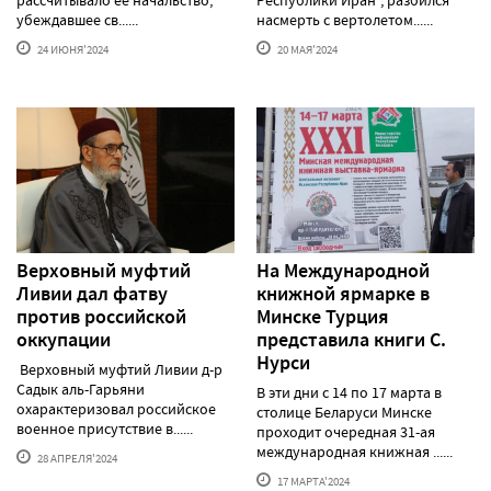
рассчитывало ее начальство,
Республики Иран", разбился
убеждавшее св......
насмерть с вертолетом......
24 ИЮНЯ'2024
20 МАЯ'2024
Верховный муфтий
На Международной
Ливии дал фатву
книжной ярмарке в
против российской
Минске Турция
оккупации
представила книги С.
Нурси
Верховный муфтий Ливии д-р
Садык аль-Гарьяни
В эти дни с 14 по 17 марта в
охарактеризовал российское
столице Беларуси Минске
военное присутствие в......
проходит очередная 31-ая
международная книжная ......
28 АПРЕЛЯ'2024
17 МАРТА'2024