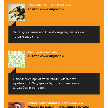
ИКРАМУТДИН ХАН
17.04.2025, 00:27
10 лет с моим хиджабом
Salat, да укрепит вас Аллаx! Увидели, спасибо за
теплые слова :-)...
SALAT
11.04.2025, 09:02
10 лет с моим хиджабом
В последнее время тоже столкнулась с этой
проблемой. Ощущение будто я поспешила с
хиджабом и рано по...
HAMZA CHERNOMORCHENKO
30.01.2025, 15:22
Мнение по теме о 73-х течениях в исламе