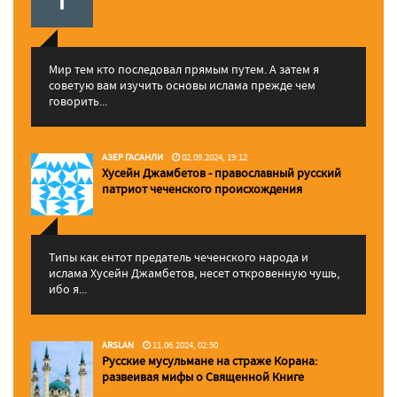
Мир тем кто последовал прямым путем. А затем я
советую вам изучить основы ислама прежде чем
говорить...
АЗЕР ГАСАНЛИ
02.09.2024, 19:12
Хусейн Джамбетов - православный русский
патриот чеченского происхождения
Типы как ентот предатель чеченского народа и
ислама Хусейн Джамбетов, несет откровенную чушь,
ибо я...
ARSLAN
11.06.2024, 02:50
Русские мусульмане на страже Корана:
pазвеивая мифы о Священной Книге