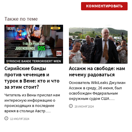
КОММЕНТИРОВАТЬ
Также по теме
Сирийские банды
Ассанж на свободе: нам
против чеченцев и
нечему радоваться
турок в Вене: кто и что
Основатель WikiLeaks Джулиан
за этим стоит?
Ассанж в среду, 26 июня, был
освобожден Федеральным
Читатель из Вены прислал нам
окружным судом США......
интересную информацию о
происходящих в последнее
28 ИЮНЯ'2024
время в столице Австр......
12 ИЮЛЯ'2024