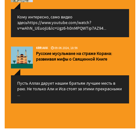
Кому интересно, само видео
здесьhttps://www.youtube.com/watch?
v=wAhN_UEuojU&lc=Ugz6-h0nMPQWTip7AZ94...
KRR AKK
09.06.2024, 18:56
Русские мусульмане на страже Корана:
pазвеивая мифы о Священной Книге
Пусть Аллах дарует нашим братьям лучшее месть в
раю. Не только Али и Иса стоят за этими прекрасными
...