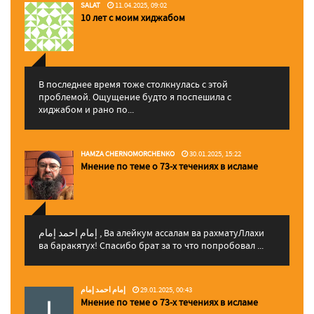
SALAT
11.04.2025, 09:02
10 лет с моим хиджабом
В последнее время тоже столкнулась с этой
проблемой. Ощущение будто я поспешила с
хиджабом и рано по...
HAMZA CHERNOMORCHENKO
30.01.2025, 15:22
Мнение по теме о 73-х течениях в исламе
إمام احمد إمام , Ва алейкум ассалам ва рахматуЛлахи
ва баракятух! Спасибо брат за то что попробовал ...
إمام احمد إمام
29.01.2025, 00:43
Мнение по теме о 73-х течениях в исламе