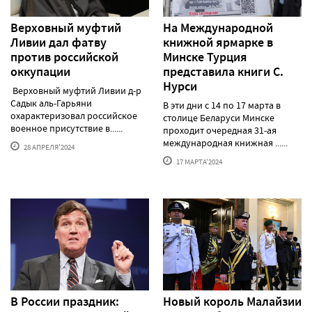
Верховный муфтий
На Международной
Ливии дал фатву
книжной ярмарке в
против российской
Минске Турция
оккупации
представила книги С.
Нурси
Верховный муфтий Ливии д-р
Садык аль-Гарьяни
В эти дни с 14 по 17 марта в
охарактеризовал российское
столице Беларуси Минске
военное присутствие в......
проходит очередная 31-ая
международная книжная ......
28 АПРЕЛЯ'2024
17 МАРТА'2024
В России праздник:
Новый король Малайзии