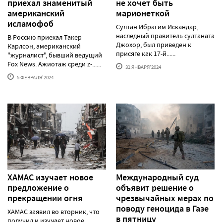
приехал знаменитый
не хочет быть
американский
марионеткой
исламофоб
Султан Ибрагим Искандар,
наследный правитель султаната
В Россию приехал Такер
Джохор, был приведен к
Карлсон, американский
присяге как 17-й......
"журналист", бывший ведущий
Fox News. Ажиотаж среди z-......
31 ЯНВАРЯ'2024
5 ФЕВРАЛЯ'2024
ХАМАС изучает новое
Международный суд
предложение о
объявит решение о
прекращении огня
чрезвычайных мерах по
поводу геноцида в Газе
ХАМАС заявил во вторник, что
в пятницу
получил и изучает новое