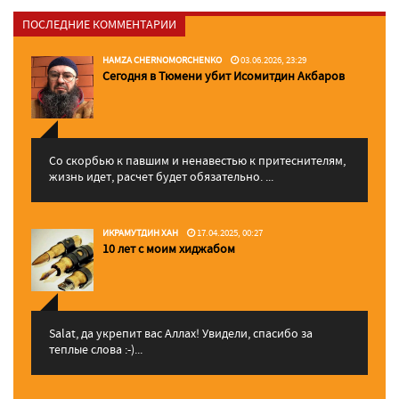
ПОСЛЕДНИЕ КОММЕНТАРИИ
HAMZA CHERNOMORCHENKO
03.06.2026, 23:29
Сегодня в Тюмени убит Исомитдин Акбаров
Со скорбью к павшим и ненавестью к притеснителям,
жизнь идет, расчет будет обязательно. ...
ИКРАМУТДИН ХАН
17.04.2025, 00:27
10 лет с моим хиджабом
Salat, да укрепит вас Аллаx! Увидели, спасибо за
теплые слова :-)...