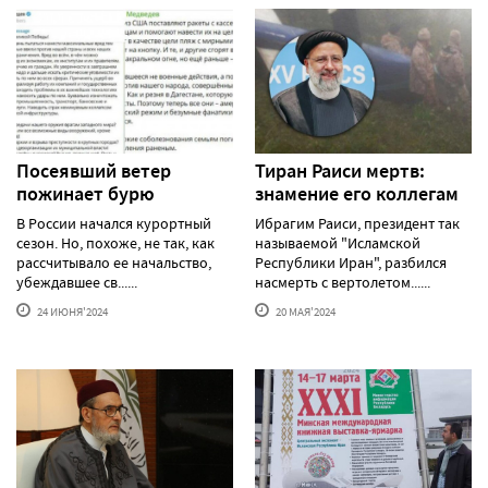
Посеявший ветер
Тиран Раиси мертв:
пожинает бурю
знамение его коллегам
В России начался курортный
Ибрагим Раиси, президент так
сезон. Но, похоже, не так, как
называемой "Исламской
рассчитывало ее начальство,
Республики Иран", разбился
убеждавшее св......
насмерть с вертолетом......
24 ИЮНЯ'2024
20 МАЯ'2024