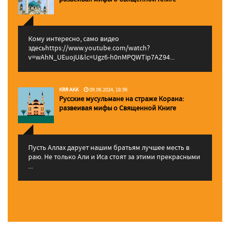
Кому интересно, само видео
здесьhttps://www.youtube.com/watch?
v=wAhN_UEuojU&lc=Ugz6-h0nMPQWTip7AZ94...
KRR AKK
09.06.2024, 18:56
Русские мусульмане на страже Корана:
pазвеивая мифы о Священной Книге
Пусть Аллах дарует нашим братьям лучшее месть в
раю. Не только Али и Иса стоят за этими прекрасными
...