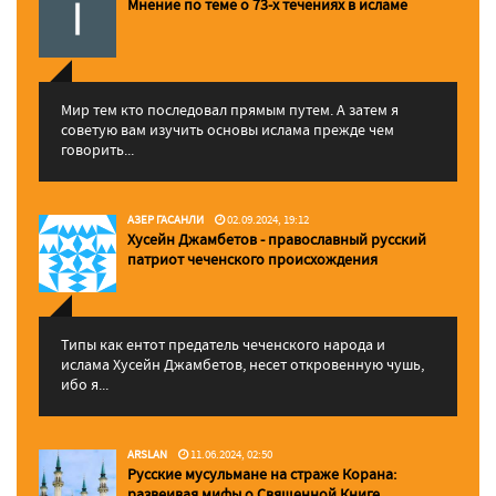
Мнение по теме о 73-х течениях в исламе
Мир тем кто последовал прямым путем. А затем я
советую вам изучить основы ислама прежде чем
говорить...
АЗЕР ГАСАНЛИ
02.09.2024, 19:12
Хусейн Джамбетов - православный русский
патриот чеченского происхождения
Типы как ентот предатель чеченского народа и
ислама Хусейн Джамбетов, несет откровенную чушь,
ибо я...
ARSLAN
11.06.2024, 02:50
Русские мусульмане на страже Корана:
pазвеивая мифы о Священной Книге