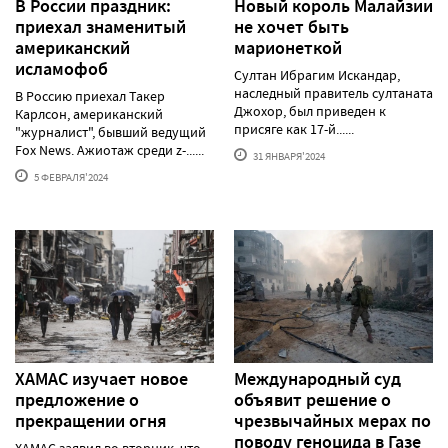
В России праздник:
Новый король Малайзии
приехал знаменитый
не хочет быть
американский
марионеткой
исламофоб
Султан Ибрагим Искандар,
наследный правитель султаната
В Россию приехал Такер
Джохор, был приведен к
Карлсон, американский
присяге как 17-й......
"журналист", бывший ведущий
Fox News. Ажиотаж среди z-......
31 ЯНВАРЯ'2024
5 ФЕВРАЛЯ'2024
ХАМАС изучает новое
Международный суд
предложение о
объявит решение о
прекращении огня
чрезвычайных мерах по
поводу геноцида в Газе