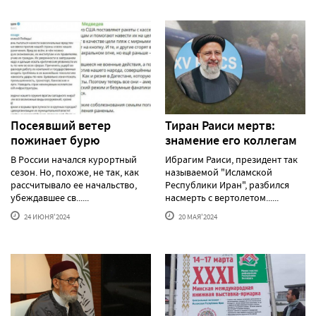
Посеявший ветер
Тиран Раиси мертв:
пожинает бурю
знамение его коллегам
В России начался курортный
Ибрагим Раиси, президент так
сезон. Но, похоже, не так, как
называемой "Исламской
рассчитывало ее начальство,
Республики Иран", разбился
убеждавшее св......
насмерть с вертолетом......
24 ИЮНЯ'2024
20 МАЯ'2024