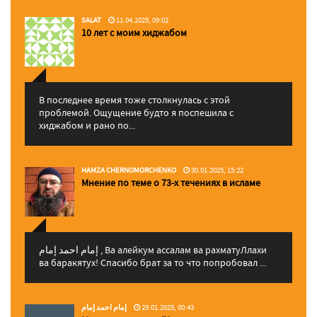
SALAT
11.04.2025, 09:02
10 лет с моим хиджабом
В последнее время тоже столкнулась с этой
проблемой. Ощущение будто я поспешила с
хиджабом и рано по...
HAMZA CHERNOMORCHENKO
30.01.2025, 15:22
Мнение по теме о 73-х течениях в исламе
إمام احمد إمام , Ва алейкум ассалам ва рахматуЛлахи
ва баракятух! Спасибо брат за то что попробовал ...
إمام احمد إمام
29.01.2025, 00:43