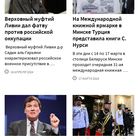
Верховный муфтий
На Международной
Ливии дал фатву
книжной ярмарке в
против российской
Минске Турция
оккупации
представила книги С.
Нурси
Верховный муфтий Ливии д-р
Садык аль-Гарьяни
В эти дни с 14 по 17 марта в
охарактеризовал российское
столице Беларуси Минске
военное присутствие в......
проходит очередная 31-ая
международная книжная ......
28 АПРЕЛЯ'2024
17 МАРТА'2024