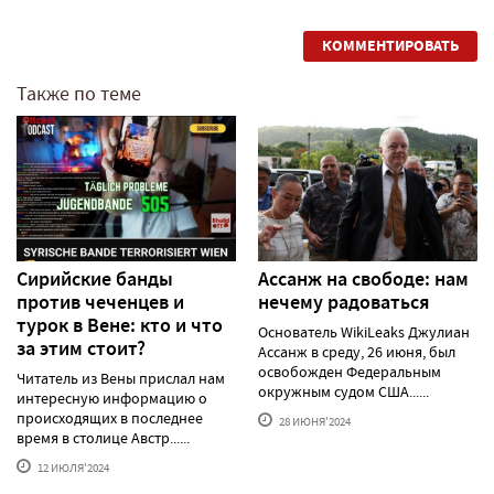
КОММЕНТИРОВАТЬ
Также по теме
Сирийские банды
Ассанж на свободе: нам
против чеченцев и
нечему радоваться
турок в Вене: кто и что
Основатель WikiLeaks Джулиан
за этим стоит?
Ассанж в среду, 26 июня, был
освобожден Федеральным
Читатель из Вены прислал нам
окружным судом США......
интересную информацию о
происходящих в последнее
28 ИЮНЯ'2024
время в столице Австр......
12 ИЮЛЯ'2024