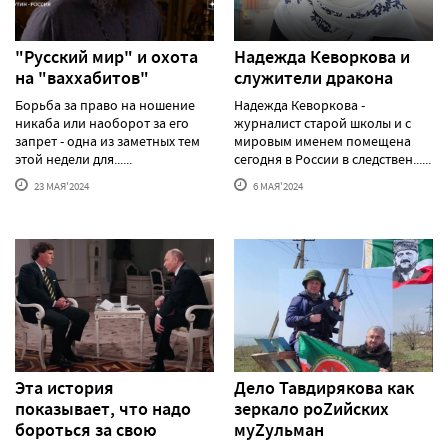
"Русский мир" и охота
Надежда Кеворкова и
на "ваххабитов"
служители дракона
Борьба за право на ношение
Надежда Кеворкова -
никаба или наоборот за его
журналист старой школы и с
запрет - одна из заметных тем
мировым именем помещена
этой недели для......
сегодня в России в следствен......
23 МАЯ'2024
6 МАЯ'2024
Эта история
Дело Тавдирякова как
показывает, что надо
зеркало роZийских
бороться за свою
муZульман