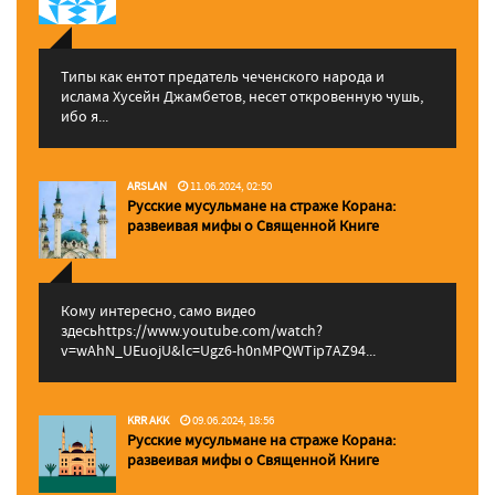
Типы как ентот предатель чеченского народа и
ислама Хусейн Джамбетов, несет откровенную чушь,
ибо я...
ARSLAN
11.06.2024, 02:50
Русские мусульмане на страже Корана:
pазвеивая мифы о Священной Книге
Кому интересно, само видео
здесьhttps://www.youtube.com/watch?
v=wAhN_UEuojU&lc=Ugz6-h0nMPQWTip7AZ94...
KRR AKK
09.06.2024, 18:56
Русские мусульмане на страже Корана:
pазвеивая мифы о Священной Книге