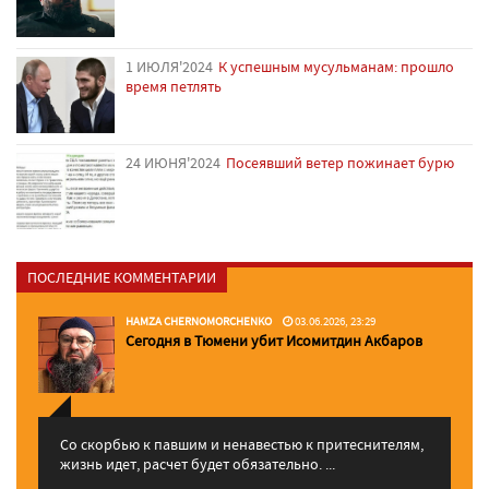
1 ИЮЛЯ'2024
К успешным мусульманам: прошло
время петлять
24 ИЮНЯ'2024
Посеявший ветер пожинает бурю
ПОСЛЕДНИЕ КОММЕНТАРИИ
HAMZA CHERNOMORCHENKO
03.06.2026, 23:29
Сегодня в Тюмени убит Исомитдин Акбаров
Со скорбью к павшим и ненавестью к притеснителям,
жизнь идет, расчет будет обязательно. ...