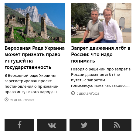
Верховная Рада Украина
Запрет движения лгбт в
может признать право
России: что надо
ингушей на
понимать
государственность
Говоря о решении про запрет в
России движения лгбт (не
В Верховной раде Украины
путать с запретом
зарегистрирован проект
гомосексуализма как таково......
постановления о признании
права ингушского народа н......
2 ДЕКАБРЯ'2023
21 ДЕКАБРЯ'2023