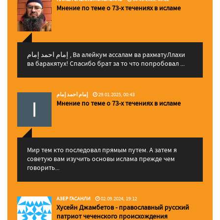
Мнение по теме о 73-х течениях в исламе
إمام احمد إمام , Ва алейкум ассалам ва рахматуЛлахи
ва баракятух! Спасибо брат за то что попробовал ...
إمام احمد إمام
29.01.2025, 00:43
Мнение по теме о 73-х течениях в исламе
Мир тем кто последовал прямым путем. А затем я
советую вам изучить основы ислама прежде чем
говорить...
АЗЕР ГАСАНЛИ
02.09.2024, 19:12
Хусейн Джамбетов - православный русский
патриот чеченского происхождения