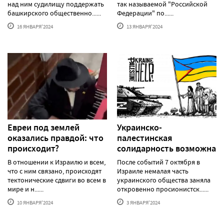
над ним судилищу поддержать
так называемой "Российской
башкирского общественно......
Федерации" по......
16 ЯНВАРЯ'2024
13 ЯНВАРЯ'2024
Евреи под землей
Украинско-
оказались правдой: что
палестинская
происходит?
солидарность возможна
В отношении к Израилю и всем,
После событий 7 октября в
что с ним связано, происходят
Израиле немалая часть
тектонические сдвиги во всем в
украинского общества заняла
мире и н......
откровенно просионистск......
10 ЯНВАРЯ'2024
3 ЯНВАРЯ'2024