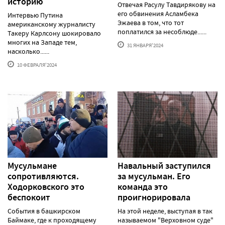
историю
Отвечая Расулу Тавдирякову на
его обвинения Асламбека
Интервью Путина
Эжаева в том, что тот
американскому журналисту
поплатился за несоблюде......
Такеру Карлсону шокировало
многих на Западе тем,
31 ЯНВАРЯ'2024
насколько......
10 ФЕВРАЛЯ'2024
Мусульмане
Навальный заступился
сопротивляются.
за мусульман. Его
Ходорковского это
команда это
беспокоит
проигнорировала
События в башкирском
На этой неделе, выступая в так
Баймаке, где к проходящему
называемом "Верховном суде"