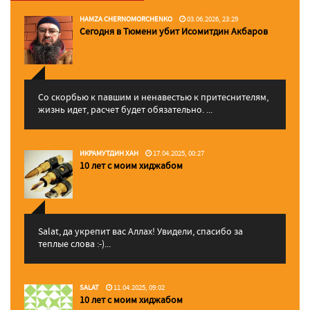
HAMZA CHERNOMORCHENKO
03.06.2026, 23:29
Сегодня в Тюмени убит Исомитдин Акбаров
Со скорбью к павшим и ненавестью к притеснителям,
жизнь идет, расчет будет обязательно. ...
ИКРАМУТДИН ХАН
17.04.2025, 00:27
10 лет с моим хиджабом
Salat, да укрепит вас Аллаx! Увидели, спасибо за
теплые слова :-)...
SALAT
11.04.2025, 09:02
10 лет с моим хиджабом