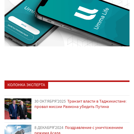
КОЛОНКА ЭКСПЕРТА
30 ОКТЯБРЯ'2025
Транзит власти в Таджикистане:
провал миссии Рахмона убедить Путина
8 ДЕКАБРЯ'2024
Поздравление с уничтожением
режима Асада