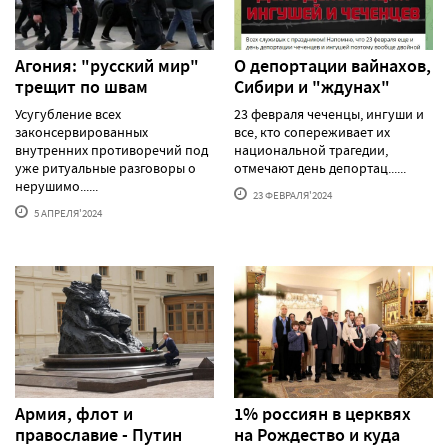
Агония: "русский мир"
О депортации вайнахов,
трещит по швам
Сибири и "ждунах"
Усугубление всех
23 февраля чеченцы, ингуши и
законсервированных
все, кто сопереживает их
внутренних противоречий под
национальной трагедии,
уже ритуальные разговоры о
отмечают день депортац......
нерушимо......
23 ФЕВРАЛЯ'2024
5 АПРЕЛЯ'2024
Армия, флот и
1% россиян в церквях
православие - Путин
на Рождество и куда