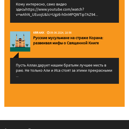
Кому интересно, само видео
здесьhttps://www.youtube.com/watch?
v=wAhN_UEuojU&lc=Ugz6-h0nMPQWTip7AZ94...
KRR AKK
09.06.2024, 18:56
Русские мусульмане на страже Корана:
pазвеивая мифы о Священной Книге
Пусть Аллах дарует нашим братьям лучшее месть в
раю. Не только Али и Иса стоят за этими прекрасными
...