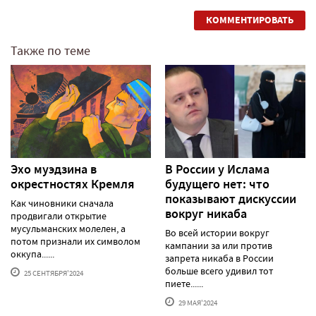
КОММЕНТИРОВАТЬ
Также по теме
Эхо муэдзина в
В России у Ислама
окрестностях Кремля
будущего нет: что
показывают дискуссии
Как чиновники сначала
вокруг никаба
продвигали открытие
мусульманских молелен, а
Во всей истории вокруг
потом признали их символом
кампании за или против
оккупа......
запрета никаба в России
больше всего удивил тот
25 СЕНТЯБРЯ'2024
пиете......
29 МАЯ'2024