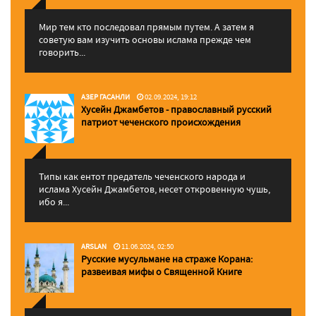
Мир тем кто последовал прямым путем. А затем я
советую вам изучить основы ислама прежде чем
говорить...
АЗЕР ГАСАНЛИ
02.09.2024, 19:12
Хусейн Джамбетов - православный русский
патриот чеченского происхождения
Типы как ентот предатель чеченского народа и
ислама Хусейн Джамбетов, несет откровенную чушь,
ибо я...
ARSLAN
11.06.2024, 02:50
Русские мусульмане на страже Корана:
pазвеивая мифы о Священной Книге