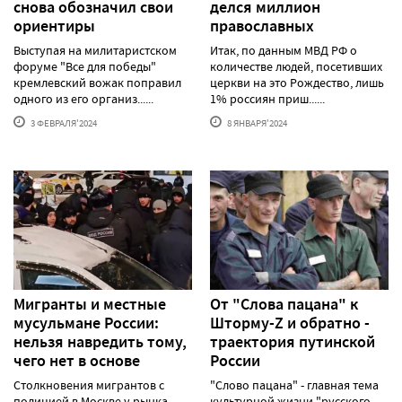
снова обозначил свои
делся миллион
ориентиры
православных
Выступая на милитаристском
Итак, по данным МВД РФ о
форуме "Все для победы"
количестве людей, посетивших
кремлевский вожак поправил
церкви на это Рождество, лишь
одного из его организ......
1% россиян приш......
3 ФЕВРАЛЯ'2024
8 ЯНВАРЯ'2024
Мигранты и местные
От "Слова пацана" к
мусульмане России:
Шторму-Z и обратно -
нельзя навредить тому,
траектория путинской
чего нет в основе
России
Столкновения мигрантов с
"Слово пацана" - главная тема
полицией в Москве у рынка
культурной жизни "русского