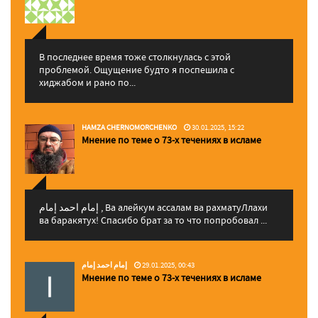
В последнее время тоже столкнулась с этой
проблемой. Ощущение будто я поспешила с
хиджабом и рано по...
HAMZA CHERNOMORCHENKO
30.01.2025, 15:22
Мнение по теме о 73-х течениях в исламе
إمام احمد إمام , Ва алейкум ассалам ва рахматуЛлахи
ва баракятух! Спасибо брат за то что попробовал ...
إمام احمد إمام
29.01.2025, 00:43
Мнение по теме о 73-х течениях в исламе