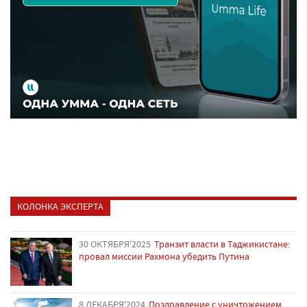
КОЛОНКА ЭКСПЕРТА
30 ОКТЯБРЯ'2025
Транзит власти в Таджикистане:
провал миссии Рахмона убедить Путина
8 ДЕКАБРЯ'2024
Поздравление с уничтожением