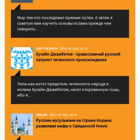
Мир тем кто последовал прямым путем. А затем я
советую вам изучить основы ислама прежде чем
говорить...
АЗЕР ГАСАНЛИ
02.09.2024, 19:12
Хусейн Джамбетов - православный русский
патриот чеченского происхождения
Типы как ентот предатель чеченского народа и
ислама Хусейн Джамбетов, несет откровенную чушь,
ибо я...
ARSLAN
11.06.2024, 02:50
Русские мусульмане на страже Корана:
pазвеивая мифы о Священной Книге