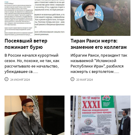
Посеявший ветер
Тиран Раиси мертв:
пожинает бурю
знамение его коллегам
В России начался курортный
Ибрагим Раиси, президент так
сезон. Но, похоже, не так, как
называемой "Исламской
рассчитывало ее начальство,
Республики Иран", разбился
убеждавшее св......
насмерть с вертолетом......
24 ИЮНЯ'2024
20 МАЯ'2024