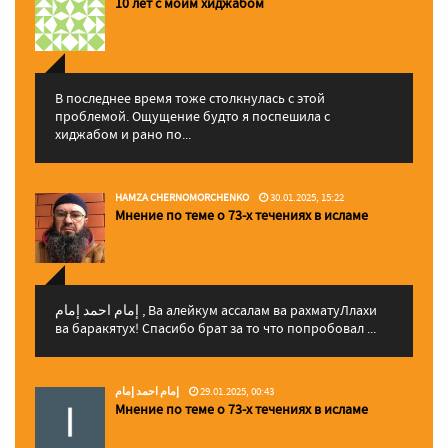
10 лет с моим хиджабом
В последнее время тоже столкнулась с этой
проблемой. Ощущение будто я поспешила с
хиджабом и рано по...
HAMZA CHERNOMORCHENKO
30.01.2025, 15:22
Мнение по теме о 73-х течениях в исламе
إمام احمد إمام , Ва алейкум ассалам ва рахматуЛлахи
ва баракятух! Спасибо брат за то что попробовал ...
إمام احمد إمام
29.01.2025, 00:43
Мнение по теме о 73-х течениях в исламе