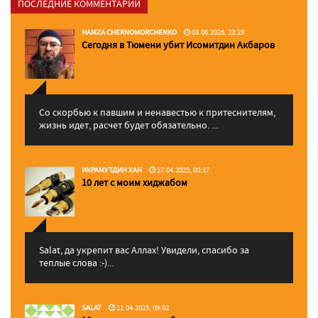
ПОСЛЕДНИЕ КОММЕНТАРИИ
HAMZA CHERNOMORCHENKO
03.06.2026, 23:29
Сегодня в Тюмени убит Исомитдин Акбаров
Со скорбью к павшим и ненавестью к притеснителям,
жизнь идет, расчет будет обязательно. ...
ИКРАМУТДИН ХАН
17.04.2025, 00:27
10 лет с моим хиджабом
Salat, да укрепит вас Аллаx! Увидели, спасибо за
теплые слова :-)...
SALAT
11.04.2025, 09:02