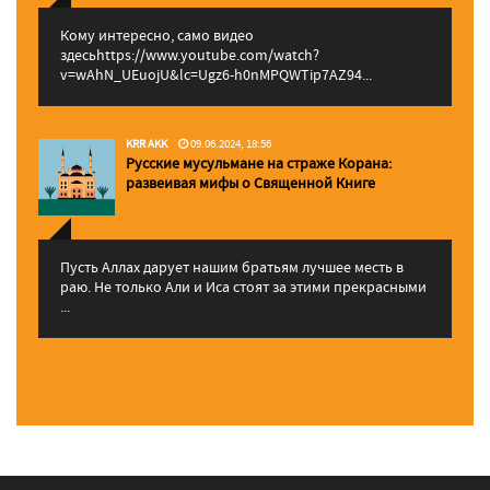
Кому интересно, само видео
здесьhttps://www.youtube.com/watch?
v=wAhN_UEuojU&lc=Ugz6-h0nMPQWTip7AZ94...
KRR AKK
09.06.2024, 18:56
Русские мусульмане на страже Корана:
pазвеивая мифы о Священной Книге
Пусть Аллах дарует нашим братьям лучшее месть в
раю. Не только Али и Иса стоят за этими прекрасными
...