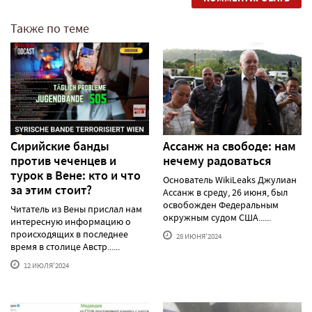
Также по теме
Сирийские банды
Ассанж на свободе: нам
против чеченцев и
нечему радоваться
турок в Вене: кто и что
Основатель WikiLeaks Джулиан
за этим стоит?
Ассанж в среду, 26 июня, был
освобожден Федеральным
Читатель из Вены прислал нам
окружным судом США......
интересную информацию о
происходящих в последнее
28 ИЮНЯ'2024
время в столице Австр......
12 ИЮЛЯ'2024