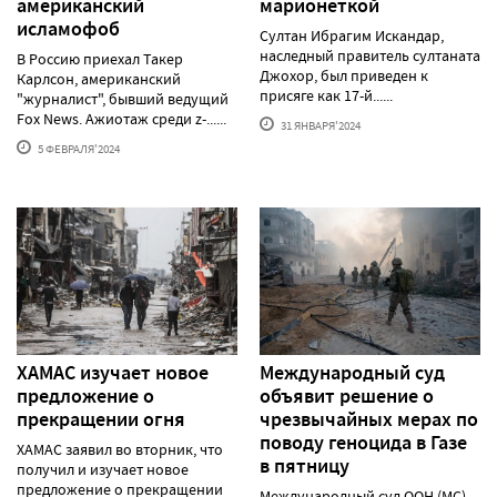
американский
марионеткой
исламофоб
Султан Ибрагим Искандар,
наследный правитель султаната
В Россию приехал Такер
Джохор, был приведен к
Карлсон, американский
присяге как 17-й......
"журналист", бывший ведущий
Fox News. Ажиотаж среди z-......
31 ЯНВАРЯ'2024
5 ФЕВРАЛЯ'2024
ХАМАС изучает новое
Международный суд
предложение о
объявит решение о
прекращении огня
чрезвычайных мерах по
поводу геноцида в Газе
ХАМАС заявил во вторник, что
в пятницу
получил и изучает новое
предложение о прекращении
Международный суд ООН (МС)