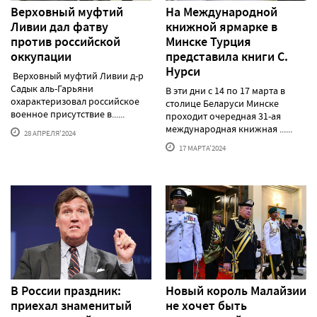
Верховный муфтий
На Международной
Ливии дал фатву
книжной ярмарке в
против российской
Минске Турция
оккупации
представила книги С.
Нурси
Верховный муфтий Ливии д-р
Садык аль-Гарьяни
В эти дни с 14 по 17 марта в
охарактеризовал российское
столице Беларуси Минске
военное присутствие в......
проходит очередная 31-ая
международная книжная ......
28 АПРЕЛЯ'2024
17 МАРТА'2024
В России праздник:
Новый король Малайзии
приехал знаменитый
не хочет быть