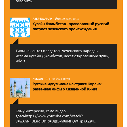
говорить...
АЗЕР ГАСАНЛИ
02.09.2024, 19:12
Хусейн Джамбетов - православный русский
патриот чеченского происхождения
Типы как ентот предатель чеченского народа и
ислама Хусейн Джамбетов, несет откровенную чушь,
ибо я...
ARSLAN
11.06.2024, 02:50
Русские мусульмане на страже Корана:
pазвеивая мифы о Священной Книге
Кому интересно, само видео
здесьhttps://www.youtube.com/watch?
v=wAhN_UEuojU&lc=Ugz6-h0nMPQWTip7AZ94...