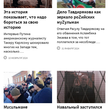
Эта история
Дело Тавдирякова как
показывает, что надо
зеркало роZийских
бороться за свою
муZульман
историю
Отвечая Расулу Тавдирякову на
его обвинения Асламбека
Интервью Путина
Эжаева в том, что тот
американскому журналисту
поплатился за несоблюде......
Такеру Карлсону шокировало
многих на Западе тем,
31 ЯНВАРЯ'2024
насколько......
10 ФЕВРАЛЯ'2024
Мусульмане
Навальный заступился