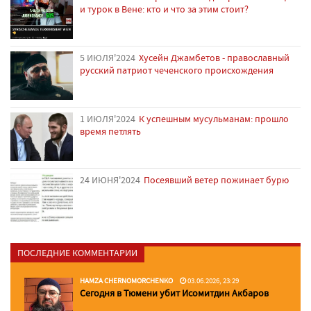
и турок в Вене: кто и что за этим стоит?
5 ИЮЛЯ'2024
Хусейн Джамбетов - православный
русский патриот чеченского происхождения
1 ИЮЛЯ'2024
К успешным мусульманам: прошло
время петлять
24 ИЮНЯ'2024
Посеявший ветер пожинает бурю
ПОСЛЕДНИЕ КОММЕНТАРИИ
HAMZA CHERNOMORCHENKO
03.06.2026, 23:29
Сегодня в Тюмени убит Исомитдин Акбаров