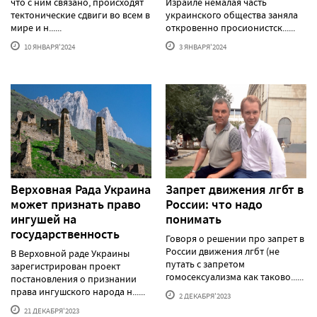
что с ним связано, происходят
Израиле немалая часть
тектонические сдвиги во всем в
украинского общества заняла
мире и н......
откровенно просионистск......
10 ЯНВАРЯ'2024
3 ЯНВАРЯ'2024
Верховная Рада Украина
Запрет движения лгбт в
может признать право
России: что надо
ингушей на
понимать
государственность
Говоря о решении про запрет в
России движения лгбт (не
В Верховной раде Украины
путать с запретом
зарегистрирован проект
гомосексуализма как таково......
постановления о признании
права ингушского народа н......
2 ДЕКАБРЯ'2023
21 ДЕКАБРЯ'2023