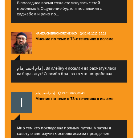
В последнее время тоже столкнулась с этой
проблемой. Ощущение будто я поспешила с
хиджабом и рано по...
HAMZA CHERNOMORCHENKO
30.01.2025, 15:22
Мнение по теме о 73-х течениях в исламе
إمام احمد إمام , Ва алейкум ассалам ва рахматуЛлахи
ва баракятух! Спасибо брат за то что попробовал ...
إمام احمد إمام
29.01.2025, 00:43
Мнение по теме о 73-х течениях в исламе
Мир тем кто последовал прямым путем. А затем я
советую вам изучить основы ислама прежде чем