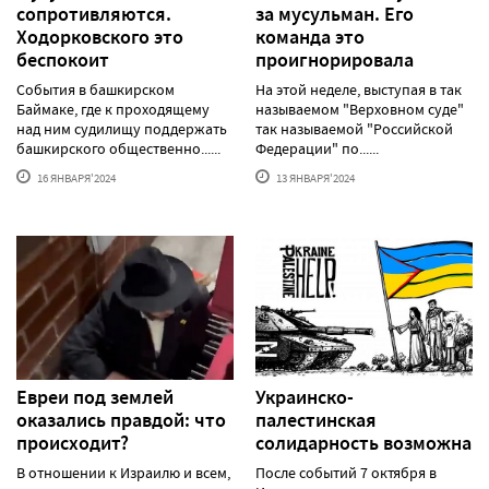
сопротивляются.
за мусульман. Его
Ходорковского это
команда это
беспокоит
проигнорировала
События в башкирском
На этой неделе, выступая в так
Баймаке, где к проходящему
называемом "Верховном суде"
над ним судилищу поддержать
так называемой "Российской
башкирского общественно......
Федерации" по......
16 ЯНВАРЯ'2024
13 ЯНВАРЯ'2024
Евреи под землей
Украинско-
оказались правдой: что
палестинская
происходит?
солидарность возможна
В отношении к Израилю и всем,
После событий 7 октября в