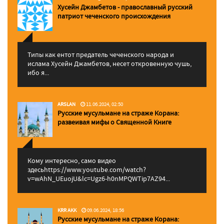
Хусейн Джамбетов - православный русский
патриот чеченского происхождения
Типы как ентот предатель чеченского народа и
ислама Хусейн Джамбетов, несет откровенную чушь,
ибо я...
ARSLAN
11.06.2024, 02:50
Русские мусульмане на страже Корана:
pазвеивая мифы о Священной Книге
Кому интересно, само видео
здесьhttps://www.youtube.com/watch?
v=wAhN_UEuojU&lc=Ugz6-h0nMPQWTip7AZ94...
KRR AKK
09.06.2024, 18:56
Русские мусульмане на страже Корана: