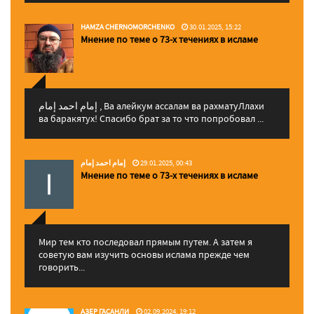
HAMZA CHERNOMORCHENKO
30.01.2025, 15:22
Мнение по теме о 73-х течениях в исламе
إمام احمد إمام , Ва алейкум ассалам ва рахматуЛлахи
ва баракятух! Спасибо брат за то что попробовал ...
إمام احمد إمام
29.01.2025, 00:43
Мнение по теме о 73-х течениях в исламе
Мир тем кто последовал прямым путем. А затем я
советую вам изучить основы ислама прежде чем
говорить...
АЗЕР ГАСАНЛИ
02.09.2024, 19:12