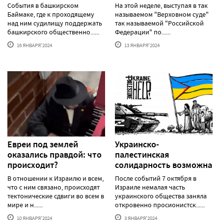
События в башкирском
На этой неделе, выступая в так
Баймаке, где к проходящему
называемом "Верховном суде"
над ним судилищу поддержать
так называемой "Российской
башкирского общественно......
Федерации" по......
16 ЯНВАРЯ'2024
13 ЯНВАРЯ'2024
Евреи под землей
Украинско-
оказались правдой: что
палестинская
происходит?
солидарность возможна
В отношении к Израилю и всем,
После событий 7 октября в
что с ним связано, происходят
Израиле немалая часть
тектонические сдвиги во всем в
украинского общества заняла
мире и н......
откровенно просионистск......
10 ЯНВАРЯ'2024
3 ЯНВАРЯ'2024