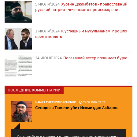
5 ИЮЛЯ'2024
Хусейн Джамбетов - православный
русский патриот чеченского происхождения
1 ИЮЛЯ'2024
К успешным мусульманам: прошло
время петлять
24 ИЮНЯ'2024
Посеявший ветер пожинает бурю
ПОСЛЕДНИЕ КОММЕНТАРИИ
HAMZA CHERNOMORCHENKO
03.06.2026, 23:29
Сегодня в Тюмени убит Исомитдин Акбаров
Со скорбью к павшим и ненавестью к притеснителям,