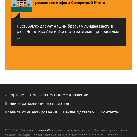
pазвеивая мифы о Священной Книге
Пусть Аллах дарует нашим братьям лучшее месть в
раю. Не только Али и Иса стоят за этими прекрасными
...
О портале
Пользовательское соглашение
Правила размещения материалов
Правила комментирования
Рекламодателям
Контакты
© 2011 - 2026
ГолосИслама.RU
- Политические новости, события и происшествия
в России и мире, новости ислама, от мусульман и для мусульман – всё это