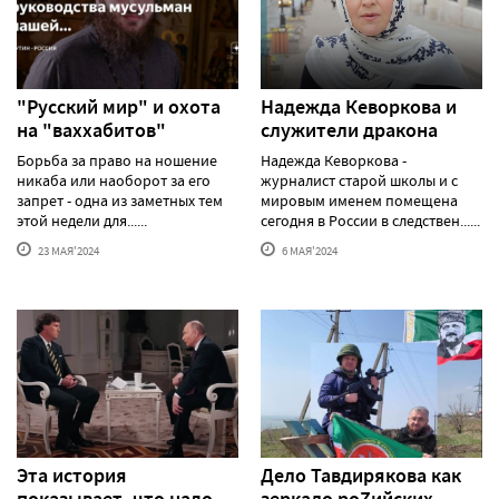
"Русский мир" и охота
Надежда Кеворкова и
на "ваххабитов"
служители дракона
Борьба за право на ношение
Надежда Кеворкова -
никаба или наоборот за его
журналист старой школы и с
запрет - одна из заметных тем
мировым именем помещена
этой недели для......
сегодня в России в следствен......
23 МАЯ'2024
6 МАЯ'2024
Эта история
Дело Тавдирякова как
показывает, что надо
зеркало роZийских