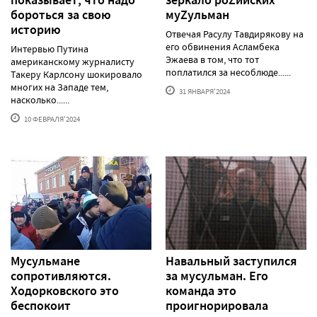
бороться за свою
муZульман
историю
Отвечая Расулу Тавдирякову на
его обвинения Асламбека
Интервью Путина
Эжаева в том, что тот
американскому журналисту
поплатился за несоблюде......
Такеру Карлсону шокировало
многих на Западе тем,
31 ЯНВАРЯ'2024
насколько......
10 ФЕВРАЛЯ'2024
Мусульмане
Навальный заступился
сопротивляются.
за мусульман. Его
Ходорковского это
команда это
беспокоит
проигнорировала