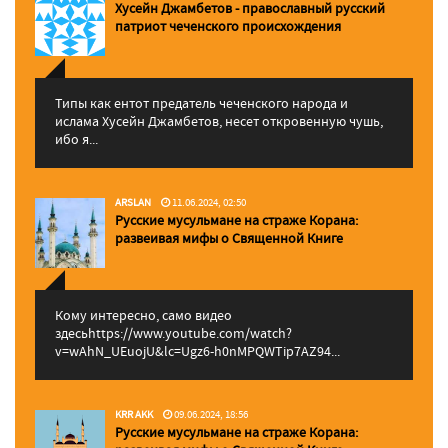
Хусейн Джамбетов - православный русский
патриот чеченского происхождения
Типы как ентот предатель чеченского народа и
ислама Хусейн Джамбетов, несет откровенную чушь,
ибо я...
ARSLAN
11.06.2024, 02:50
Русские мусульмане на страже Корана:
pазвеивая мифы о Священной Книге
Кому интересно, само видео
здесьhttps://www.youtube.com/watch?
v=wAhN_UEuojU&lc=Ugz6-h0nMPQWTip7AZ94...
KRR AKK
09.06.2024, 18:56
Русские мусульмане на страже Корана: