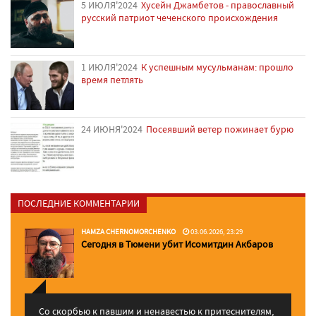
5 ИЮЛЯ'2024
Хусейн Джамбетов - православный
русский патриот чеченского происхождения
1 ИЮЛЯ'2024
К успешным мусульманам: прошло
время петлять
24 ИЮНЯ'2024
Посеявший ветер пожинает бурю
ПОСЛЕДНИЕ КОММЕНТАРИИ
HAMZA CHERNOMORCHENKO
03.06.2026, 23:29
Сегодня в Тюмени убит Исомитдин Акбаров
Со скорбью к павшим и ненавестью к притеснителям,