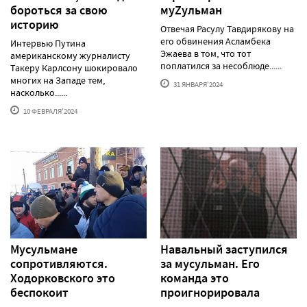
бороться за свою
муZульман
историю
Отвечая Расулу Тавдирякову на
его обвинения Асламбека
Интервью Путина
Эжаева в том, что тот
американскому журналисту
поплатился за несоблюде......
Такеру Карлсону шокировало
многих на Западе тем,
31 ЯНВАРЯ'2024
насколько......
10 ФЕВРАЛЯ'2024
Мусульмане
Навальный заступился
сопротивляются.
за мусульман. Его
Ходорковского это
команда это
беспокоит
проигнорировала