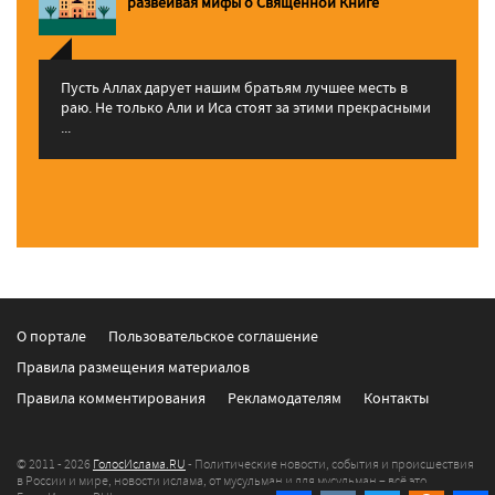
pазвеивая мифы о Священной Книге
Пусть Аллах дарует нашим братьям лучшее месть в
раю. Не только Али и Иса стоят за этими прекрасными
...
О портале
Пользовательское соглашение
Правила размещения материалов
Правила комментирования
Рекламодателям
Контакты
© 2011 - 2026
ГолосИслама.RU
- Политические новости, события и происшествия
в России и мире, новости ислама, от мусульман и для мусульман – всё это