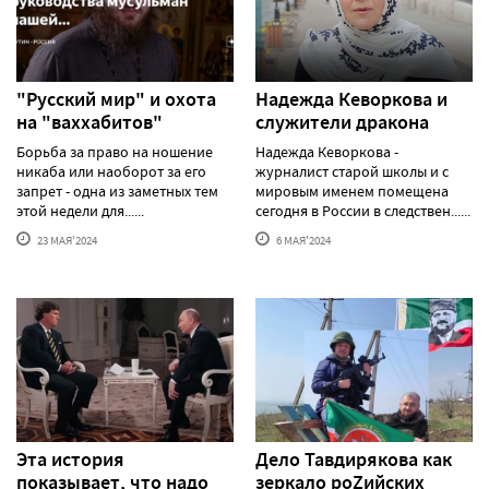
"Русский мир" и охота
Надежда Кеворкова и
на "ваххабитов"
служители дракона
Борьба за право на ношение
Надежда Кеворкова -
никаба или наоборот за его
журналист старой школы и с
запрет - одна из заметных тем
мировым именем помещена
этой недели для......
сегодня в России в следствен......
23 МАЯ'2024
6 МАЯ'2024
Эта история
Дело Тавдирякова как
показывает, что надо
зеркало роZийских