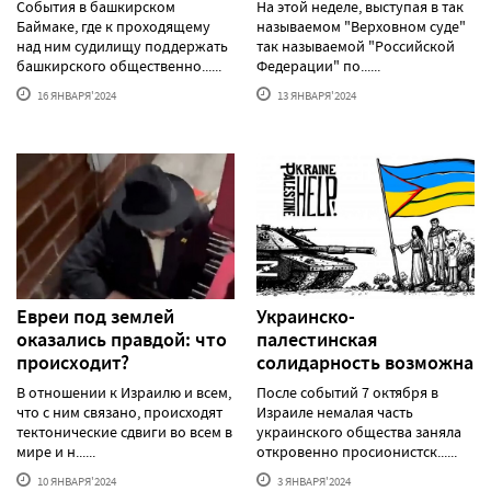
События в башкирском
На этой неделе, выступая в так
Баймаке, где к проходящему
называемом "Верховном суде"
над ним судилищу поддержать
так называемой "Российской
башкирского общественно......
Федерации" по......
16 ЯНВАРЯ'2024
13 ЯНВАРЯ'2024
Евреи под землей
Украинско-
оказались правдой: что
палестинская
происходит?
солидарность возможна
В отношении к Израилю и всем,
После событий 7 октября в
что с ним связано, происходят
Израиле немалая часть
тектонические сдвиги во всем в
украинского общества заняла
мире и н......
откровенно просионистск......
10 ЯНВАРЯ'2024
3 ЯНВАРЯ'2024