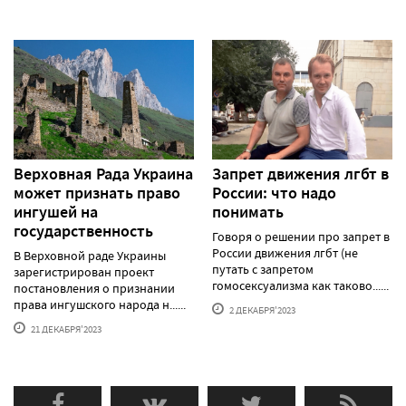
Верховная Рада Украина
Запрет движения лгбт в
может признать право
России: что надо
ингушей на
понимать
государственность
Говоря о решении про запрет в
России движения лгбт (не
В Верховной раде Украины
путать с запретом
зарегистрирован проект
гомосексуализма как таково......
постановления о признании
права ингушского народа н......
2 ДЕКАБРЯ'2023
21 ДЕКАБРЯ'2023