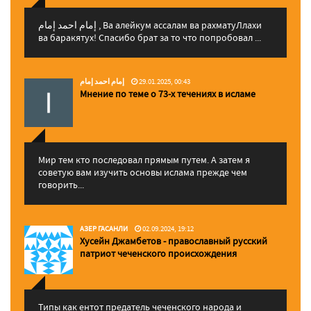
إمام احمد إمام , Ва алейкум ассалам ва рахматуЛлахи
ва баракятух! Спасибо брат за то что попробовал ...
إمام احمد إمام
29.01.2025, 00:43
Мнение по теме о 73-х течениях в исламе
Мир тем кто последовал прямым путем. А затем я
советую вам изучить основы ислама прежде чем
говорить...
АЗЕР ГАСАНЛИ
02.09.2024, 19:12
Хусейн Джамбетов - православный русский
патриот чеченского происхождения
Типы как ентот предатель чеченского народа и