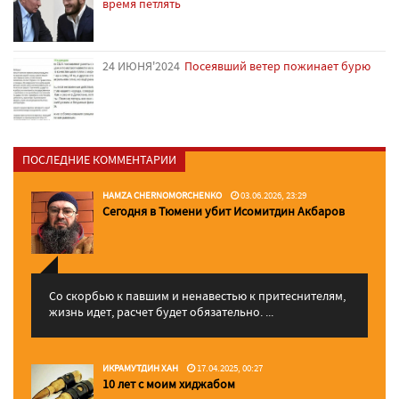
время петлять
24 ИЮНЯ'2024
Посеявший ветер пожинает бурю
ПОСЛЕДНИЕ КОММЕНТАРИИ
HAMZA CHERNOMORCHENKO
03.06.2026, 23:29
Сегодня в Тюмени убит Исомитдин Акбаров
Со скорбью к павшим и ненавестью к притеснителям,
жизнь идет, расчет будет обязательно. ...
ИКРАМУТДИН ХАН
17.04.2025, 00:27
10 лет с моим хиджабом