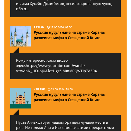
ислама Хусейн Джамбетов, несет откровенную чушь,
ибо я...
ARSLAN
11.06.2024, 02:50
Русские мусульмане на страже Корана:
pазвеивая мифы о Священной Книге
Кому интересно, само видео
здесьhttps://www.youtube.com/watch?
v=wAhN_UEuojU&lc=Ugz6-h0nMPQWTip7AZ94...
KRR AKK
09.06.2024, 18:56
Русские мусульмане на страже Корана:
pазвеивая мифы о Священной Книге
Пусть Аллах дарует нашим братьям лучшее месть в
раю. Не только Али и Иса стоят за этими прекрасными