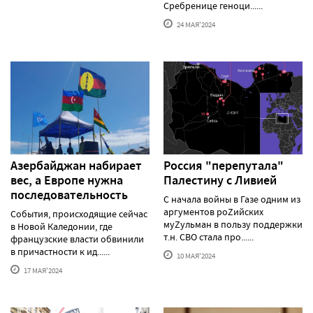
Сребренице геноци......
24 МАЯ'2024
Азербайджан набирает
Россия "перепутала"
вес, а Европе нужна
Палестину с Ливией
последовательность
С начала войны в Газе одним из
аргументов роZийских
События, происходящие сейчас
муZульман в пользу поддержки
в Новой Каледонии, где
т.н. СВО стала про......
французские власти обвинили
в причастности к ид......
10 МАЯ'2024
17 МАЯ'2024