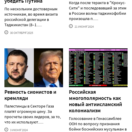
убедить Путина
Когда после теракта в "Крокус-
Сити" и последовавшей за этим
По нескольким достоверным
в России волны таджикофобии
источникам, во время визита
произошла п......
российской делегации в
Таджикистан (8–1......
21 ИЮНЯ'2024
30 ОКТЯБРЯ'2025
Ревность сионистов и
Российская
кремляди
многополярность как
новый антиисламский
Палестинцы в Секторе Газа
колониализм
платят огромную цену. За
просчеты своих лидеров, за то,
Голосование в Генассамблее
что их используют......
ООН по вопросу признания
бойни боснийских мусульман в
3 ИЮНЯ'2024