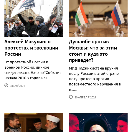
Алексей Макуxин: о
Душанбе против
протестаx и эволюции
Москвы: что за этим
России
стоит и куда это
приведет?
От протестной России к
военной России: личное
МИД Таджикистана вручил
свидетельствоНачало?События
послу России в этой стране
начала 2010-х годов из н......
ноту протеста против
повсеместного нарушения в
3 МАЯ'2024
н......
30 АПРЕЛЯ'2024