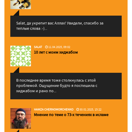
Salat, да укрепит вас Аллаx! Увидели, спасибо за
теплые слова :-)...
SALAT
11.04.2025, 09:02
10 лет с моим хиджабом
В последнее время тоже столкнулась с этой
проблемой. Ощущение будто я поспешила с
хиджабом и рано по...
HAMZA CHERNOMORCHENKO
30.01.2025, 15:22
Мнение по теме о 73-х течениях в исламе