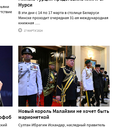
Нурси
рьяни
утствие
В эти дни с 14 по 17 марта в столице Беларуси
Минске проходит очередная 31-ая международная
книжная ......
17 МАРТА'2024
Новый король Малайзии не хочет быть
мофоб
марионеткой
ский
Султан Ибрагим Искандар, наследный правитель