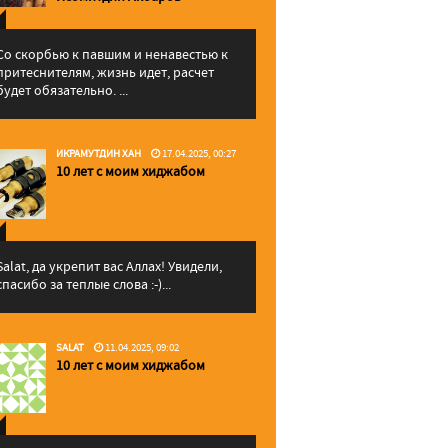
Со скорбью к павшим и ненавестью к
притеснителям, жизнь идет, расчет
будет обязательно. ...
ИКРАМУТДИН ХАН
17.04.2025, 00:27
10 лет с моим хиджабом
Salat, да укрепит вас Аллаx! Увидели,
спасибо за теплые слова :-)...
SALAT
11.04.2025, 09:02
10 лет с моим хиджабом