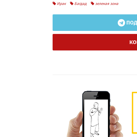
Ирак
Багдад
зеленая зона
ПОД
КО