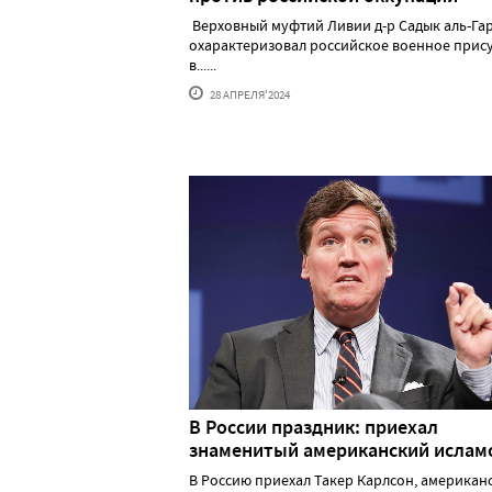
Верховный муфтий Ливии д-р Садык аль-Га
охарактеризовал российское военное прис
в......
28 АПРЕЛЯ'2024
В России праздник: приехал
знаменитый американский исла
В Россию приехал Такер Карлсон, американ