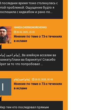
В последнее время тоже столкнулась с
этой проблемой. Ощущение будто я
поспешила с хиджабом и рано по...
HAMZA CHERNOMORCHENKO
30.01.2025, 15:22
Мнение по теме о 73-х течениях
в исламе
إمام احمد إما , Ва алейкум ассалам ва
рахматуЛлахи ва баракятух! Спасибо
брат за то что попробовал ...
إمام احمد إمام
29.01.2025, 00:43
Мнение по теме о 73-х течениях
в исламе
Мир тем кто последовал прямым