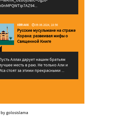
v=wAhN_UEuojU&lc=Ugz6-
h0nMPQWTip7AZ94...
KRR AKK
09.06.2024, 18:56
Русские мусульмане на страже
Корана: pазвеивая мифы о
Священной Книге
Пусть Аллах дарует нашим братьям
лучшее месть в раю. Не только Али и
Иса стоят за этими прекрасными ...
 by golosislama