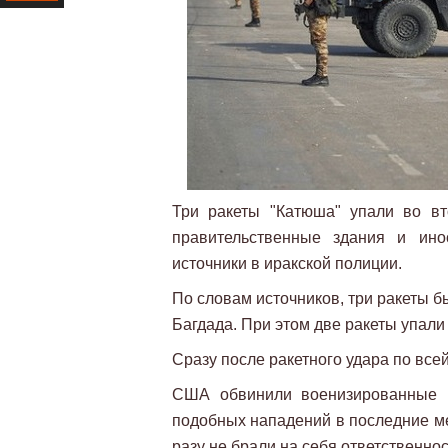
Ресурс
Три ракеты "Катюша" упали во вт
правительственные здания и ино
источники в иракской полиции.
По словам источников, три ракеты 
Багдада. При этом две ракеты упал
Сразу после ракетного удара по все
США обвинили военизированные г
подобных нападений в последние ме
разу не брали на себя ответственнос