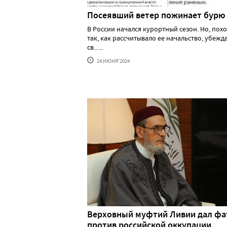
Посеявший ветер пожинает бурю
В России начался курортный сезон. Но, похо
так, как рассчитывало ее начальство, убеж
св......
24 ИЮНЯ'2024
Верховный муфтий Ливии дал фа
против российской оккупации