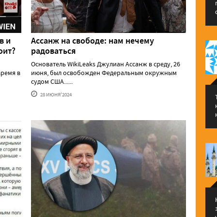
в и
Ассанж на свободе: нам нечему
оит?
радоваться
Основатель WikiLeaks Джулиан Ассанж в среду, 26
ремя в
июня, был освобожден Федеральным окружным
судом США......
28 ИЮНЯ'2024