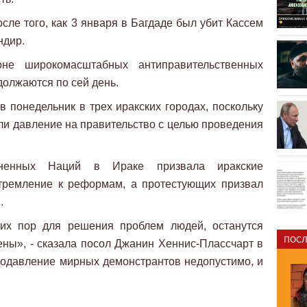
сле того, как 3 января в Багдаде был убит Кассем
ндир.
не широкомасштабных антиправительственных
должаются по сей день.
 понедельник в трех иракских городах, поскольку
ли давление на правительство с целью проведения
иненных Наций в Ираке призвала иракские
стремление к реформам, а протестующих призвал
.
их пор для решения проблем людей, останутся
ПОСЛ
ены», - сказала посол Джанин Хеннис-Плассчарт в
одавление мирных демонстрантов недопустимо, и