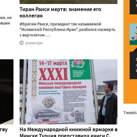
Тиран Раиси мертв: знамение его
коллегам
же, не
давшее
Ибрагим Раиси, президент так называемой
"Исламской Республики Иран", разбился насмерть
с вертолетом......
20 МАЯ'2024
Tweets
тву
На Международной книжной ярмарке в
Минске Турция представила книги С.