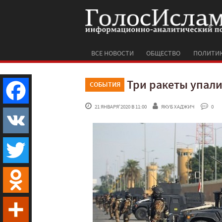
ВСЕ НОВОСТИ
ОБЩЕСТВО
ПОЛИТИ
Три ракеты упали
СОБЫТИЯ
 21 ЯНВАРЯ'2020 В 11:00
ЯКУБ ХАДЖИЧ
 0
Facebook
VK
Twitter
Odnoklassniki