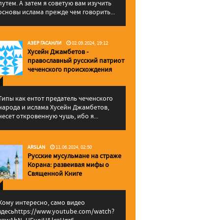
путем. А затем я советую вам изучить
основы ислама прежде чем говорить...
АЗЕР ГАСАНЛИ
02.09.2024, 19:12
Хусейн Джамбетов -
православный русский патриот
чеченского происхождения
Типы как ентот предатель чеченского
народа и ислама Хусейн Джамбетов,
несет откровенную чушь, ибо я...
ARSLAN
11.06.2024, 02:50
Русские мусульмане на страже
Корана: pазвеивая мифы о
Священной Книге
Кому интересно, само видео
здесьhttps://www.youtube.com/watch?