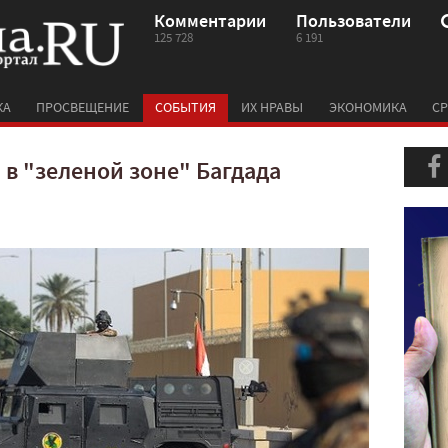
Комментарии
Пользователи
125 728
6 191
КА
ПРОСВЕЩЕНИЕ
СОБЫТИЯ
ИХ НРАВЫ
ЭКОНОМИКА
СР
 в "зеленой зоне" Багдада