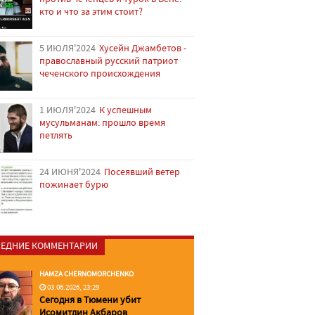
кто и что за этим стоит?
5 ИЮЛЯ'2024
Хусейн Джамбетов -
православный русский патриот
чеченского происхождения
1 ИЮЛЯ'2024
К успешным
мусульманам: прошло время
петлять
24 ИЮНЯ'2024
Посеявший ветер
пожинает бурю
ЕДНИЕ КОММЕНТАРИИ
HAMZA CHERNOMORCHENKO
03.06.2026, 23:29
Сегодня в Тюмени убит
Исомитдин Акбаров