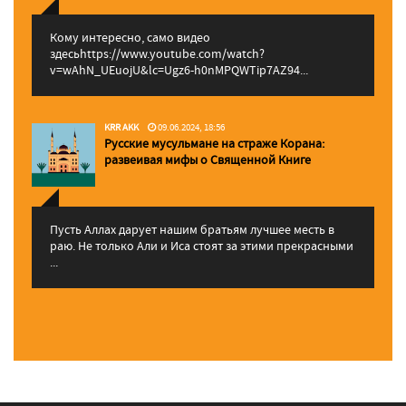
Кому интересно, само видео
здесьhttps://www.youtube.com/watch?
v=wAhN_UEuojU&lc=Ugz6-h0nMPQWTip7AZ94...
KRR AKK
09.06.2024, 18:56
Русские мусульмане на страже Корана:
pазвеивая мифы о Священной Книге
Пусть Аллах дарует нашим братьям лучшее месть в
раю. Не только Али и Иса стоят за этими прекрасными
...