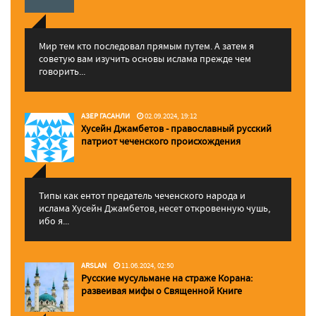
Мир тем кто последовал прямым путем. А затем я
советую вам изучить основы ислама прежде чем
говорить...
АЗЕР ГАСАНЛИ
02.09.2024, 19:12
Хусейн Джамбетов - православный русский
патриот чеченского происхождения
Типы как ентот предатель чеченского народа и
ислама Хусейн Джамбетов, несет откровенную чушь,
ибо я...
ARSLAN
11.06.2024, 02:50
Русские мусульмане на страже Корана:
pазвеивая мифы о Священной Книге