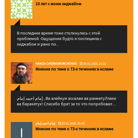
10 лет с моим хиджабом
В последнее время тоже столкнулась с этой
проблемой. Ощущение будто я поспешила с
хиджабом и рано по...
HAMZA CHERNOMORCHENKO
30.01.2025, 15:22
Мнение по теме о 73-х течениях в исламе
إمام احمد إمام , Ва алейкум ассалам ва рахматуЛлахи
ва баракятух! Спасибо брат за то что попробовал ...
إمام احمد إمام
29.01.2025, 00:43
Мнение по теме о 73-х течениях в исламе