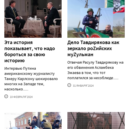
Эта история
Дело Тавдирякова как
показывает, что надо
зеркало роZийских
бороться за свою
муZульман
историю
Отвечая Расулу Тавдирякову на
его обвинения Асламбека
Интервью Путина
Эжаева в том, что тот
американскому журналисту
поплатился за несоблюде......
Такеру Карлсону шокировало
многих на Западе тем,
31 ЯНВАРЯ'2024
насколько......
10 ФЕВРАЛЯ'2024