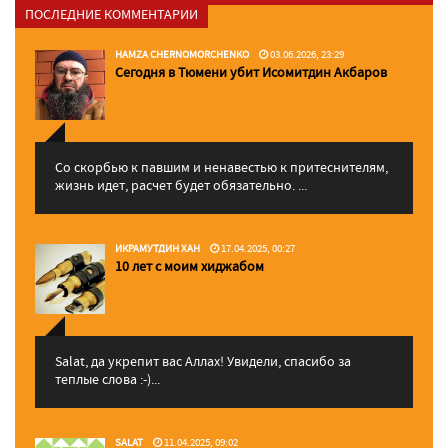
ПОСЛЕДНИЕ КОММЕНТАРИИ
HAMZA CHERNOMORCHENKO
03.06.2026, 23:29
Сегодня в Тюмени убит Исомитдин Акбаров
Со скорбью к павшим и ненавестью к притеснителям,
жизнь идет, расчет будет обязательно. ...
ИКРАМУТДИН ХАН
17.04.2025, 00:27
10 лет с моим хиджабом
Salat, да укрепит вас Аллаx! Увидели, спасибо за
теплые слова :-)...
SALAT
11.04.2025, 09:02