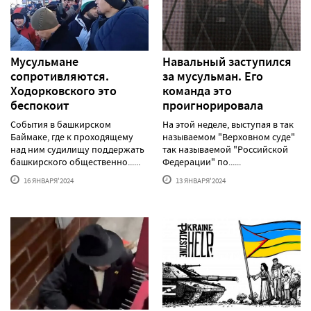
Мусульмане
Навальный заступился
сопротивляются.
за мусульман. Его
Ходорковского это
команда это
беспокоит
проигнорировала
События в башкирском
На этой неделе, выступая в так
Баймаке, где к проходящему
называемом "Верховном суде"
над ним судилищу поддержать
так называемой "Российской
башкирского общественно......
Федерации" по......
16 ЯНВАРЯ'2024
13 ЯНВАРЯ'2024