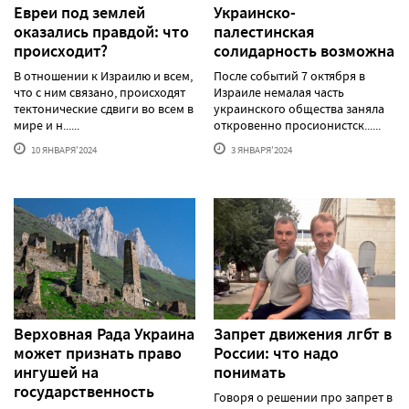
Евреи под землей
Украинско-
оказались правдой: что
палестинская
происходит?
солидарность возможна
В отношении к Израилю и всем,
После событий 7 октября в
что с ним связано, происходят
Израиле немалая часть
тектонические сдвиги во всем в
украинского общества заняла
мире и н......
откровенно просионистск......
10 ЯНВАРЯ'2024
3 ЯНВАРЯ'2024
Верховная Рада Украина
Запрет движения лгбт в
может признать право
России: что надо
ингушей на
понимать
государственность
Говоря о решении про запрет в