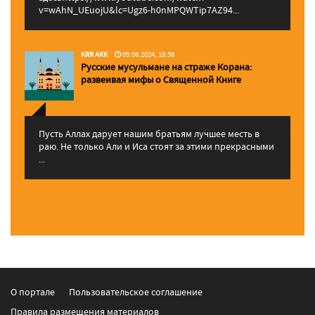
v=wAhN_UEuojU&lc=Ugz6-h0nMPQWTip7AZ94...
KRR AKK
09.06.2024, 18:56
Русские мусульмане на страже Корана:
pазвеивая мифы о Священной Книге
Пусть Аллах дарует нашим братьям лучшее месть в
раю. Не только Али и Иса стоят за этими прекрасными
...
О портале
Пользовательское соглашение
Правила размещения материалов