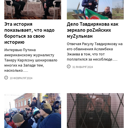
Эта история
Дело Тавдирякова как
показывает, что надо
зеркало роZийских
бороться за свою
муZульман
историю
Отвечая Расулу Тавдирякову на
его обвинения Асламбека
Интервью Путина
Эжаева в том, что тот
американскому журналисту
поплатился за несоблюде......
Такеру Карлсону шокировало
многих на Западе тем,
31 ЯНВАРЯ'2024
насколько......
10 ФЕВРАЛЯ'2024