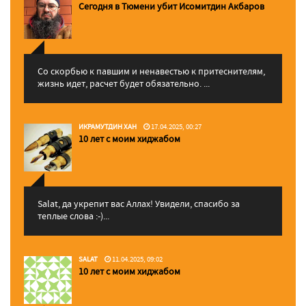
Сегодня в Тюмени убит Исомитдин Акбаров
Со скорбью к павшим и ненавестью к притеснителям,
жизнь идет, расчет будет обязательно. ...
ИКРАМУТДИН ХАН
17.04.2025, 00:27
10 лет с моим хиджабом
Salat, да укрепит вас Аллаx! Увидели, спасибо за
теплые слова :-)...
SALAT
11.04.2025, 09:02
10 лет с моим хиджабом