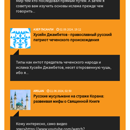
Мир тем кто последовал прямым путем. А затем я
советую вам изучить основы ислама прежде чем
говорить...
АЗЕР ГАСАНЛИ
02.09.2024, 19:12
Хусейн Джамбетов - православный русский
патриот чеченского происхождения
Типы как ентот предатель чеченского народа и
ислама Хусейн Джамбетов, несет откровенную чушь,
ибо я...
ARSLAN
11.06.2024, 02:50
Русские мусульмане на страже Корана:
pазвеивая мифы о Священной Книге
Кому интересно, само видео
здесьhttps://www.youtube.com/watch?