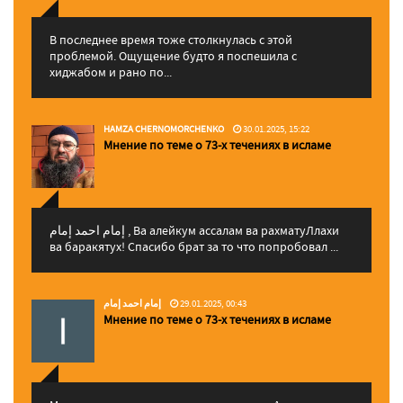
В последнее время тоже столкнулась с этой
проблемой. Ощущение будто я поспешила с
хиджабом и рано по...
HAMZA CHERNOMORCHENKO
30.01.2025, 15:22
Мнение по теме о 73-х течениях в исламе
إمام احمد إمام , Ва алейкум ассалам ва рахматуЛлахи
ва баракятух! Спасибо брат за то что попробовал ...
إمام احمد إمام
29.01.2025, 00:43
Мнение по теме о 73-х течениях в исламе