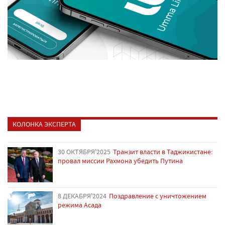
КОЛОНКА ЭКСПЕРТА
30 ОКТЯБРЯ'2025
Транзит власти в Таджикистане:
провал миссии Рахмона убедить Путина
8 ДЕКАБРЯ'2024
Поздравление с уничтожением
режима Асада