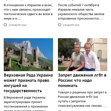
В отношении к Израилю и всем,
После событий 7 октября в
что с ним связано, происходят
Израиле немалая часть
тектонические сдвиги во всем в
украинского общества заняла
мире и н......
откровенно просионистск......
10 ЯНВАРЯ'2024
3 ЯНВАРЯ'2024
Верховная Рада Украина
Запрет движения лгбт в
может признать право
России: что надо
ингушей на
понимать
государственность
Говоря о решении про запрет в
России движения лгбт (не
В Верховной раде Украины
путать с запретом
зарегистрирован проект
гомосексуализма как таково......
постановления о признании
права ингушского народа н......