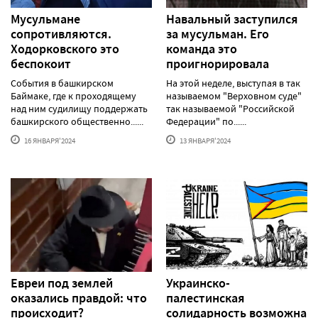
Мусульмане
Навальный заступился
сопротивляются.
за мусульман. Его
Ходорковского это
команда это
беспокоит
проигнорировала
События в башкирском
На этой неделе, выступая в так
Баймаке, где к проходящему
называемом "Верховном суде"
над ним судилищу поддержать
так называемой "Российской
башкирского общественно......
Федерации" по......
16 ЯНВАРЯ'2024
13 ЯНВАРЯ'2024
Евреи под землей
Украинско-
оказались правдой: что
палестинская
происходит?
солидарность возможна