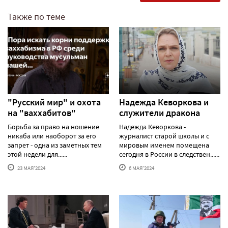
Также по теме
"Русский мир" и охота
Надежда Кеворкова и
на "ваххабитов"
служители дракона
Борьба за право на ношение
Надежда Кеворкова -
никаба или наоборот за его
журналист старой школы и с
запрет - одна из заметных тем
мировым именем помещена
этой недели для......
сегодня в России в следствен......
23 МАЯ'2024
6 МАЯ'2024