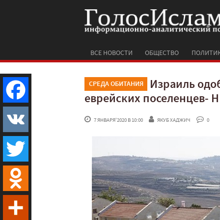
ВСЕ НОВОСТИ
ОБЩЕСТВО
ПОЛИТИ
Израиль одо
СРЕДА ОБИТАНИЯ
еврейских поселенцев- 
Facebook
 7 ЯНВАРЯ'2020 В 10:00
ЯКУБ ХАДЖИЧ
 0
VK
Twitter
Odnoklassniki