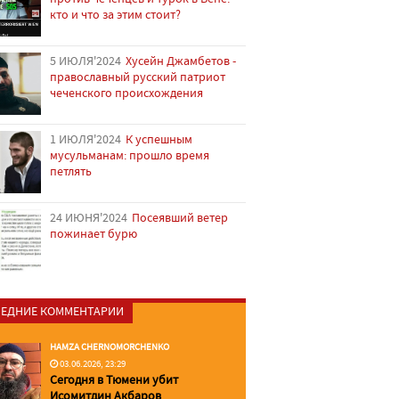
кто и что за этим стоит?
5 ИЮЛЯ'2024
Хусейн Джамбетов -
православный русский патриот
чеченского происхождения
1 ИЮЛЯ'2024
К успешным
мусульманам: прошло время
петлять
24 ИЮНЯ'2024
Посеявший ветер
пожинает бурю
ЕДНИЕ КОММЕНТАРИИ
HAMZA CHERNOMORCHENKO
03.06.2026, 23:29
Сегодня в Тюмени убит
Исомитдин Акбаров