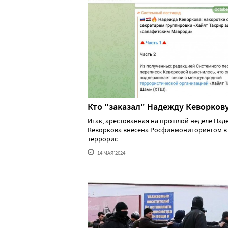
Кто "заказал" Надежду Кеворков
Итак, арестованная на прошлой неделе Над
Кеворкова внесена Росфинмониторингом в
террорис......
14 МАЯ'2024