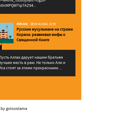
v=wAhN_UEuojU&lc=Ugz6-
h0nMPQWTip7AZ94...
KRR AKK
09.06.2024, 18:56
Русские мусульмане на страже
Корана: pазвеивая мифы о
Священной Книге
Пусть Аллах дарует нашим братьям
лучшее месть в раю. Не только Али и
Иса стоят за этими прекрасными ...
 by golosislama