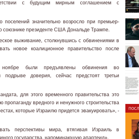
ветствии с будущим мирным соглашением с
о поселений значительно возросло при премьер-
го союзнике президенте США Дональде Трампе.
ческое выживание, столкнувшись с обвинениями в
ать новое коалиционное правительство после
в ноябре были предъявлены обвинения во
и подрыве доверия, сейчас предстоят третьи
андата, для этого временного правительства это
ю пропаганду вредного и ненужного строительства
ПОСЛ
естах, которые Израилю придется эвакуировать», -
овать перспективы мира, втягивая Израиль в
иного государства, напоминающую апартеид».