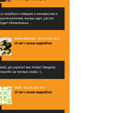
Со скорбью к павшим и ненавестью к
притеснителям, жизнь идет, расчет
будет обязательно. ...
ИКРАМУТДИН ХАН
17.04.2025, 00:27
10 лет с моим хиджабом
Salat, да укрепит вас Аллаx! Увидели,
спасибо за теплые слова :-)...
SALAT
11.04.2025, 09:02
10 лет с моим хиджабом