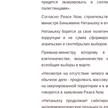
придется эвакуировать в соот
палестинцами».
Согласно Peace Now, строительств
министре Биньямине Нетаньяху и е
Нетаньяху борется за свое полити
коррупции и не сумев сформиров
апрельских и сентябрьских выборов.
Премьер-министру, которому 
взяточничестве, мошенничестве 
всеобщие выборы в марте.
«Несмотря на отсутствие четкого м
обычное дело - продолжать массову
на оккупированной территории и в м
говорится в заявлении Peace Now.
«Нетаньяху продолжает саботир
антидемократическую реальность ед