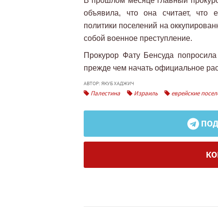
В прошлом месяце главный прокуро
объявила, что она считает, что 
политики поселений на оккупирован
собой военное преступление.
Прокурор Фату Бенсуда попросила
прежде чем начать официальное ра
АВТОР: ЯКУБ ХАДЖИЧ
Палестина
Израиль
еврейские посел
ПОД
КО