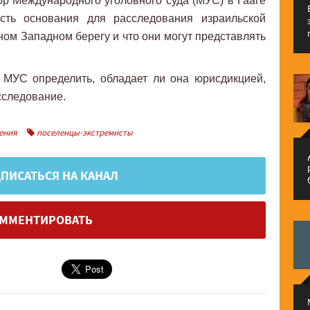
р Международного уголовного суда (МУС) в Гааге
есть основания для расследования израильской
ном Западном берегу и что они могут представлять
 МУС определить, обладает ли она юрисдикцией,
сследование.
ения
поселенцы-экстремисты
م
ПИСАТЬСЯ НА КАНАЛ
ММЕНТИРОВАТЬ