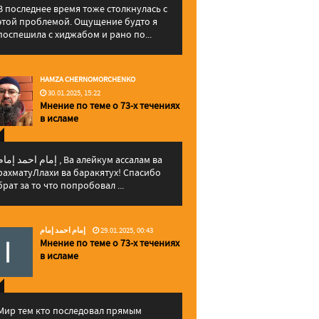
В последнее время тоже столкнулась с
этой проблемой. Ощущение будто я
поспешила с хиджабом и рано по...
HAMZA CHERNOMORCHENKO
30.01.2025, 15:22
Мнение по теме о 73-х течениях
в исламе
إمام احمد إما , Ва алейкум ассалам ва
рахматуЛлахи ва баракятух! Спасибо
брат за то что попробовал ...
إمام احمد إمام
29.01.2025, 00:43
Мнение по теме о 73-х течениях
в исламе
Мир тем кто последовал прямым