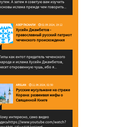
путем. А затем я советую вам изучить
основы ислама прежде чем говорить...
АЗЕР ГАСАНЛИ
02.09.2024, 19:12
Хусейн Джамбетов -
православный русский патриот
чеченского происхождения
Типы как ентот предатель чеченского
народа и ислама Хусейн Джамбетов,
несет откровенную чушь, ибо я...
ARSLAN
11.06.2024, 02:50
Русские мусульмане на страже
Корана: pазвеивая мифы о
Священной Книге
Кому интересно, само видео
здесьhttps://www.youtube.com/watch?