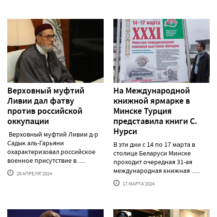
Верховный муфтий
На Международной
Ливии дал фатву
книжной ярмарке в
против российской
Минске Турция
оккупации
представила книги С.
Нурси
Верховный муфтий Ливии д-р
Садык аль-Гарьяни
В эти дни с 14 по 17 марта в
охарактеризовал российское
столице Беларуси Минске
военное присутствие в......
проходит очередная 31-ая
международная книжная ......
28 АПРЕЛЯ'2024
17 МАРТА'2024