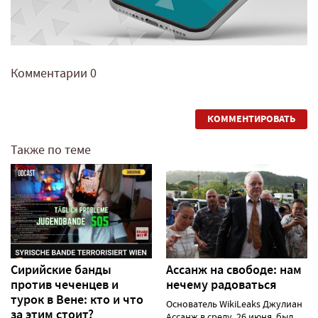
Комментарии
0
КОММЕНТИРОВАТЬ
Также по теме
Сирийские банды
Ассанж на свободе: нам
против чеченцев и
нечему радоваться
турок в Вене: кто и что
Основатель WikiLeaks Джулиан
за этим стоит?
Ассанж в среду, 26 июня, был