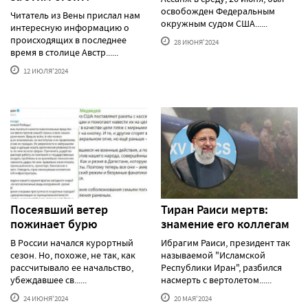
освобожден Федеральным
Читатель из Вены прислал нам
окружным судом США......
интересную информацию о
происходящих в последнее
28 ИЮНЯ'2024
время в столице Австр......
12 ИЮЛЯ'2024
Посеявший ветер
Тиран Раиси мертв:
пожинает бурю
знамение его коллегам
В России начался курортный
Ибрагим Раиси, президент так
сезон. Но, похоже, не так, как
называемой "Исламской
рассчитывало ее начальство,
Республики Иран", разбился
убеждавшее св......
насмерть с вертолетом......
24 ИЮНЯ'2024
20 МАЯ'2024