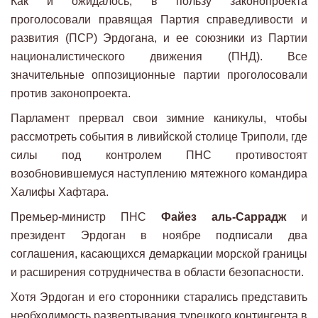
Как и ожидалось, в пользу законопроекта
проголосовали правящая Партия справедливости и
развития (ПСР) Эрдогана, и ее союзники из Партии
националистического движения (ПНД). Все
значительные оппозиционные партии проголосовали
против законопроекта.
Парламент прервал свои зимние каникулы, чтобы
рассмотреть события в ливийской столице Триполи, где
силы под контролем ПНС противостоят
возобновившемуся наступлению мятежного командира
Халифы Хафтара.
Премьер-министр ПНС
Файез аль-Саррадж
и
президент Эрдоган в ноябре подписали два
соглашения, касающихся демаркации морской границы
и расширения сотрудничества в области безопасности.
Хотя Эрдоган и его сторонники старались представить
необходимость развертывания турецкого контингента в