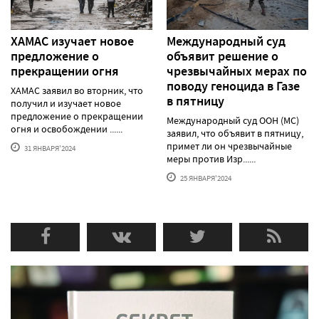
ХАМАС изучает новое
Международный суд
предложение о
объявит решение о
прекращении огня
чрезвычайных мерах по
поводу геноцида в Газе
ХАМАС заявил во вторник, что
в пятницу
получил и изучает новое
предложение о прекращении
Международный суд ООН (МС)
огня и освобождении ......
заявил, что объявит в пятницу,
примет ли он чрезвычайные
31 ЯНВАРЯ'2024
меры против Изр......
25 ЯНВАРЯ'2024