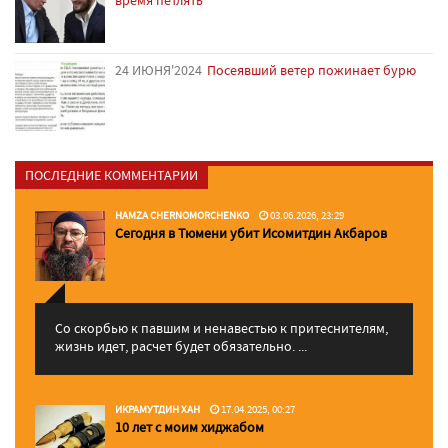
24 ИЮНЯ'2024
Посеявший ветер пожинает бурю
ПОСЛЕДНИЕ КОММЕНТАРИИ
HAMZA CHERNOMORCHENKO
03.06.2026, 23:29
Сегодня в Тюмени убит Исомитдин Акбаров
Со скорбью к павшим и ненавестью к притеснителям,
жизнь идет, расчет будет обязательно. ...
ИКРАМУТДИН ХАН
17.04.2025, 00:27
10 лет с моим хиджабом