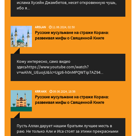
ислама Хусейн Джамбетов, несет откровенную чушь,
ибо я...
ARSLAN
11.06.2024, 02:50
Русские мусульмане на страже Корана:
pазвеивая мифы о Священной Книге
Кому интересно, само видео
здесьhttps://www.youtube.com/watch?
v=wAhN_UEuojU&lc=Ugz6-h0nMPQWTip7AZ94...
KRR AKK
09.06.2024, 18:56
Русские мусульмане на страже Корана:
pазвеивая мифы о Священной Книге
Пусть Аллах дарует нашим братьям лучшее месть в
раю. Не только Али и Иса стоят за этими прекрасными