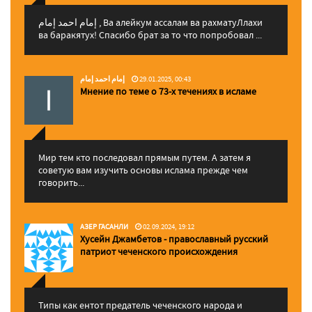
إمام احمد إمام , Ва алейкум ассалам ва рахматуЛлахи
ва баракятух! Спасибо брат за то что попробовал ...
إمام احمد إمام
29.01.2025, 00:43
Мнение по теме о 73-х течениях в исламе
Мир тем кто последовал прямым путем. А затем я
советую вам изучить основы ислама прежде чем
говорить...
АЗЕР ГАСАНЛИ
02.09.2024, 19:12
Хусейн Джамбетов - православный русский
патриот чеченского происхождения
Типы как ентот предатель чеченского народа и