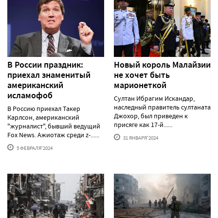
В России праздник:
Новый король Малайзии
приехал знаменитый
не хочет быть
американский
марионеткой
исламофоб
Султан Ибрагим Искандар,
наследный правитель султаната
В Россию приехал Такер
Джохор, был приведен к
Карлсон, американский
присяге как 17-й......
"журналист", бывший ведущий
Fox News. Ажиотаж среди z-......
31 ЯНВАРЯ'2024
5 ФЕВРАЛЯ'2024