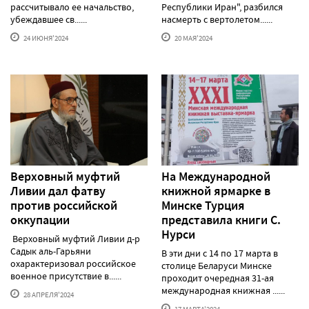
рассчитывало ее начальство,
Республики Иран", разбился
убеждавшее св......
насмерть с вертолетом......
24 ИЮНЯ'2024
20 МАЯ'2024
Верховный муфтий
На Международной
Ливии дал фатву
книжной ярмарке в
против российской
Минске Турция
оккупации
представила книги С.
Нурси
Верховный муфтий Ливии д-р
Садык аль-Гарьяни
В эти дни с 14 по 17 марта в
охарактеризовал российское
столице Беларуси Минске
военное присутствие в......
проходит очередная 31-ая
международная книжная ......
28 АПРЕЛЯ'2024