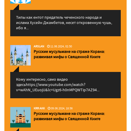
Типы как ентот предатель чеченского народа и
ислама Хусейн Джамбетов, несет откровенную чушь,
ибо я...
ARSLAN
11.06.2024, 02:50
Русские мусульмане на страже Корана:
pазвеивая мифы о Священной Книге
Кому интересно, само видео
здесьhttps://www.youtube.com/watch?
v=wAhN_UEuojU&lc=Ugz6-h0nMPQWTip7AZ94...
KRR AKK
09.06.2024, 18:56
Русские мусульмане на страже Корана:
pазвеивая мифы о Священной Книге