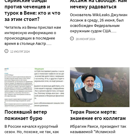
Сирийские банды
Ассанж на свободе: нам
против чеченцев и
нечему радоваться
турок в Вене: кто и что
Основатель WikiLeaks Джулиан
за этим стоит?
Ассанж в среду, 26 июня, был
освобожден Федеральным
Читатель из Вены прислал нам
окружным судом США......
интересную информацию о
происходящих в последнее
28 ИЮНЯ'2024
время в столице Австр......
12 ИЮЛЯ'2024
Посеявший ветер
Тиран Раиси мертв:
пожинает бурю
знамение его коллегам
В России начался курортный
Ибрагим Раиси, президент так
сезон. Но, похоже, не так, как
называемой "Исламской