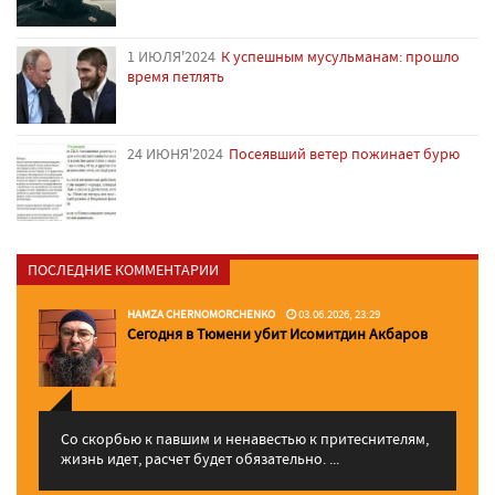
1 ИЮЛЯ'2024
К успешным мусульманам: прошло
время петлять
24 ИЮНЯ'2024
Посеявший ветер пожинает бурю
ПОСЛЕДНИЕ КОММЕНТАРИИ
HAMZA CHERNOMORCHENKO
03.06.2026, 23:29
Сегодня в Тюмени убит Исомитдин Акбаров
Со скорбью к павшим и ненавестью к притеснителям,
жизнь идет, расчет будет обязательно. ...