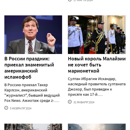
17 МАРТА'2024
В России праздник:
Новый король Малайзии
приехал знаменитый
не хочет быть
американский
марионеткой
исламофоб
Султан Ибрагим Искандар,
наследный правитель султаната
В Россию приехал Такер
Джохор, был приведен к
Карлсон, американский
присяге как 17-й......
"журналист", бывший ведущий
Fox News. Ажиотаж среди z-......
31 ЯНВАРЯ'2024
5 ФЕВРАЛЯ'2024