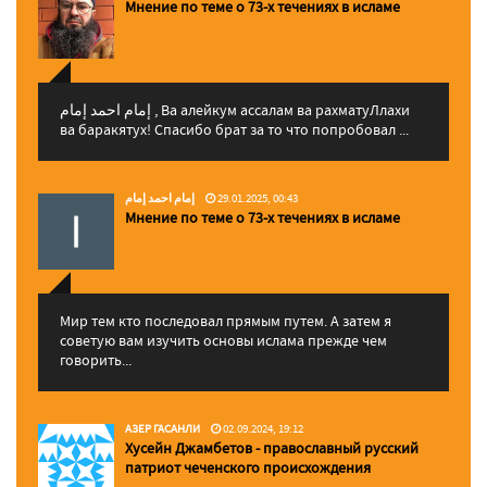
Мнение по теме о 73-х течениях в исламе
إمام احمد إمام , Ва алейкум ассалам ва рахматуЛлахи
ва баракятух! Спасибо брат за то что попробовал ...
إمام احمد إمام
29.01.2025, 00:43
Мнение по теме о 73-х течениях в исламе
Мир тем кто последовал прямым путем. А затем я
советую вам изучить основы ислама прежде чем
говорить...
АЗЕР ГАСАНЛИ
02.09.2024, 19:12
Хусейн Джамбетов - православный русский
патриот чеченского происхождения