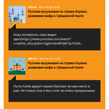
ARSLAN
11.06.2024, 02:50
Русские мусульмане на страже Корана:
pазвеивая мифы о Священной Книге
Кому интересно, само видео
здесьhttps://www.youtube.com/watch?
v=wAhN_UEuojU&lc=Ugz6-h0nMPQWTip7AZ94...
KRR AKK
09.06.2024, 18:56
Русские мусульмане на страже Корана:
pазвеивая мифы о Священной Книге
Пусть Аллах дарует нашим братьям лучшее месть в
раю. Не только Али и Иса стоят за этими прекрасными
...