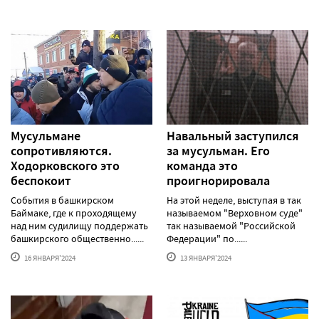
Мусульмане
Навальный заступился
сопротивляются.
за мусульман. Его
Ходорковского это
команда это
беспокоит
проигнорировала
События в башкирском
На этой неделе, выступая в так
Баймаке, где к проходящему
называемом "Верховном суде"
над ним судилищу поддержать
так называемой "Российской
башкирского общественно......
Федерации" по......
16 ЯНВАРЯ'2024
13 ЯНВАРЯ'2024