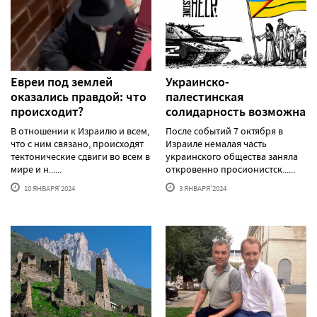
Евреи под землей
Украинско-
оказались правдой: что
палестинская
происходит?
солидарность возможна
В отношении к Израилю и всем,
После событий 7 октября в
что с ним связано, происходят
Израиле немалая часть
тектонические сдвиги во всем в
украинского общества заняла
мире и н......
откровенно просионистск......
10 ЯНВАРЯ'2024
3 ЯНВАРЯ'2024