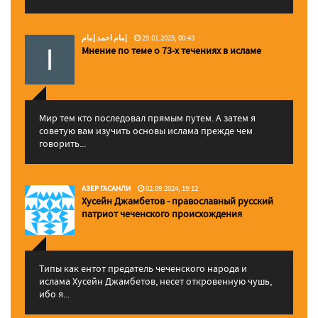
إمام احمد إمام
29.01.2025, 00:43
Мнение по теме о 73-х течениях в исламе
Мир тем кто последовал прямым путем. А затем я
советую вам изучить основы ислама прежде чем
говорить...
АЗЕР ГАСАНЛИ
02.09.2024, 19:12
Хусейн Джамбетов - православный русский
патриот чеченского происхождения
Типы как ентот предатель чеченского народа и
ислама Хусейн Джамбетов, несет откровенную чушь,
ибо я...