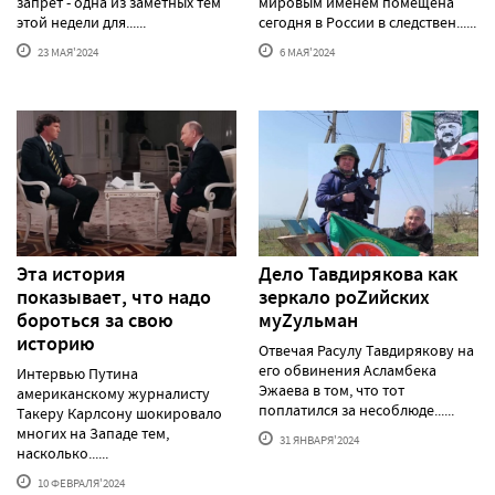
запрет - одна из заметных тем
мировым именем помещена
этой недели для......
сегодня в России в следствен......
23 МАЯ'2024
6 МАЯ'2024
Эта история
Дело Тавдирякова как
показывает, что надо
зеркало роZийских
бороться за свою
муZульман
историю
Отвечая Расулу Тавдирякову на
его обвинения Асламбека
Интервью Путина
Эжаева в том, что тот
американскому журналисту
поплатился за несоблюде......
Такеру Карлсону шокировало
многих на Западе тем,
31 ЯНВАРЯ'2024
насколько......
10 ФЕВРАЛЯ'2024