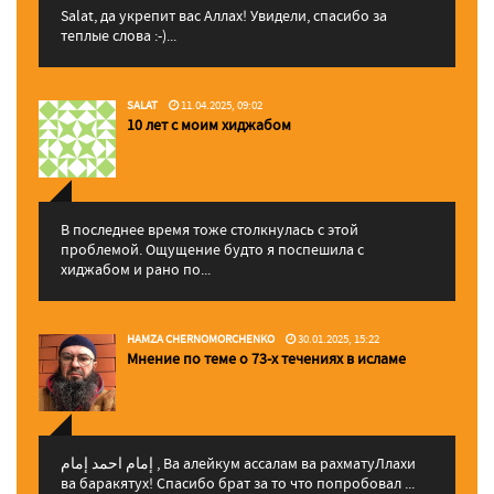
Salat, да укрепит вас Аллаx! Увидели, спасибо за
теплые слова :-)...
SALAT
11.04.2025, 09:02
10 лет с моим хиджабом
В последнее время тоже столкнулась с этой
проблемой. Ощущение будто я поспешила с
хиджабом и рано по...
HAMZA CHERNOMORCHENKO
30.01.2025, 15:22
Мнение по теме о 73-х течениях в исламе
إمام احمد إمام , Ва алейкум ассалам ва рахматуЛлахи
ва баракятух! Спасибо брат за то что попробовал ...