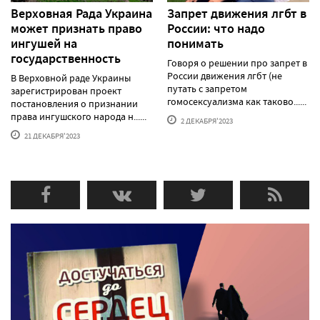
Верховная Рада Украина
Запрет движения лгбт в
может признать право
России: что надо
ингушей на
понимать
государственность
Говоря о решении про запрет в
России движения лгбт (не
В Верховной раде Украины
путать с запретом
зарегистрирован проект
гомосексуализма как таково......
постановления о признании
права ингушского народа н......
2 ДЕКАБРЯ'2023
21 ДЕКАБРЯ'2023