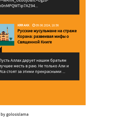
v=wAhN_UEuojU&lc=Ugz6-
h0nMPQWTip7AZ94...
KRR AKK
09.06.2024, 18:56
Русские мусульмане на страже
Корана: pазвеивая мифы о
Священной Книге
Пусть Аллах дарует нашим братьям
лучшее месть в раю. Не только Али и
Иса стоят за этими прекрасными ...
 by golosislama