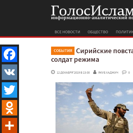
ВСЕ НОВОСТИ
ОБЩЕСТВО
ПОЛИТИ
Сирийские повст
СОБЫТИЯ
солдат режима
Facebook
 12 ДЕКАБРЯ'2019 В 13:00
ЯКУБ ХАДЖИЧ
 0
VK
Twitter
Odnoklassniki