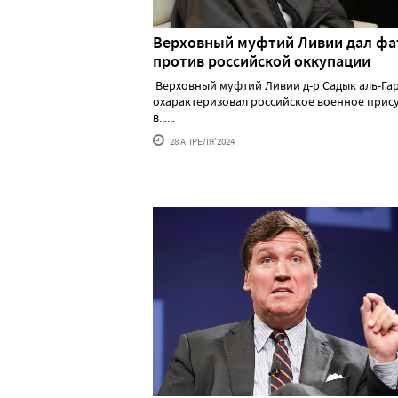
Верховный муфтий Ливии дал фа
против российской оккупации
Верховный муфтий Ливии д-р Садык аль-Га
охарактеризовал российское военное прис
в......
28 АПРЕЛЯ'2024