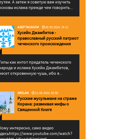
путем. А затем я советую вам изучить
основы ислама прежде чем говорить...
АЗЕР ГАСАНЛИ
02.09.2024, 19:12
Хусейн Джамбетов -
православный русский патриот
чеченского происхождения
Типы как ентот предатель чеченского
народа и ислама Хусейн Джамбетов,
несет откровенную чушь, ибо я...
ARSLAN
11.06.2024, 02:50
Русские мусульмане на страже
Корана: pазвеивая мифы о
Священной Книге
Кому интересно, само видео
здесьhttps://www.youtube.com/watch?