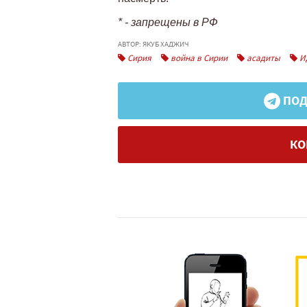
* - запрещены в РФ
АВТОР: ЯКУБ ХАДЖИЧ
Сирия
война в Сирии
асадиты
И
ПОД
КО