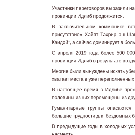
Участники переговоров выразили на
провинции Идлиб продолжится.
В заключительном коммюнике вст
присутствие» Хайят Тахрир аш-Ша
Каидой*, а сейчас доминирует в бол
С апреля 2019 года более 500 00
провинции Идлиб в результате возд
Многие были вынуждены искать убеж
хватает места в уже переполненных
В настоящее время в Идлибе прож
половины из них перемещены из дру
Гуманитарные группы опасаются,
большие трудности для бездомных б
В предыдущие годы в холодных усл
насмерть.