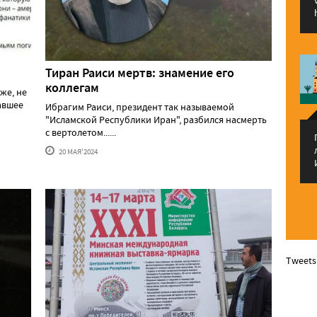
Тиран Раиси мертв: знамение его
коллегам
же, не
давшее
Ибрагим Раиси, президент так называемой
"Исламской Республики Иран", разбился насмерть
с вертолетом......
20 МАЯ'2024
Tweets