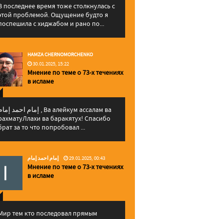
В последнее время тоже столкнулась с
этой проблемой. Ощущение будто я
поспешила с хиджабом и рано по...
HAMZA CHERNOMORCHENKO
30.01.2025, 15:22
Мнение по теме о 73-х течениях
в исламе
إمام احمد إما , Ва алейкум ассалам ва
рахматуЛлахи ва баракятух! Спасибо
брат за то что попробовал ...
إمام احمد إمام
29.01.2025, 00:43
Мнение по теме о 73-х течениях
в исламе
Мир тем кто последовал прямым