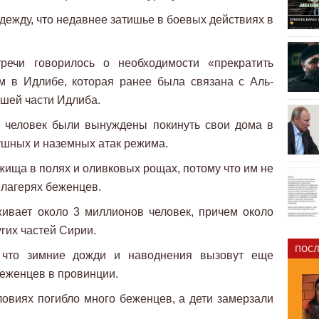
дежду, что недавнее затишье в боевых действиях в
речи говорилось о необходимости «прекратить
м в Идлибе, которая ранее была связана с Аль-
ьшей части Идлиба.
0 человек были вынуждены покинуть свои дома в
ушных и наземных атак режима.
ища в полях и оливковых рощах, потому что им не
 лагерях беженцев.
ивает около 3 миллионов человек, причем около
гих частей Сирии.
ПОСЛ
 что зимние дожди и наводнения вызовут еще
еженцев в провинции.
овиях погибло много беженцев, а дети замерзали