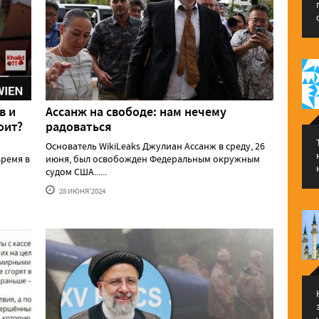
в и
Ассанж на свободе: нам нечему
оит?
радоваться
Основатель WikiLeaks Джулиан Ассанж в среду, 26
ремя в
июня, был освобожден Федеральным окружным
судом США......
28 ИЮНЯ'2024