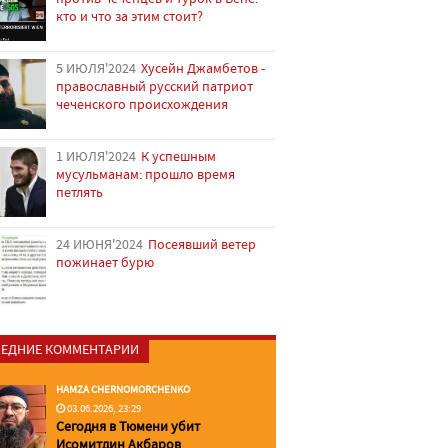
кто и что за этим стоит?
5 ИЮЛЯ'2024
Хусейн Джамбетов -
православный русский патриот
чеченского происхождения
1 ИЮЛЯ'2024
К успешным
мусульманам: прошло время
петлять
24 ИЮНЯ'2024
Посеявший ветер
пожинает бурю
ЕДНИЕ КОММЕНТАРИИ
HAMZA CHERNOMORCHENKO
03.06.2026, 23:29
Сегодня в Тюмени убит
Исомитдин Акбаров