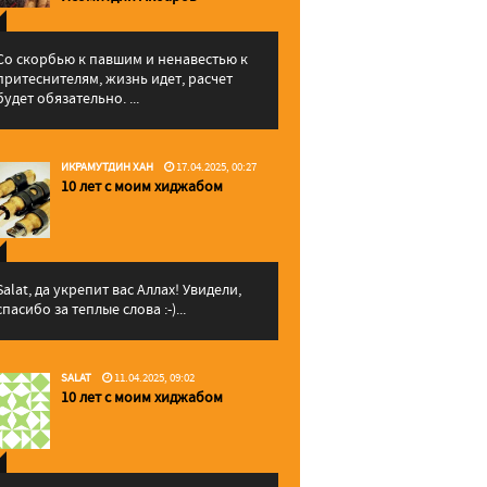
Со скорбью к павшим и ненавестью к
притеснителям, жизнь идет, расчет
будет обязательно. ...
ИКРАМУТДИН ХАН
17.04.2025, 00:27
10 лет с моим хиджабом
Salat, да укрепит вас Аллаx! Увидели,
спасибо за теплые слова :-)...
SALAT
11.04.2025, 09:02
10 лет с моим хиджабом