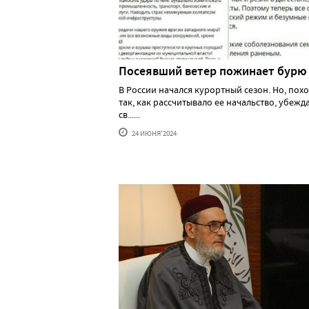
Посеявший ветер пожинает бурю
В России начался курортный сезон. Но, похо
так, как рассчитывало ее начальство, убеж
св......
24 ИЮНЯ'2024